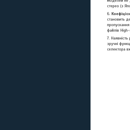
моделей не 
стерео (з Яп
6.
Коефіціє
становить де
пропускання 
файлів High-
7. Наявність
зручні функц
селектора вх