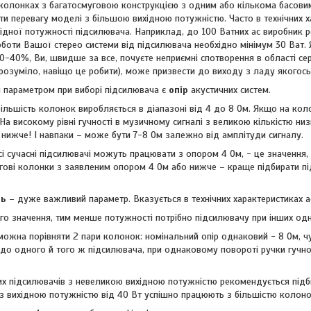
колонках з багатосмуговою конструкцією з одним або кількома басови
ти перевагу моделі з більшою вихідною потужністю. Часто в технічних 
хідної потужності підсилювача. Наприклад, до 100 Ватних ас виробник 
оботи Вашої стерео системи від підсилювача необхідно мінімум 30 Ват.
30-40%, Ви, швидше за все, почуєте неприємні спотворення в області се
розуміло, навіщо це робити), може призвести до виходу з ладу якогось 
 параметром при виборі підсилювача є
опір
акустичних систем.
льшість колонок виробляється в діапазоні від 4 до 8 Ом. Якщо на коло
На високому рівні гучності в музичному сигналі з великою кількістю н
ь нижче! І навпаки – може бути 7-8 Ом залежно від амплітуди сигналу.
і сучасні підсилювачі можуть працювати з опором 4 Ом, - це значення,
огові колонки з заявленим опором 4 Ом або нижче – краще підбирати пі
ть
– дуже важливий параметр. Вказується в технічних характеристиках а
го значення, тим менше потужності потрібно підсилювачу при інших одн
ожна порівняти 2 пари колонок: номінальний опір однаковий - 8 Ом, чу
 до одного й того ж підсилювача, при однаковому повороті ручки гучн
х підсилювачів з невеликою вихідною потужністю рекомендується підби
з вихідною потужністю від 40 Вт успішно працюють з більшістю колонок