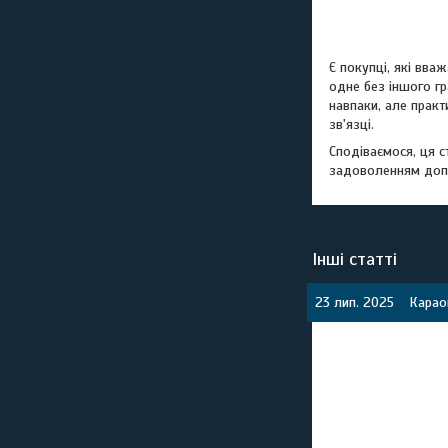
Є покупці, які вва
одне без іншого г
навпаки, але практ
зв'язці.
Сподіваємося, ця с
задоволенням доп
Інші статті
23 лип. 2025
Карао