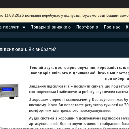
по 13.08.2026 компанія перебуває у відпустці. Будемо раді Вашим замо
а послуги
Товари зі знижкою
Портфоліо
Про нас
К
підсилювач. Як вибрати?
Теплий звук, достовірне звучання, керованість, 
володарів якісного підсилювача! Нижче ми пост
при виборі 
Завдання підсилювача – посилити сигнал, що подаєтьс
спотвореннями і забезпечити роботу акустичних систем.
З хорошим стерео підсилювачем у Вас звучання має бути 
високому. Коли Ви повертаєте регулятор гучності на 30%
комфортним для тривалого прослуховування.
Аудіо система з хорошим підсилювачем відтворює музику 
артикульований. Вокал звучить живо і тембрально багато