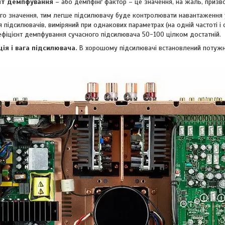
нт демпфування
– або демпфінг фактор – це значення, на жаль, призво
го значення, тим легше підсилювачу буде контролювати навантаження у
підсилювачів, виміряний при однакових параметрах (на одній частоті і 
ефіцієнт демпфування сучасного підсилювача 50-100 цілком достатній.
ія і вага підсилювача.
В хорошому підсилювачі встановлений потужни