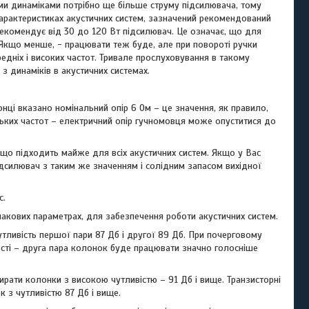
ми динаміками потрібно ще більше струму підсилювача, тому
характеристиках акустичних систем, зазначений рекомендований
рекомендує від 30 до 120 Вт підсилювач. Це означає, що для
 Якщо менше, - працювати теж буде, але при повороті ручки
редніх і високих частот. Тривале прослуховування в такому
з динаміків в акустичних системах.
нці вказано номінальний опір 6 Ом – це значення, як правило,
изьких частот – електричний опір гучномовця може опуститися до
 що підходить майже для всіх акустичних систем. Якщо у Вас
дсилювач з таким же значенням і солідним запасом вихідної
с.
акових параметрах, для забезпечення роботи акустичних систем.
тливість першої пари 87 Дб і другої 89 Дб. При почерговому
ості – друга пара колонок буде працювати значно голосніше
рати колонки з високою чутливістю – 91 Дб і вище. Транзисторні
 з чутливістю 87 Дб і вище.