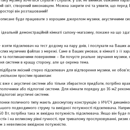
. Таку музику хочеться слухати і слухати, у Вас не виникає бажання па
й світ, створений виконавцем. Можна закрити очі та уявити, що перед
 просторі він розташований!
еописане буде працювати з хорошим джерелом музики, акустичними сис
ідеальній демонстраційній кімнаті салону-магазину, покаже на що здат
- взяти підсилювач на тест додому на пару днів, і послухати на Ваших а
ислих музичних файлах з мережі. Саме в Ваших умовах, в кімнаті з її ха
и та поглинаючими поверхнями – Ви почуєте реальне звучання музики, як
ня системи в кращу сторону, але це окрема тема.
підібрати якісний стерео підсилювач для відтворення музики, не обов'я
декільком простим правилам:
с вже є акустичні системи або тільки збираєтеся придбати, потрібно вр
і полочники або підлогові системи. Для кімнати порядку до 16 м2 рек
ідлогові акустичні системи.
лонки поличного типу мають двосмугову конструкцію з НЧ/СЧ динаміком 
льшого подводимого струму та вихідної потужності підсилювача. Напри
60 Вт, потрібна така ж вихідна потужність підсилювача. Якщо він буде
сті» і на великому рівні гучності, при тривалому прослуховуванні, риз
м з невеликою вихідною потужністю.