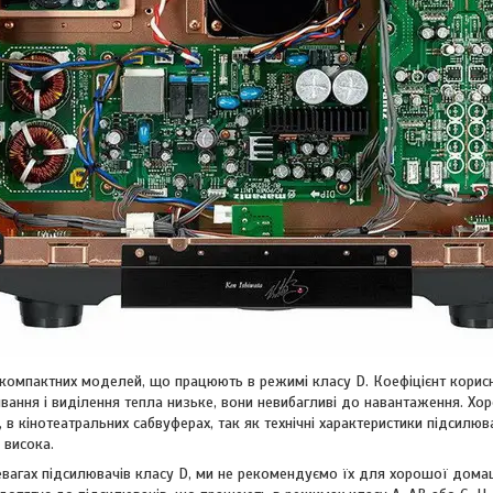
 компактних моделей, що працюють в режимі класу D. Коефіцієнт корисн
вання і виділення тепла низьке, вони невибагливі до навантаження. Хо
 в кінотеатральних сабвуферах, так як технічні характеристики підсилюв
 висока.
евагах підсилювачів класу D, ми не рекомендуємо їх для хорошої домаш