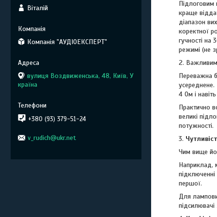
Підлоговим 
Віталій
краще відда
діапазон ви
коректної р
гучності на 
Компанія "АУДІОЕКСПЕРТ"
режимі (не з
2. Важливим
вулиця Воздвиженська, 48, Київ, У
Переважна бі
країна
усереднене. 
4 Ом і навіт
Практично вс
великі підл
+380 (93) 379-51-24
потужності.
v_rudich@ukr.net
3.
Чутливіс
Чим вище йо
Наприклад, м
підключенні
першої.
Для лампови
підсилювачі 