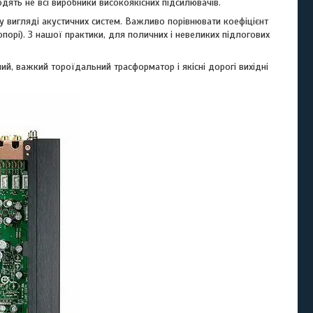
дять не всі виробники високоякісних підсилювачів.
 вигляді акустичних систем. Важливо порівнювати коефіцієнт
опорі). З нашої практики, для поличних і невеликих підлогових
й, важкий тороїдальний трасформатор і якісні дорогі вихідні