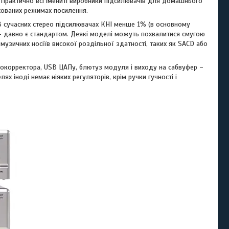
 Практично всі імениті виробники підсилювачів для домашнього
ахованих режимах посилення.
В сучасних стерео підсилювачах КНІ менше 1% (в основному
Гц – давно є стандартом. Деякі моделі можуть похвалитися смугою
узичних носіїв високої роздільної здатності, таких як SACD або
онокорректора, USB ЦАПу, блютуз модуля і виходу на сабвуфер –
ях іноді немає ніяких регуляторів, крім ручки гучності і