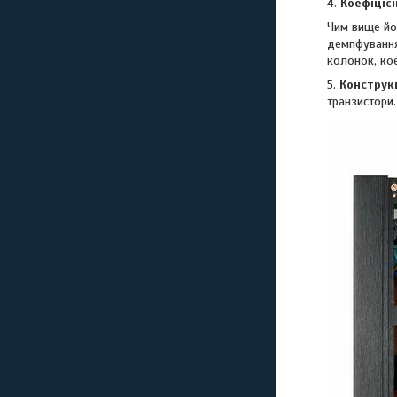
4.
Коефіціє
Чим вище йо
демпфування 
колонок, ко
5.
Конструкц
транзистори.