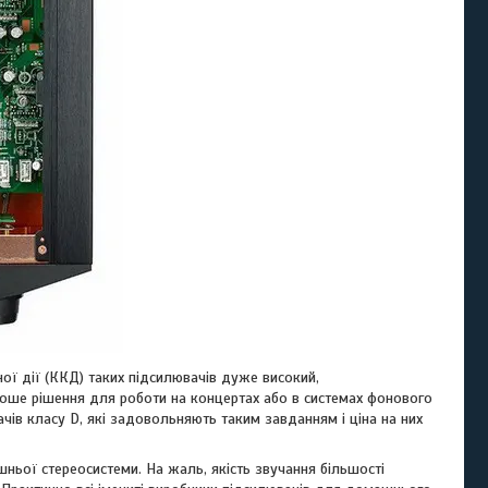
ої дії (ККД) таких підсилювачів дуже високий,
роше рішення для роботи на концертах або в системах фонового
ачів класу D, які задовольняють таким завданням і ціна на них
ньої стереосистеми. На жаль, якість звучання більшості