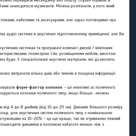
ралельно перевірити месенджер або пошту, слухач поринає в
 Вами знаходяться музиканти. Можна розпізнати, у кого який
темами, кабелями та аксесуарами, але зараз поговоримо про
на аудіо система в акустично підготовленому приміщенні, але Ви
кустичних системах та програвачі компакт дисків / вінілових
рактеристиками, геометрією стін, розміщенням меблів, висотою
а буде. Є спеціалізовані акустичні матеріали, які дозволять
зково витрачати кілька днів або тижнів в пошуках інформації.
аховувати
форм-фактор колонок
– це невеликі ас поличного
омендуються колонки поличного типу, якщо більше –можна
від 4 до 8 дюймів (від 10 до 20 см). Динамік більшого розміру
клад, для акустичних систем поличного типу з номінальною
 потужнішим на 10-20% - це ще краще, так як отримаємо певний
ик пошкодити динаміки в колонках набагато менше, ніж з