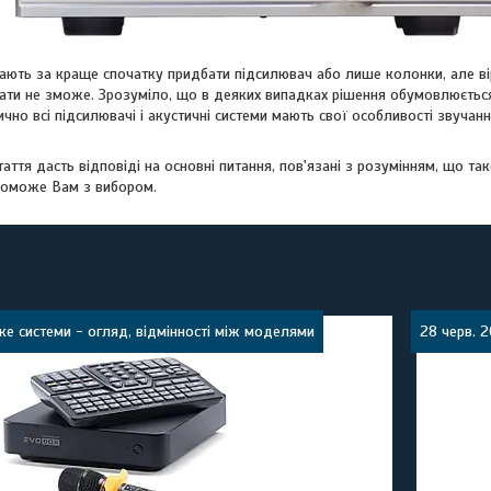
жають за краще спочатку придбати підсилювач або лише колонки, але ві
рати не зможе. Зрозуміло, що в деяких випадках рішення обумовлюєтьс
ично всі підсилювачі і акустичні системи мають свої особливості звучан
таття дасть відповіді на основні питання, пов'язані з розумінням, що т
оможе Вам з вибором.
ке системи - огляд, відмінності між моделями
28 черв. 