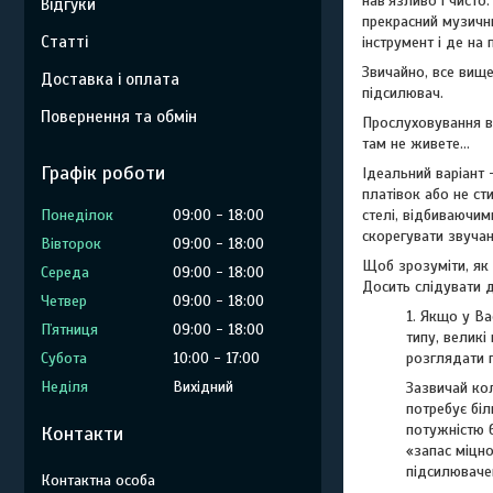
нав'язливо і чисто
Відгуки
прекрасний музични
Статті
інструмент і де на
Звичайно, все вищ
Доставка і оплата
підсилювач.
Повернення та обмін
Прослуховування в 
там не живете...
Графік роботи
Ідеальний варіант 
платівок або не ст
Понеділок
09:00
18:00
стелі, відбиваючим
скорегувати звучан
Вівторок
09:00
18:00
Щоб зрозуміти, як 
Середа
09:00
18:00
Досить слідувати 
Четвер
09:00
18:00
1. Якщо у Ва
Пʼятниця
09:00
18:00
типу, велик
Субота
10:00
17:00
розглядати п
Неділя
Вихідний
Зазвичай ко
потребує бі
потужністю 
Контакти
«запас міцно
підсилюваче