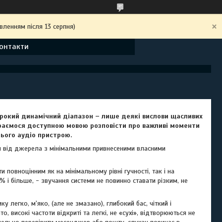
вленням після 13 серпня)
онтакти
широкий динамічний діапазон – лише деякі вислови щасливих
араємося доступною мовою розповісти про важливі моменти
цього аудіо пристрою.
я від джерела з мінімальними привнесеними власними
повноцінним як на мінімальному рівні гучності, так і на
 і більше, - звучання системи не повинно ставати різким, не
легко, м'яко, (але не змазано), глибокий бас, чіткий і
, високі частоти відкриті та легкі, не «сухі», відтворюються не