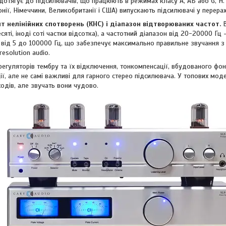
дотягує до підсилювачів, що працюють в режимах класу A, AB або G, H.
онії, Німеччини, Великобританії і США) випускають підсилювачі у перер
нт нелінійних спотворень (КНС) і діапазон відтворюваних частот.
сяті, іноді соті частки відсотка), а частотний діапазон від 20-20000 
від 5 до 100000 Гц, що забезпечує максимально правильне звучання з м
resolution audio.
 регуляторів тембру та їх відключення, тонкомпенсації, вбудованого ф
ії, але не самі важливі для гарного стерео підсилювача. У топових модел
одів, але звучать вони чудово.