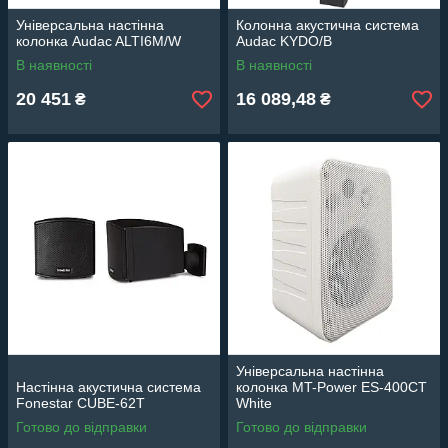
Універсальна настінна
Колонна акустична система
колонка Audac ALTI6M/W
Audac KYDO/B
В наявності
В наявності
20 451
16 089,48
₴
₴
Універсальна настінна
Настінна акустична система
колонка MT-Power ES-400CT
Fonestar CUBE-62T
White
Готово до відправки
Готово до відправки