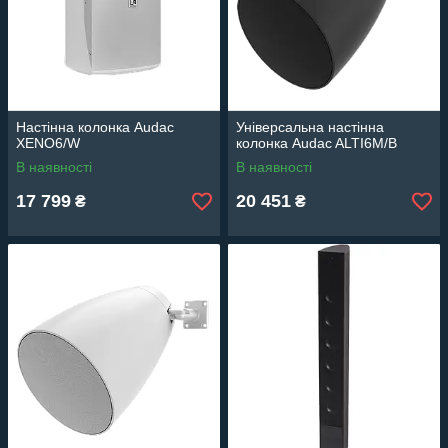
Настінна колонка Audac
Універсальна настінна
XENO6/W
колонка Audac ALTI6M/B
В наявності
В наявності
17 799
20 451
₴
₴