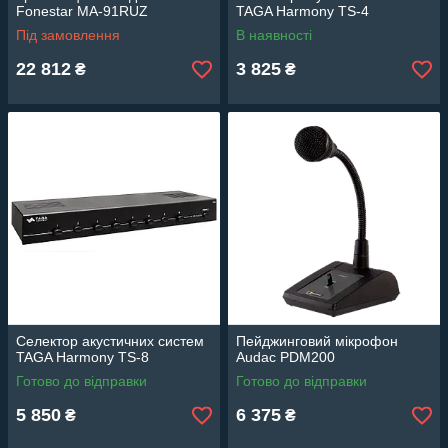
Fonestar MA-91RUZ
TAGA Harmony TS-4
Під замовлення
В наявності
22 812
3 825
₴
₴
Селектор акустичних систем
Пейджинговий мікрофон
TAGA Harmony TS-8
Audac PDM200
Готово до відправки
Готово до відправки
5 850
6 375
₴
₴