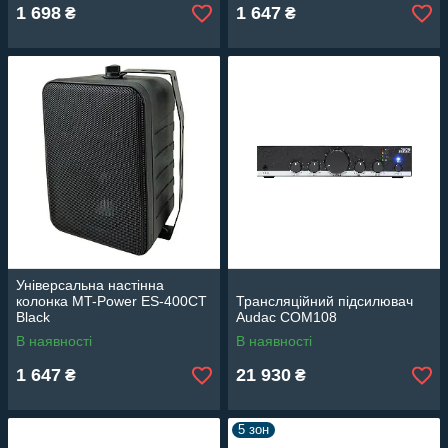
1 698
1 647
₴
₴
Універсальна настінна
колонка MT-Power ES-400CT
Трансляційний підсилювач
Black
Audac COM108
В наявності
В наявності
1 647
21 930
₴
₴
5 зон