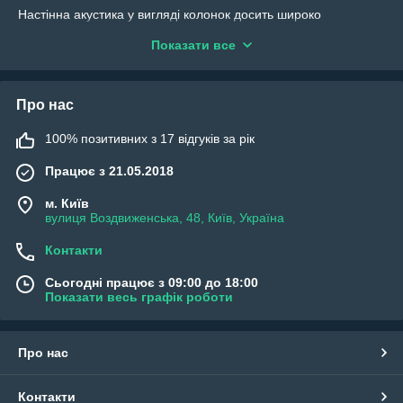
Настінна акустика у вигляді колонок досить широко
використовується як у побуті, так і для професійного
Показати все
озвучування. Настінні колонки – це професійні елементи
звукопідсилення, які призначені для зручного та надійного
розміщення на стінах різних приміщень та обладнані
спеціальним кріпленням на корпусі.
Про нас
Настінні акустичні системи, представлені на сайті компанії
100% позитивних з 17 відгуків за рік
“АУДІОЕКСПЕРТ”, відрізняються високою якістю, оскільки
виготовлені провідними компаніями акустичного обладнання
Працює з 21.05.2018
та мають наступні переваги:
універсальність;
м. Київ
вулиця Воздвиженська, 48, Київ, Україна
відмінна якість звучання;
доступна ціна;
Контакти
надійність та довговічність використання.
Сьогодні працює з 09:00 до 18:00
Як вибрати та купити настінну акустичну
Показати весь графік роботи
систему
Головним фактором, що безпосередньо впливає на вибір
Про нас
настінної колонки, є тип і розмір приміщення, де
встановлюватиметься даний елемент. Потужність обраної
вами колонки має оптимально відповідати площі приміщення
Контакти