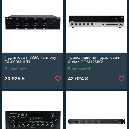
Підсилювач TAGA Harmony
Трансляційний підсилювач
TA-600MULTI
Audac COM12MK2
В наявності
В наявності
20 925
42 024
₴
₴