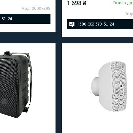
1 698 ₴
Готово до
0000-299
9-51-24
+380 (93) 379-51-24