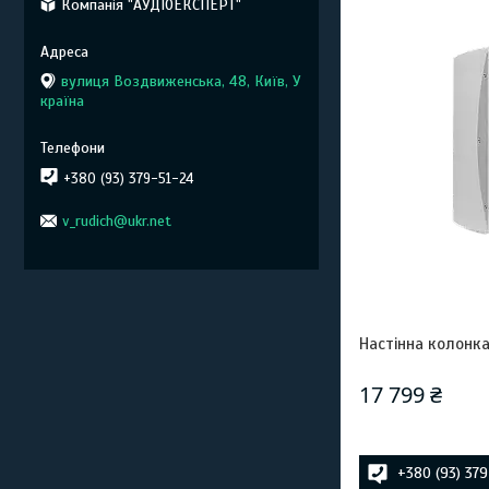
Компанія "АУДІОЕКСПЕРТ"
вулиця Воздвиженська, 48, Київ, У
країна
+380 (93) 379-51-24
v_rudich@ukr.net
Настінна колонк
17 799 ₴
+380 (93) 37