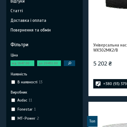
Відгуки
Статті
Доставка і оплата
Повернення та обмін
Фільтри
Універсальна нас
WX302MK2/B
Ціна
5 202 ₴
Наявність
В наявності
13
+380 (93) 37
Виробник
Audac
11
Fonestar
1
MT-Power
2
Топ