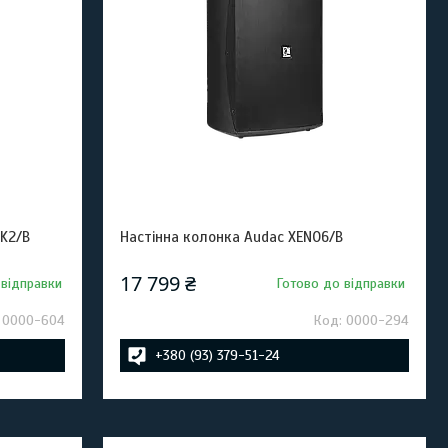
K2/B
Настінна колонка Audac XENO6/B
17 799 ₴
 відправки
Готово до відправки
0000-604
0000-294
+380 (93) 379-51-24