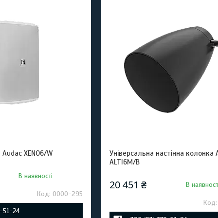
а Audac XENO6/W
Універсальна настінна колонка 
ALTI6M/B
В наявності
20 451 ₴
В наявност
0000-295
9-51-24