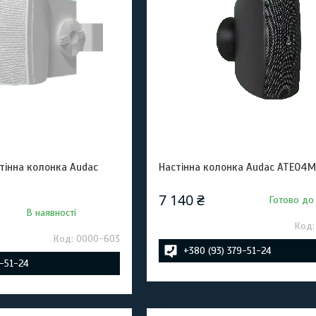
тінна колонка Audac
Настінна колонка Audac ATEO4M
7 140 ₴
Готово до
В наявності
0000-603
+380 (93) 379-51-24
9-51-24