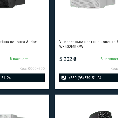
тінна колонка Audac
Універсальна настінна колонка 
WX302MK2/W
5 202 ₴
В наявності
В наявност
0000-600
9-51-24
+380 (93) 379-51-24