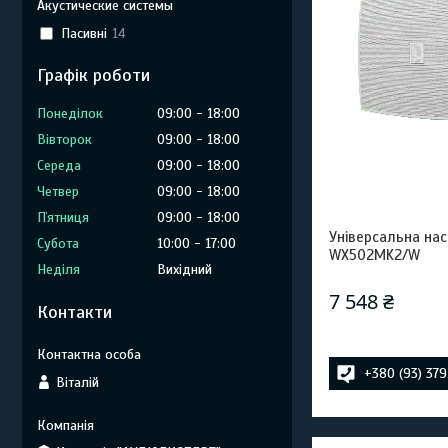
Акустические системы
Пасивні
14
Графік роботи
Понеділок
09:00
18:00
Вівторок
09:00
18:00
Середа
09:00
18:00
Четвер
09:00
18:00
Пʼятниця
09:00
18:00
Універсальна нас
Субота
10:00
17:00
WX502MK2/W
Неділя
Вихідний
7 548 ₴
Контакти
+380 (93) 37
Віталій