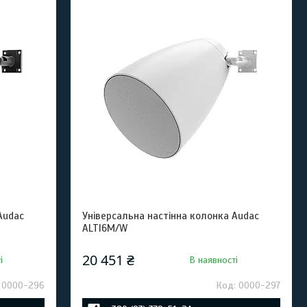
Audac
Універсальна настінна колонка Audac
ALTI6M/W
20 451 ₴
і
В наявності
0000-296
0000-297