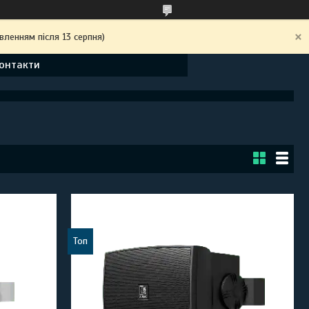
вленням після 13 серпня)
онтакти
Топ