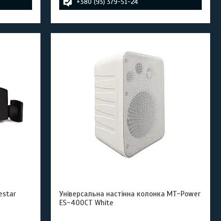
+380 (93) 379-51-24
estar
Універсальна настінна колонка MT-Power
ES-400CT White