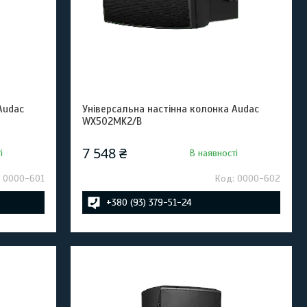
Audac
Універсальна настінна колонка Audac
WX502MK2/B
7 548 ₴
і
В наявності
0000-601
0000-602
+380 (93) 379-51-24