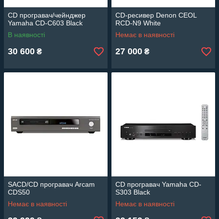
CD програвач/чейнджер
CD-ресивер Denon CEOL
Yamaha CD-C603 Black
RCD-N9 White
В наявності
Немає в наявності
30 600
27 000
₴
₴
SACD/CD програвач Arcam
CD програвач Yamaha CD-
CDS50
S303 Black
Немає в наявності
Немає в наявності