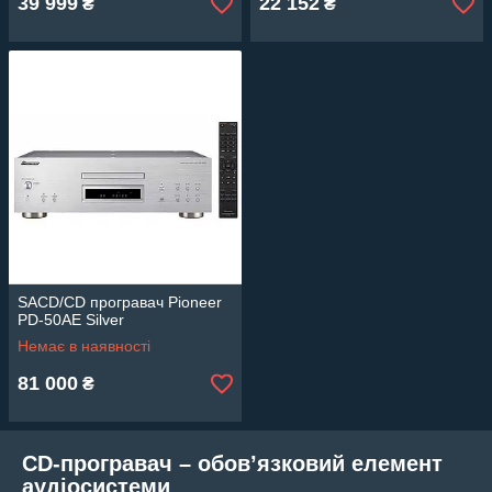
39 999
22 152
₴
₴
SACD/CD програвач Pioneer
PD-50AE Silver
Немає в наявності
81 000
₴
CD-програвач – обов’язковий елемент
аудіосистеми