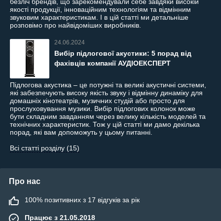
безліч брендів, що зарекомендували себе завдяки високій
якості продукції, інноваційним технологіям та відмінним
звуковим характеристикам. І в цій статті ми детальніше
розповімо про найвідоміших виробників.
24.06.2024
Вибір підлогової акустики: 5 порад від
фахівців компанії АУДІОЕКСПЕРТ
Підлогова акустика – це потужні та великі акустичні системи,
які забезпечують високу якість звуку і відмінну динаміку для
домашніх кінотеатрів, музичних студій або просто для
прослуховування музики. Вибір підлогових колонок може
бути складним завданням через велику кількість моделей та
технічних характеристик. Тож у цій статті ми дамо декілька
порад, які вам допоможуть у цьому питанні.
Всі статті розділу (15)
Про нас
100% позитивних з 17 відгуків за рік
Працює з 21.05.2018