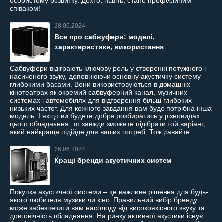
особистому розвитку. Дехто, навіть, стане професійним
співаком!
28.06.2024
Все про сабвуфери: моделі,
характеристики, використання
Сабвуфери відіграють ключову роль у створенні потужного і
насиченого звуку, доповнюючи основну акустичну систему
глибокими басами. Вони використовуються в домашніх
кінотеатрах як окремий сабвуферний канал, музичних
системах і автомобілях для відтворення більш глибоких
низьких частот. Для кожного завдання вам буде потрібна інша
модель. І якщо ви будете добре розбиратись у різновидах
цього обладнання, то завжди зможете підібрати той варіант,
який найкраще підійде для ваших потреб. Тож давайте...
26.06.2024
Кращі бренди акустичних систем
Покупка акустичної системи – це важливе рішення для будь-
якого любителя музики чи кіно. Правильний вибір бренду
може забезпечити вам насолоду від високоякісного звуку та
довговічність обладнання. На ринку активної акустики існує