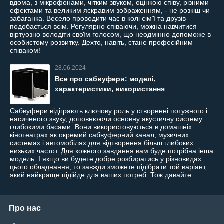
вдома, з мікрофонами, чітким звуком, оцінкою співу, різними
ефектами та великим яскравим зображенням, - не розкіш чи
забаганка. Весело проводити час в колі сім’ї та друзів
подобається всім. Регулярно співаючи, можна навчитися
віртуозно володіти своїм голосом, що неодмінно допоможе в
особистому розвитку. Дехто, навіть, стане професійним
співаком!
28.06.2024
Все про сабвуфери: моделі,
характеристики, використання
Сабвуфери відіграють ключову роль у створенні потужного і
насиченого звуку, доповнюючи основну акустичну систему
глибокими басами. Вони використовуються в домашніх
кінотеатрах як окремий сабвуферний канал, музичних
системах і автомобілях для відтворення більш глибоких
низьких частот. Для кожного завдання вам буде потрібна інша
модель. І якщо ви будете добре розбиратись у різновидах
цього обладнання, то завжди зможете підібрати той варіант,
який найкраще підійде для ваших потреб. Тож давайте...
Про нас