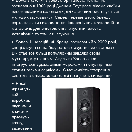
Bowers & Wilkins (B&W). Британська компанія,
заснована в 1966 році Джоном Бауерсом відома своїми
високоякісними колонками, які часто використовуються
у студіях звукозапису. Серед переваг цього бренду
варто назвати використання інноваційних технологій та
матеріалів для виготовлення акустики, висока
деталізація та точність звучання.
Sonos. Інноваційний бренд, заснований у 2002 році,
спеціалізується на бездротових акустичних системах.
Він стає все більш популярним завдяки своїм
мультирум-рішенням. Акустика Sonos легко
інтегрується з домашніми мережами і популярними
стримінговими сервісами. Є можливість створення
системи з кількох колонок, які працюють синхронно.
Focal.
Французь
кий
виробник
акустични
х систем
преміум-
класу,
засновани