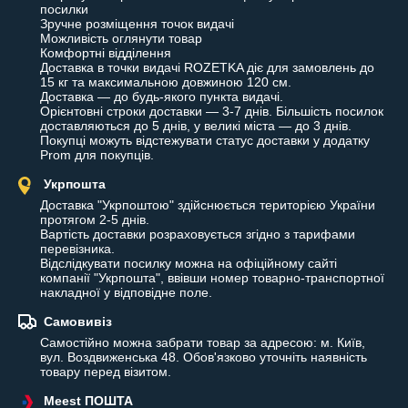
посилки

Зручне розміщення точок видачі

Можливість оглянути товар

Комфортні відділення

Доставка в точки видачі ROZETKA діє для замовлень до 
15 кг та максимальною довжиною 120 см.

Доставка — до будь-якого пункта видачі.

Орієнтовні строки доставки — 3-7 днів. Більшість посилок 
доставляються до 5 днів, у великі міста — до 3 днів.

Покупці можуть відстежувати статус доставки у додатку 
Prom для покупців.
Укрпошта
Доставка "Укрпоштою" здійснюється територією України 
протягом 2-5 днів.

Вартість доставки розраховується згідно з тарифами 
перевізника.

Відслідкувати посилку можна на офіційному сайті 
компанії "Укрпошта", ввівши номер товарно-транспортної 
накладної у відповідне поле.
Самовивіз
Самостійно можна забрати товар за адресою: м. Київ, 
вул. Воздвиженська 48. Обов'язково уточніть наявність 
товару перед візитом.
Meest ПОШТА