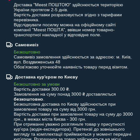
Доставка "Meest ПОШТОЮ" здійснюється територією 
України протягом 2-5 днів.

Вартість доставки розраховується згідно з тарифами 
перевізника.

Відслідкувати посилку можна на офіційному сайті 
компанії "Meest ПОШТА", ввівши номер товарно-
транспортної накладної у відповідне поле.
Самовивіз
Безкоштовно
Самовивіз замовлення здійснюється за адресою: м. Київ, 
вул. Воздвиженська 48

Обов'язково уточнюйте наявність товару перед візитом.
Доставка кур'єром по Києву
Безкоштовно за умови
Вартість доставки 300.00 ₴.

Замовлення на суму понад 3000 ₴ доставляється 
безкоштовно
.
Безкоштовна доставка по Києву здійснюється при 
замовленні товару на суму від 3000 грн.

Вартість доставки при замовленні товару на суму до 3000 
грн., в межах міста Києва - 300 грн.

При отриманні уважно розгляньте товар у присутності 
кур'єра (водія-експедитора). Претензії до зовнішнього 
вигляду та комплектації приймаються у момент передачі 
кур'єром. Розрахунок за товар здійснюється на місці 