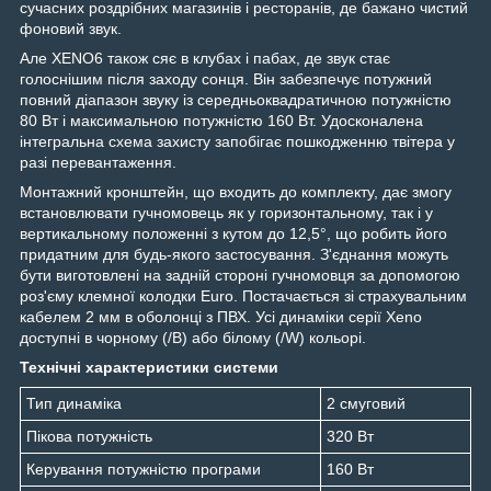
сучасних роздрібних магазинів і ресторанів, де бажано чистий
фоновий звук.
Але XENO6 також сяє в клубах і пабах, де звук стає
голоснішим після заходу сонця. Він забезпечує потужний
повний діапазон звуку із середньоквадратичною потужністю
80 Вт і максимальною потужністю 160 Вт. Удосконалена
інтегральна схема захисту запобігає пошкодженню твітера у
разі перевантаження.
Монтажний кронштейн, що входить до комплекту, дає змогу
встановлювати гучномовець як у горизонтальному, так і у
вертикальному положенні з кутом до 12,5°, що робить його
придатним для будь-якого застосування. З'єднання можуть
бути виготовлені на задній стороні гучномовця за допомогою
роз'єму клемної колодки Euro. Постачається зі страхувальним
кабелем 2 мм в оболонці з ПВХ. Усі динаміки серії Xeno
доступні в чорному (/B) або білому (/W) кольорі.
Технічні характеристики системи
Тип динаміка
2 смуговий
Пікова потужність
320 Вт
Керування потужністю програми
160 Вт