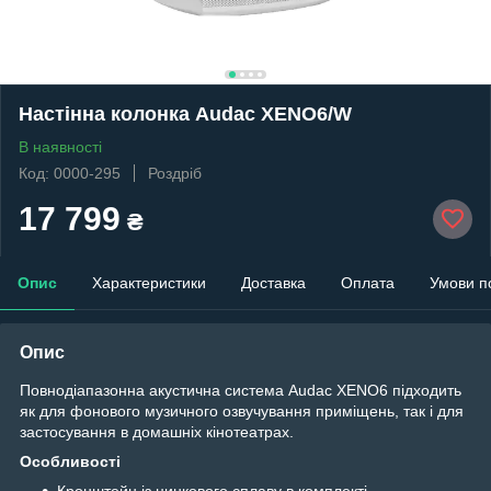
Настінна колонка Audac XENO6/W
В наявності
Код: 0000-295
Роздріб
17 799
₴
Опис
Характеристики
Доставка
Оплата
Умови п
Опис
Повнодіапазонна акустична система Audac XENO6 підходить
як для фонового музичного озвучування приміщень, так і для
застосування в домашніх кінотеатрах.
Особливості
Кронштейн із цинкового сплаву в комплекті