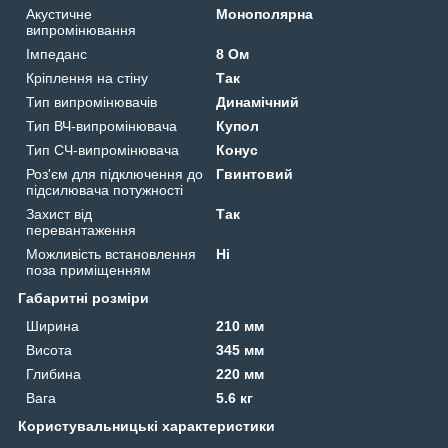
Акустичне
Монополярна
випромінювання
Імпеданс
8 Ом
Кріплення на стіну
Так
Тип випромінювачів
Динамічний
Тип ВЧ-випромінювача
Купол
Тип СЧ-випромінювача
Конус
Роз'єм для підключення до
Гвинтовий
підсилювача потужності
Захист від
Так
перевантаження
Можливість встановлення
Ні
поза приміщенням
Габаритні розміри
Ширина
210 мм
Висота
345 мм
Глибина
220 мм
Вага
5.6 кг
Користувальницькі характеристики