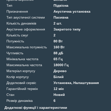
Тип
Підвісна
Призначення
Акустична установка
Тип акустичної системи
Пасивна
Кількість динаміків
2 шт.
Акустичне оформлення
Закритого типу
Кількість смуг
2
Потужність
80 Вт
Максимальна потужність
160 Вт
Чутливість
88 дБ
Мінімальна частота
65 Гц
Максимальна частота
18000 Гц
Матеріал корпусу
Дерево
Колір корпусу
Білий
Додатковий сервіс
Установка, Налаштування
Гарантійний термін
12 міс
Стан
Новий
Розмір динаміка
6
Додаткові функції і характеристики