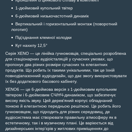
1-дюймовий купольний твітер
6-дюймовий низькочастотний динамік
Вертикальний і горизонтальний монтаж (поворотний
логотип)
Під'єднання клемної колодки
Кут нахилу 12,5°
Серія XENO — це лінійка гучномовців, спеціально розроблена
для стаціонарних аудіоісталяцій у сучасних умовах, що
пропонує два різних розміри сучасних та елегантних
продуктів. Що робить їх такими унікальними, так це їхній
повнодіапазонний аудіодизайн, що дає змогу використовувати
їх без додаткового басового кабінету.
XENO6 — це 6-дюймова версія з 1-дюймовим купольним
твітером і 6-дюймовим СЧ/НЧ-динаміком, що забезпечує
високу якість звуку. Цей дерев'яний корпус обладнаний
тонкою й елегантною передньою решіткою. Це робить його
гучномовцем, що підходить для різних середовищ, де
аудіосистема має створювати правильну атмосферу як в
естетичному, так і в музичному плані. Це варіюється від
дизайнерських інтер'єрів у житлових приміщеннях до