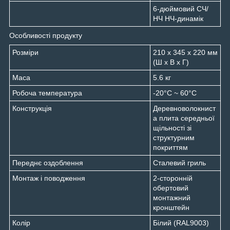
6-дюймовий СЧ/
НЧ НЧ-динамік
Особливості продукту
Розміри
210 х 345 х 220 мм
(Ш х В х Г)
Маса
5.6 кг
Робоча температура
-20°С ~ 60°С
Конструкція
Деревноволокнист
а плита середньої
щільності зі
структурним
покриттям
Переднє оздоблення
Сталевий гриль
Монтаж і поводження
2-сторонній
обертовий
монтажний
кронштейн
Колір
Білий (RAL9003)