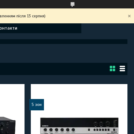
вленням після 13 серпня)
онтакти
5 зон