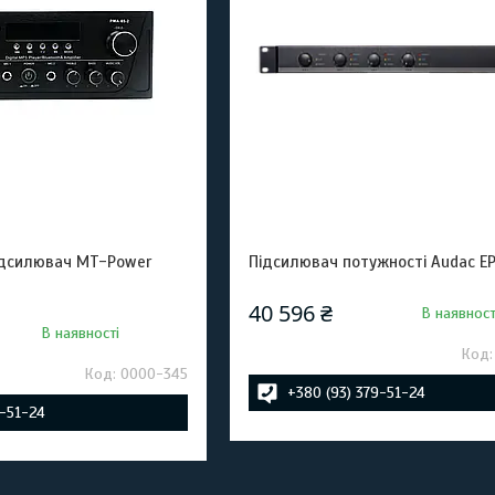
ідсилювач MT-Power
Підсилювач потужності Audac E
40 596 ₴
В наявност
В наявності
0000-345
+380 (93) 379-51-24
9-51-24