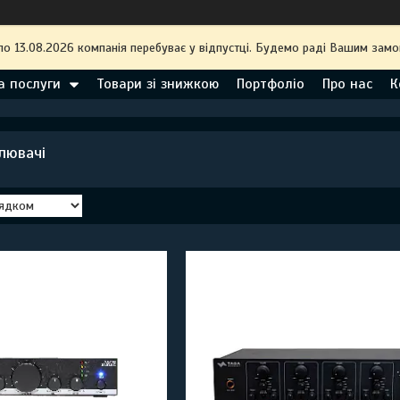
по 13.08.2026 компанія перебуває у відпустці. Будемо раді Вашим замо
а послуги
Товари зі знижкою
Портфоліо
Про нас
К
лювачі