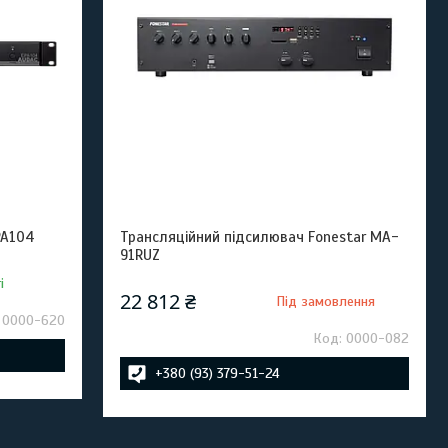
PA104
Трансляційний підсилювач Fonestar MA-
91RUZ
і
22 812 ₴
Під замовлення
0000-620
0000-082
+380 (93) 379-51-24