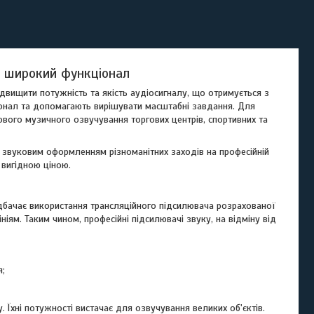
а широкий функціонал
двищити потужність та якість аудіосигналу, що отримується з
онал та допомагають вирішувати масштабні завдання. Для
вого музичного озвучування торгових центрів, спортивних та
я звуковим оформленням різноманітних заходів на професійній
 вигідною ціною.
дбачає використання трансляційного підсилювача розрахованої
іям. Таким чином, професійні підсилювачі звуку, на відміну від
я;
Їхні потужності вистачає для озвучування великих об'єктів.