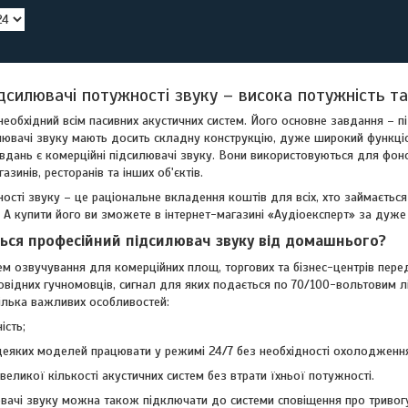
ідсилювачі потужності звуку – висока потужність т
еобхідний всім пасивних акустичних систем. Його основне завдання – пі
илювачі звуку мають досить складну конструкцію, дуже широкий функці
вдань є комерційні підсилювачі звуку. Вони використовуються для фоно
газинів, ресторанів та інших об'єктів.
сті звуку – це раціональне вкладення коштів для всіх, хто займаєтьс
. А купити його ви зможете в інтернет-магазині «Аудіоексперт» за дуже
ться професійний підсилювач звуку від домашнього?
ем озвучування для комерційних площ, торгових та бізнес-центрів пере
овідних гучномовців, сигнал для яких подається по 70/100-вольтовим лін
ілька важливих особливостей:
ість;
еяких моделей працювати у режимі 24/7 без необхідності охолодженн
еликої кількості акустичних систем без втрати їхньої потужності.
вачі звуку можна також підключати до системи сповіщення про тривогу. 