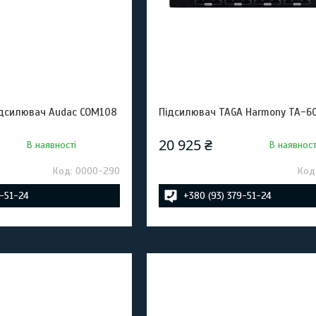
ідсилювач Audac COM108
Підсилювач TAGA Harmony TA-6
20 925 ₴
В наявності
В наявност
0000-290
9-51-24
+380 (93) 379-51-24