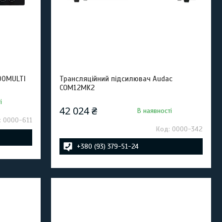
00MULTI
Трансляційний підсилювач Audac
COM12MK2
і
42 024 ₴
В наявності
0000-611
0000-342
+380 (93) 379-51-24