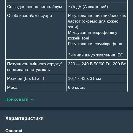
Співвідношення сигнал/шум
≥75 дБ (A-зважений)
Особливості/аксесуари
Регулювання низьких/високих
частот (окремо для кожної
зони)
Мікшування мікрофонів у
кожній зоні
Регулювання ехумікрофона
Знімний шнур живлення IEC
Потужність змінного струму/
220 — 240 В 50/60 Гц, 200 Вт
споживана потужність
Розміри (В х Ш х Г)
10,7 х 43 х 31 см
Маса
6,6 кг/шт.
Приховати
Характеристики
Основні