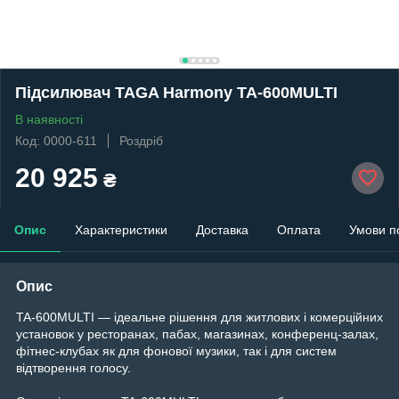
Підсилювач TAGA Harmony TA-600MULTI
В наявності
Код: 0000-611
Роздріб
20 925
₴
Опис
Характеристики
Доставка
Оплата
Умови п
Опис
TA-600MULTI — ідеальне рішення для житлових і комерційних
установок у ресторанах, пабах, магазинах, конференц-залах,
фітнес-клубах як для фонової музики, так і для систем
відтворення голосу.