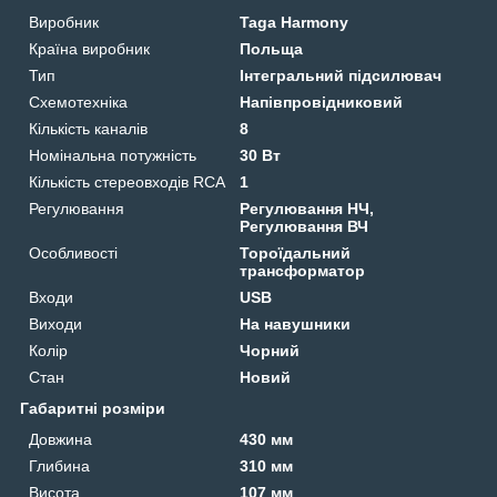
Виробник
Taga Harmony
Країна виробник
Польща
Тип
Інтегральний підсилювач
Схемотехніка
Напівпровідниковий
Кількість каналів
8
Номінальна потужність
30 Вт
Кількість стереовходів RCA
1
Регулювання
Регулювання НЧ,
Регулювання ВЧ
Особливості
Тороїдальний
трансформатор
Входи
USB
Виходи
На навушники
Колір
Чорний
Стан
Новий
Габаритні розміри
Довжина
430 мм
Глибина
310 мм
Висота
107 мм