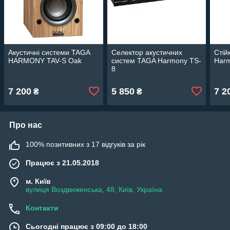
Акустичні системи TAGA
Селектор акустичних
Стій
HARMONY TAV-S Oak
систем TAGA Harmony TS-
Har
8
7 200
5 850
7 2
₴
₴
Про нас
100% позитивних з 17 відгуків за рік
Працює з 21.05.2018
м. Київ
вулиця Воздвиженська, 48, Київ, Україна
Контакти
Сьогодні працює з 09:00 до 18:00