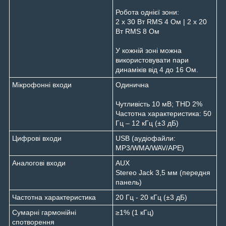
Робота однієї зони:
2 x 30 Вт RMS 4 Ом | 2 x 20
Вт RMS 8 Ом
У кожній зоні можна
використовувати пари
динаміків від 4 до 16 Ом.
Мікрофонні входи
Одинична
Чутливість 10 мВ; THD 2%
Частотна характеристика: 50
Гц – 12 кГц (±3 дБ)
Цифрові входи
USB (аудіофайли:
MP3/WMA/WAV/APE)
Аналогові входи
AUX
Stereo Jack 3,5 мм (передня
панель)
Частотна характеристика
20 Гц - 20 кГц (±3 дБ)
Сумарні гармонійні
≥1% (1 кГц)
спотворення