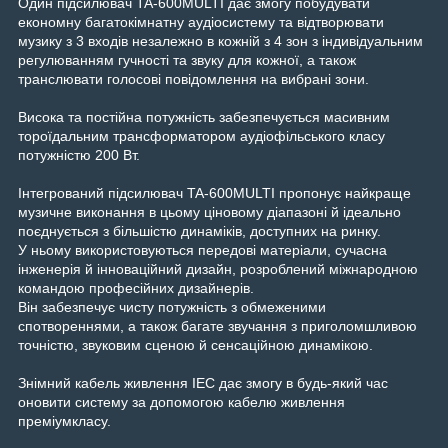
Один підсилювач TA-600MULTI дає змогу побудувати
економну багатокімнатну аудіосистему та відтворювати
музику з 3 входів незалежно в кожній з 4 зон з індивідуальним
регулюванням гучності та звуку для кожної, а також
транслювати голосові повідомлення на вибрані зони.
Висока та постійна потужність забезпечується масивним
тороїдальним трансформатором аудіофільського класу
потужністю 200 Вт.
Інтегрований підсилювач TA-600MULTI пропонує найкраще
музичне виконання в цьому ціновому діапазоні й ідеально
поєднується з більшістю динаміків, доступних на ринку.
У ньому використовуються передові матеріали, сучасна
інженерія й інноваційний дизайн, розроблений міжнародною
командою професійних дизайнерів.
Він забезпечує чисту потужність з обмеженими
спотвореннями, а також багате звучання з приголомшливою
точністю, звуковим сценою й сенсаційною динамікою.
Знімний кабель живлення IEC дає змогу в будь-який час
оновити систему за допомогою кабелю живлення
преміумкласу.