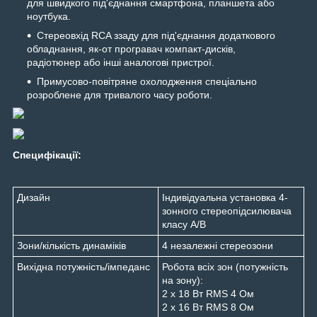
для швидкого під'єднання смартфона, планшета або
ноутбука.
Стереовхід RCA ззаду для під'єднання додаткового
обладнання, як-от програвач компакт-дисків,
радіотюнер або інші аналогові пристрої.
Примусово-повітряне охолодження спеціально
розроблене для тривалого часу роботи.
Специфікації:
Дизайн
Індивідуальна установка 4-
зонного стереопідсилювача
класу A/B
Зони/кількість динаміків
4 незалежні стереозони
Вихідна потужність/імпеданс
Робота всіх зон (потужність
на зону):
2 x 18 Вт RMS 4 Ом
2 x 16 Вт RMS 8 Ом