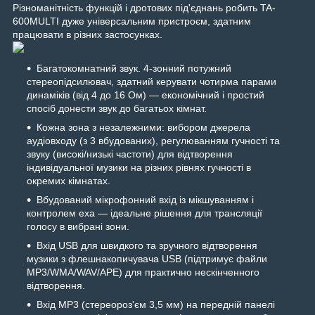
Різноманітність функцій і дротових під'єднань робить TA-
600MULTI дуже універсальним пристроєм, здатним
працювати в різних застосунках.
Багатокомнатний звук. 4-зонний потужний
стереопідсилювач, здатний керувати чотирма парами
динаміків (від 4 до 16 Ом) — економічний і простий
спосіб донести звук до багатьох кімнат.
Кожна зона з незалежними: вибором джерела
аудіовходу (з 3 вбудованих), регулюванням гучності та
звуку (високі/низькі частоти) для відтворення
індивідуальної музики на різних рівнях гучності в
окремих кімнатах.
Вбудований мікрофонний вхід із мікшуванням і
контролем еха — ідеальне рішення для трансляції
голосу в вибрані зони.
Вхід USB для швидкого та зручного відтворення
музики з флешнакопичувача USB (підтримує файли
MP3/WMA/WAV/APE) для практично нескінченного
відтворення.
Вхід MP3 (стереороз'єм 3,5 мм) на передній панелі