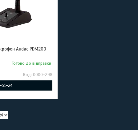
крофон Audac PDM200
Готово до відправки
0000-298
9-51-24