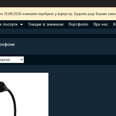
по 13.08.2026 компанія перебуває у відпустці. Будемо раді Вашим замо
а послуги
Товари зі знижкою
Портфоліо
Про нас
К
крофони