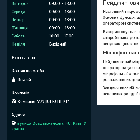
Пейджинговий
Вівторок
09:00
18:00
Настільний мікроф
Середа
09:00
18:00
Основна функція, щ
Четвер
09:00
18:00
оператором систем
Пʼятниця
09:00
18:00
Використовується н
Субота
10:00
17:00
співробітника до к
вигідною ціною ви 
Неділя
Вихідний
Мікрофон наст
Контакти
Пейджинговий мікр
оператор надає ва
мікрофона або лок
Віталій
розважальних ціля
Завдяки високій як
невеликих роздрібн
Компанія "АУДІОЕКСПЕРТ"
вулиця Воздвиженська, 48, Київ, У
країна