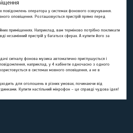
віщення
их повідомлень оператора у системах фонового озвучування.
овного оповіщення. Розташовується пристрій прямо перед
ійних приміщеннях. Наприклад, вам терміново потрібно покликати
вді незамінний пристрій у багатьох сферах. А купити його за
дачі сигналу фонова музика автоматично приглушується і
повідомлення, наприклад, у 4 кабінети одночасно з одного
ристовується в системах мовного оповіщення, а не в
підходить для оголошень в різних умовах, починаючи від
удинками. Купити настільний мікрофон – це справді чудова ідея!