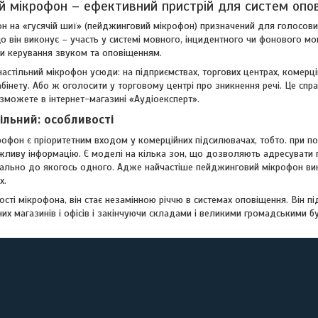
 мікрофон – ефективний пристрій для систем опо
он на «гусячій шиї» (пейджинговий мікрофон) призначений для голосов
о він виконує – участь у системі мовного, інцидентного чи фонового м
и керування звуком та оповіщенням.
астільний мікрофон усюди: на підприємствах, торгових центрах, комерц
абінету. Або ж оголосити у торговому центрі про зникнення речі. Це спра
зможете в інтернет-магазині «Аудіоексперт».
ільний: особливості
офон є пріоритетним входом у комерційних підсилювачах, тобто. при по
жливу інформацію. Є моделі на кілька зон, що дозволяють адресувати 
ально до якогось одного. Адже найчастіше пейджинговий мікрофон вико
х.
ості мікрофона, він стає незамінною річчю в системах оповіщення. Він 
их магазинів і офісів і закінчуючи складами і великими громадськими б