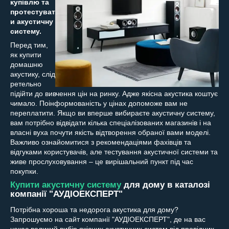
купівлю та
протестуват
и акустичну
систему.
Перед тим,
як купити
домашню
акустику, слід
ретельно
підійти до вивчення цін на ринку. Адже якісна акустика коштує
чимало. Поінформованість у цінах допоможе вам не
переплатити. Якщо ви вперше вибираєте акустичну систему,
вам потрібно відвідати кілька спеціалізованих магазинів і на
власні вуха почути якість відтворення обраної вами моделі.
Важливо ознайомитися з рекомендаціями фахівців та
відгуками користувачів, але тестування акустичної системи та
живе прослуховування – це вирішальний пункт під час
покупки.
Купити акустичну систему
для дому в каталозі
компанії "АУДІОЕКСПЕРТ"
Потрібна хороша та недорога акустика для дому?
Запрошуємо на сайт компанії "АУДІОЕКСПЕРТ", де на вас
чекає великий вибір якісних акустичних систем від провідних