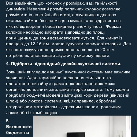
Вся відмінність цих колонок у розмірах, вазі та кількості
динаміків. Невеликий розмір поличних колонок дозволяє
розмістити їх на стійці або столі, а акустична підлогова
система займає більше місця в кімнаті, але відрізняється
якістю відтворення баса і вищим рівнем гучності. Формат
колонок необхідно вибирати відповідно до площі
приміщення, де вони встановлюватимуться. Для кімнат із
площею до 12-16 к.м. можна купувати поличкові колонки. Для
якісного озвучування приміщення площею від 20 кв.м
потрібно встановлювати акустичну систему підлоги.
4. Підібрати відповідний дизайн акустичної системи.
Зовнішній вигляд домашньої акустичної системи має важливе
значення. Адже гармонійне поєднання стильного та
елегантного дизайну з грамотною розстановкою може
органічно доповнити загальний інтер'єр кімнати. Тому можна
придбати бюджетні моделі з імітацією кори дерева (вініловий
шпон) або люксові системи, які, як правило, оброблені
натуральним матеріалом - деревним шпоном, рояльним
лаком або їх комбінацією.
5.
Встановити
бюджет на