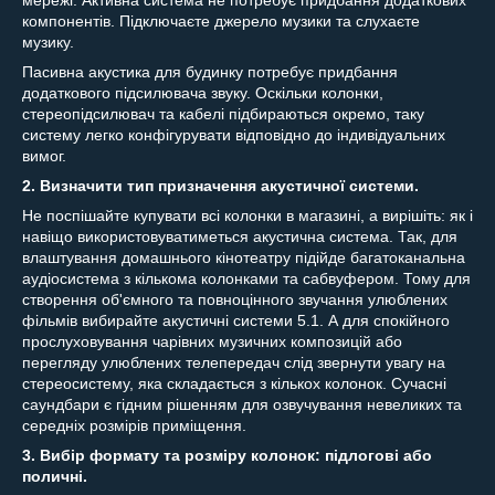
компонентів. Підключаєте джерело музики та слухаєте
музику.
Пасивна акустика для будинку потребує придбання
додаткового підсилювача звуку. Оскільки колонки,
стереопідсилювач та кабелі підбираються окремо, таку
систему легко конфігурувати відповідно до індивідуальних
вимог.
2. Визначити тип призначення акустичної системи.
Не поспішайте купувати всі колонки в магазині, а вирішіть: як і
навіщо використовуватиметься акустична система. Так, для
влаштування домашнього кінотеатру підійде багатоканальна
аудіосистема з кількома колонками та сабвуфером. Тому для
створення об'ємного та повноцінного звучання улюблених
фільмів вибирайте акустичні системи 5.1. А для спокійного
прослуховування чарівних музичних композицій або
перегляду улюблених телепередач слід звернути увагу на
стереосистему, яка складається з кількох колонок. Сучасні
саундбари є гідним рішенням для озвучування невеликих та
середніх розмірів приміщення.
3. Вибір формату та розміру колонок: підлогові або
поличні.