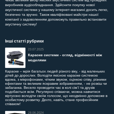
виробників аудіообладнання. Здійснити покупку нової
акустичної системи у нашому інтернет-магазині досить легко,
безпечно та зручно. Також кваліфіковані майстри нашої
компанії з задоволенням допоможуть правильно встановити
акустичну систему!
Інші статті рубрики
23.07.2025
Караоке системи - огляд, відмінності між
моделями
Караоке – мрія багатьох людей різного віку, - від маленьких
дітей до дорослих. Володіти якісною караоке системою
вдома, з мікрофонами, чітким звуком, оцінкою співу, різними
ефектами та великим яскравим зображенням, - не розкіш чи
забаганка. Весело проводити час в колі сім’ї та друзів
подобається всім. Регулярно співаючи, можна навчитися
віртуозно володіти своїм голосом, що неодмінно допоможе в
особистому розвитку. Дехто, навіть, стане професійним
співаком!
28.06.2024