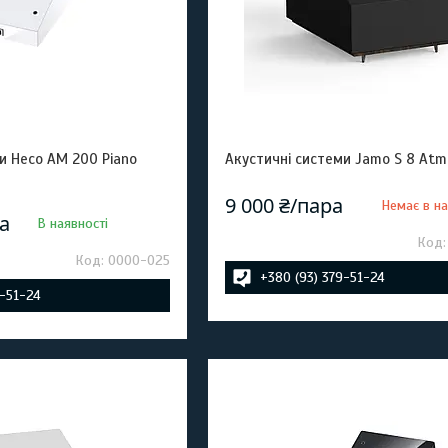
и Heco AM 200 Piano
Акустичні системи Jamo S 8 Atm
9 000 ₴/пара
Немає в на
ра
В наявності
0000-025
+380 (93) 379-51-24
9-51-24