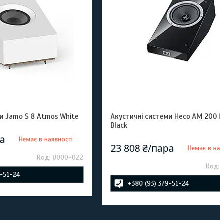
и Jamo S 8 Atmos White
Акустичні системи Heco AM 200 
Black
ра
Немає в наявності
23 808 ₴/пара
Немає в на
0000-022
9-51-24
+380 (93) 379-51-24