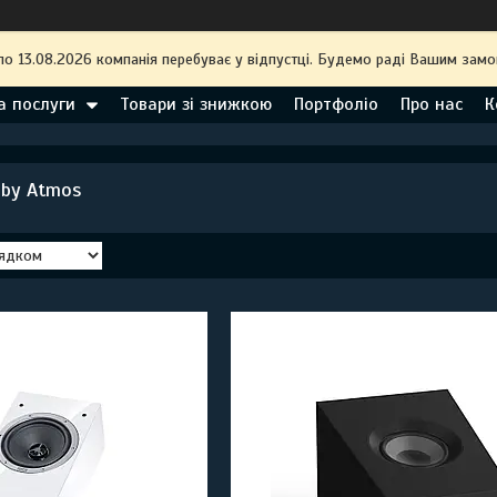
по 13.08.2026 компанія перебуває у відпустці. Будемо раді Вашим замо
а послуги
Товари зі знижкою
Портфоліо
Про нас
К
lby Atmos