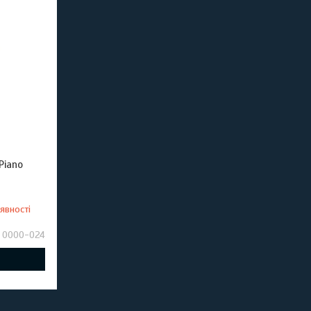
Piano
явності
0000-024