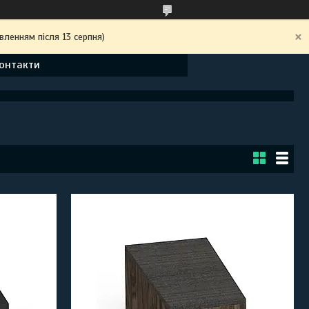
вленням після 13 серпня)
онтакти