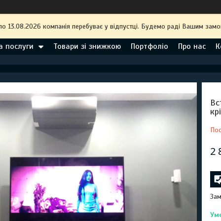
по 13.08.2026 компанія перебуває у відпустці. Будемо раді Вашим замо
а послуги
Товари зі знижкою
Портфоліо
Про нас
К
Вс
кр
Пос
2 
Зам