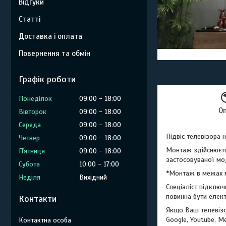
Відгуки
Статті
Доставка і оплата
Повернення та обмін
Графік роботи
Понеділок
09:00
18:00
О
Вівторок
09:00
18:00
Середа
09:00
18:00
Підвіс телевізора 
Четвер
09:00
18:00
Монтаж здійснюєт
Пʼятниця
09:00
18:00
застосовуваної мо
Субота
10:00
17:00
*Монтаж в межах м
Неділя
Вихідний
Спеціаліст підключ
повинна бути елек
Контакти
Якщо Ваш телевізор
Google, Youtube, Me