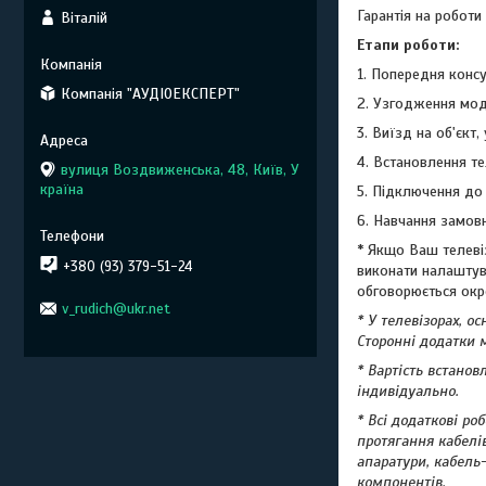
Гарантія на роботи 
Віталій
Етапи роботи:
1. Попередня конс
Компанія "АУДІОЕКСПЕРТ"
2. Узгодження мод
3. Виїзд на об'єкт,
4. Встановлення те
вулиця Воздвиженська, 48, Київ, У
країна
5. Підключення до 
6. Навчання замов
* Якщо Ваш телеві
+380 (93) 379-51-24
виконати налаштув
обговорюється окр
v_rudich@ukr.net
* У телевізорах, 
Сторонні додатки м
* Вартість встанов
індивідуально.
* Всі додаткові ро
протягання кабелі
апаратури, кабель
компонентів.