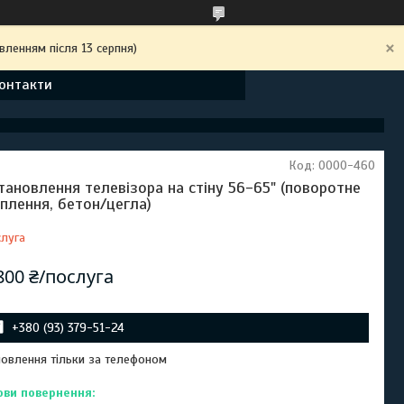
вленням після 13 серпня)
онтакти
Код:
0000-460
тановлення телевізора на стіну 56-65" (поворотне
іплення, бетон/цегла)
луга
800 ₴/послуга
+380 (93) 379-51-24
овлення тільки за телефоном