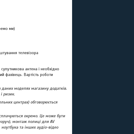
ремо ми)
аштування телевізора
супутникова антена і необхідно
й фахівець. Вартість роботи
в даних моделях магазину додатків.
і ризик.
вельних центрах) обговорюється
а сплачуються окремо. Це може бути
поруч), монтаж полиці для AV
 ноутбука та інших аудіо-відео