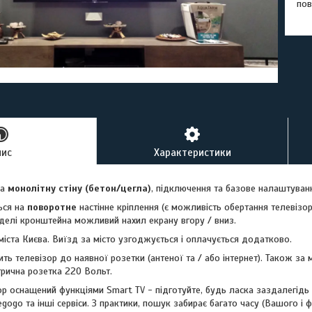
пов
пис
Характеристики
на
монолітну стіну (бетон/цегла)
, підключення та базове налаштування
ься на
поворотне
настінне кріплення (є можливість обертання телевізор
делі кронштейна можливий нахил екрану вгору / вниз.
іста Києва. Виїзд за місто узгоджується і оплачується додатково.
ить телевізор до наявної розетки (антеної та / або інтернет). Також за 
трична розетка 220 Вольт.
 оснащений функціями Smart TV - підготуйте, будь ласка заздалегідь В
gogo та інші сервіси. З практики, пошук забирає багато часу (Вашого і ф