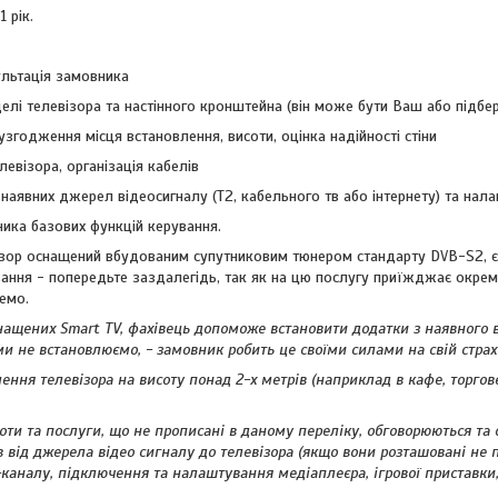
1 рік.
ультація замовника
елі телевізора та настінного кронштейна (він може бути Ваш або підбе
 узгодження місця встановлення, висоти, оцінка надійності стіни
левізора, організація кабелів
наявних джерел відеосигналу (T2, кабельного тв або інтернету) та нал
ника базових функцій керування.
зор оснащений вбудованим супутниковим тюнером стандарту DVB-S2, є 
ання - попередьте заздалегідь, так як на цю послугу приїжджає окреми
емо.
оснащених Smart TV, фахівець допоможе встановити додатки з наявного 
и не встановлюємо, - замовник робить це своїми силами на свій страх 
лення телевізора на висоту понад 2-х метрів (наприклад в кафе, торго
боти та послуги, що не прописані в даному переліку, обговорюються т
в від джерела відео сигналу до телевізора (якщо вони розташовані не 
-каналу, підключення та налаштування медіаплеєра, ігрової приставки,