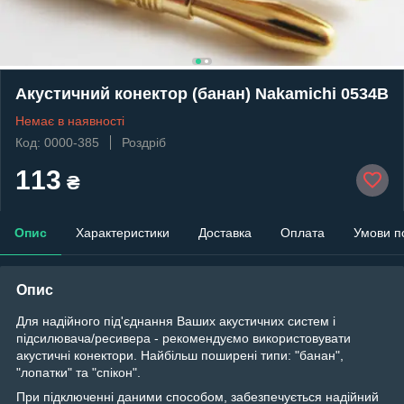
Акустичний конектор (банан) Nakamichi 0534B
Немає в наявності
Код: 0000-385
Роздріб
113
₴
Опис
Характеристики
Доставка
Оплата
Умови п
Опис
Для надійного під'єднання Ваших акустичних систем і
підсилювача/ресивера - рекомендуємо використовувати
акустичні конектори. Найбільш поширені типи: "банан",
"лопатки" та "спікон".
При підключенні даними способом, забезпечується надійний