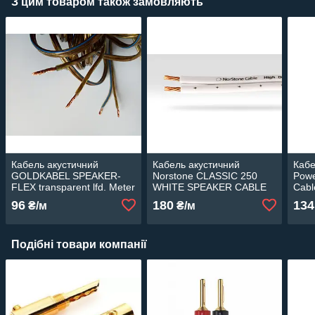
З цим товаром також замовляють
Кабель акустичний
Кабель акустичний
Кабе
GOLDKABEL SPEAKER-
Norstone CLASSIC 250
Powe
FLEX transparent lfd. Meter
WHITE SPEAKER CABLE
Cabl
2 x 1,50 qmm
96
180
134
₴/м
₴/м
Подібні товари компанії