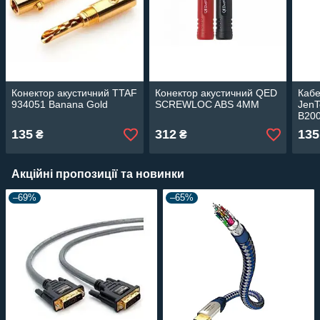
Конектор акустичний TTAF
Конектор акустичний QED
Кабе
934051 Banana Gold
SCREWLOC ABS 4MM
JenT
B20
135
312
135
₴
₴
Акційні пропозиції та новинки
–69%
–65%