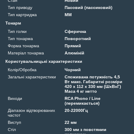
Стан
Новий
Тип приводу
Пасовий (пассиковий)
Тип картриджа
MM
Тонарм
Тип голки
Сферична
Тип тонарма
Поворотний
Форма тонарма
Прямий
Матеріал тонарма
Алюміній
Користувальницькі характеристики
Колір/Обробка
Чорний
Загальні характеристики
Споживана потужність 4,5
Вт макс. Габаритні розміри
420 x 112 x 330 мм (ШхВхГ)
Маса 4 кг нетто
Виходи
RCA Phono / Line
(перемикається)
Діапазон відтворюваних
20-22000Гц
частот
Виступ
22 мм
Стіл
300 мм з повстяним