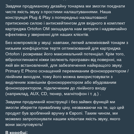
Завдяки продуманому дизайну тонарма ми змогли поєднати
чисте якість звуку з простими налаштуваннями. Наша
конструкція Plug & Play з попередньо налаштованої
притискною силою і антискейтингом для вхідного в комплект
картриджа Ortofon OM заощадила нам витрати і надзвичайно
ефективна у зверненні для наших клієнтів.
Без компромісів у звуці: навпаки, легкий алюмінієвий тонарм з
низьким коефіцієнтом тертя оптимізований для картриджа
Ortofon і розкриває його максимальний потенціал. Крім того,
вібропоглинаючі ніжки ізолюють програвач від поверхні, на
якій він встановлений, для забезпечення найкращого звуку.
Primary E Phono оснащений перемиканим фонокорректором /
лінійним виходом, тому його можна використовувати з
виділеним зовнішнім фонокорректором або вбудованим
фонокорректором, підключеним до лінійного входу
(наприклад, AUX, CD, тюнер, магнітофон і т. д.) .
Завдяки продуманій конструкції і без зайвих функцій ми
змогли зберегти привабливу ціну, незважаючи на те, що цей
продукт був зроблений вручну в Європі. Таким чином, ми
можемо запропонувати нашим клієнтам якість звуку, якого
вони заслуговують!
В коробці: