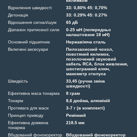
килимком
Відхилення швидкості
33: 0,80% 45: 0,70%
Детонація
33: 0.29% 45: 0.27%
Відношення сигнал/шум
65 дБ
Діапазон притискної сили
0-25 мН (попередньо
налаштоване 18 мН)
Основний підшипник
Нержавіюча сталь
Включені аксесуари
Пилозахисний чохол,
повстяний килимок,
позолочений звуковий
кабель RCA, блок живлення,
шестигранний ключ,
манометр стилуса
Швидкість
33,45 (ручна зміна
швидкості)
Ефективна маса тонарма
8 грам
Тонарм
8,6 дюйма, алюміній
Противага для маси
3-7 г (в комплекті)
Принцип приводу
Ремінний
Ефективна довжина
218.5 мм
тонарма
Вбудований фонокоректор
Вбудований фонокоректор