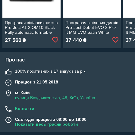
Програвач вінілових дисків
Програвач вінілових дисків
Прог
Pro-Ject A1.2 OM10 Black
Pro-Ject Debut EVO 2 Pick
Pro-
Fully automatic turntable
It MM EVO Satin White
It M
27 560
37 440
37 
₴
₴
Про нас
100% позитивних з 17 відгуків за рік
Працює з 21.05.2018
м. Київ
вулиця Воздвиженська, 48, Київ, Україна
Контакти
Сьогодні працює з 09:00 до 18:00
Показати весь графік роботи