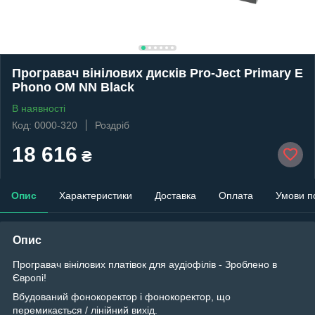
Програвач вінілових дисків Pro-Ject Primary E
Phono OM NN Black
В наявності
Код: 0000-320
Роздріб
18 616
₴
Опис
Характеристики
Доставка
Оплата
Умови п
Опис
Програвач вінілових платівок для аудіофілів - Зроблено в
Європі!
Вбудований фонокоректор і фонокоректор, що
перемикається / лінійний вихід.