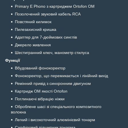
Primary E Phono з картриджем Ortofon OM
Позолочений звуковий кабель RCA
Повстяний килимок
Пилезахисний кришка
Адаптер для 7-дюймових синглів
Джерело живлення
Шестигранний ключ, манометр стилуса
Функції
Вбудований фонокоректор
Фонокоректор, що перемикається і лінійний вихід
Ремінний привід з синхронним двигуном
Картридж OM якості Ortofon
Поглинаючі вібрацію ніжки
Оброблене шасі зі спеціального композитного
волокна
Легкий і високоточний алюмінієвий тонарм
Сапфіровий підшипник тонарма