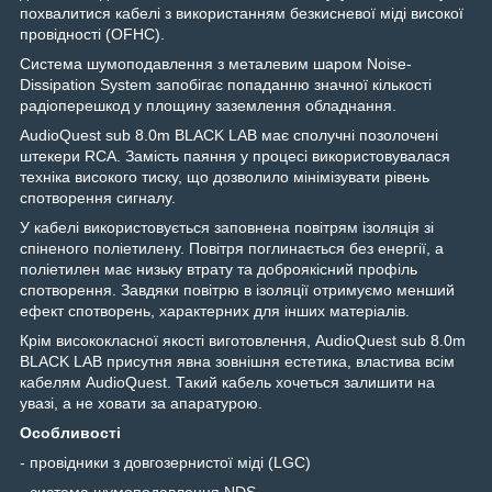
похвалитися кабелі з використанням безкисневої міді високої
провідності (OFHC).
Система шумоподавлення з металевим шаром Noise-
Dissipation System запобігає попаданню значної кількості
радіоперешкод у площину заземлення обладнання.
AudioQuest sub 8.0m BLACK LAB має сполучні позолочені
штекери RCA. Замість паяння у процесі використовувалася
техніка високого тиску, що дозволило мінімізувати рівень
спотворення сигналу.
У кабелі використовується заповнена повітрям ізоляція зі
спіненого поліетилену. Повітря поглинається без енергії, а
поліетилен має низьку втрату та доброякісний профіль
спотворення. Завдяки повітрю в ізоляції отримуємо менший
ефект спотворень, характерних для інших матеріалів.
Крім висококласної якості виготовлення, AudioQuest sub 8.0m
BLACK LAB присутня явна зовнішня естетика, властива всім
кабелям AudioQuest. Такий кабель хочеться залишити на
увазі, а не ховати за апаратурою.
Особливості
- провідники з довгозернистої міді (LGC)
- система шумоподавлення NDS