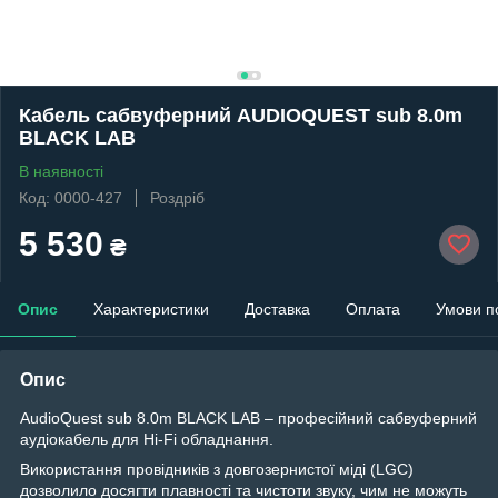
Кабель сабвуферний AUDIOQUEST sub 8.0m
BLACK LAB
В наявності
Код: 0000-427
Роздріб
5 530
₴
Опис
Характеристики
Доставка
Оплата
Умови п
Опис
AudioQuest sub 8.0m BLACK LAB – професійний сабвуферний
аудіокабель для Hi-Fi обладнання.
Використання провідників з довгозернистої міді (LGC)
дозволило досягти плавності та чистоти звуку, чим не можуть