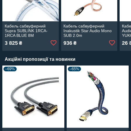
Кабель сабвуферний
Кабель сабвуферний
Кабе
Supra SUBLINK 1RCA-
Inakustik Star Audio Mono
Audi
1RCA BLUE 8M
SUB 2.0m
YUK
3 825
936
26 
₴
₴
Акційні пропозиції та новинки
–69%
–65%