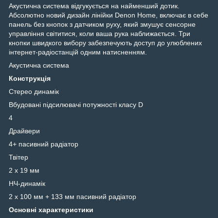
Акустична система відгукується на найменший дотик.
Абсолютно новий дизайн лінійки Denon Home, включає в себе
панель без кнопок з датчиком руху, який змушує сенсорне
управління світитися, коли ваша рука наближається. Три
кнопки швидкого вибору забезпечують доступ до улюблених
інтернет-радіостанцій одним натисненням.
Акустична система
Конструкція
Стерео динамік
Вбудовані підсилювачі потужності класу D
4
Драйвери
4+ пасивний радіатор
Твітер
2 x 19 мм
НЧ-динамік
2 x 100 мм + 133 мм пасивний радіатор
Основні характеристики