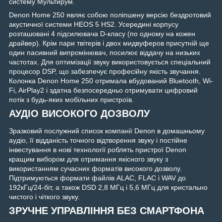
систему Мультирум.
Denon Home 250 являє собою поліпшену версію бездротовий
акустичної системи HEOS 5 HS2. Усередині корпусу
розташовані 4 підсилювача D-класу (по одному на кожен
драйвер). Крім пари твітерів і двох мидвуферов присутній ще
один пасивний випромінювач, посилює віддачу на низьких
частотах. Для оптимізації звуку використовується спеціальний
процесор DSP, що забезпечує професійну якість звучання.
Колонка Denon Home 250 отримала вбудований Bluetooth, Wi-
Fi, AirPlay2 і здатна безпосередньо отримувати цифровий
потік з будь-яких мобільних пристроїв.
АУДІО ВИСОКОГО ДОЗВОЛУ
Зразковий послужний список компанії Denon в домашньому
аудіо, її відданість точного відтворення звуку і постійне
інвестування в нові технології роблять пристрої Denon
кращим вибором для отримання якісного звуку з
використанням сучасних форматів високого дозволу.
Підтримуються формати файлів ALAC, FLAC і WAV до
192кГц/24-біт, а також DSD 2,8 МГц і 5,6 МГц для кристально
чистого і чіткого звуку.
ЗРУЧНЕ УПРАВЛІННЯ БЕЗ СМАРТФОНА