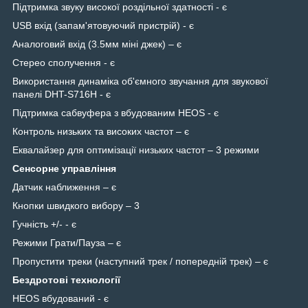
Підтримка звуку високої роздільної здатності - є
USB вхід (запам'ятовуючий пристрій) - є
Аналоговий вхід (3.5мм міні джек) – є
Стерео сполучення - є
Використання динаміка об'ємного звучання для звукової
панелі DHT-S716H - є
Підтримка сабвуфера з вбудованим HEOS - є
Контроль низьких та високих частот – є
Еквалайзер для оптимізації низьких частот – 3 режими
Сенсорне управління
Датчик наближення – є
Кнопки швидкого вибору – 3
Гучність +/- - є
Режими Грати/Пауза – є
Пропустити треки (наступний трек / попередній трек) – є
Бездротові технології
HEOS вбудований - є