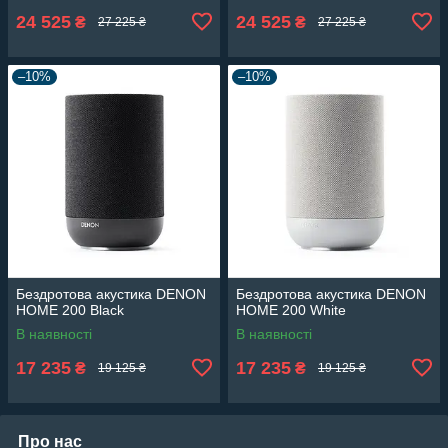
24 525
24 525
₴
₴
27 225 ₴
27 225 ₴
–10%
–10%
Бездротова акустика DENON
Бездротова акустика DENON
HOME 200 Black
HOME 200 White
В наявності
В наявності
17 235
17 235
₴
₴
19 125 ₴
19 125 ₴
Про нас