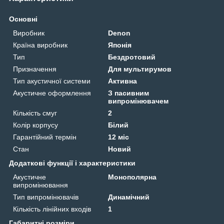
Основні
Виробник
Denon
Країна виробник
Японія
Тип
Бездротовий
Призначення
Для мультирумов
Тип акустичної системи
Активна
Акустичне оформлення
З пасивним
випромінювачем
Кількість смуг
2
Колір корпусу
Білий
Гарантійний термін
12 міс
Стан
Новий
Додаткові функції і характеристики
Акустичне
Монополярна
випромінювання
Тип випромінювачів
Динамічний
Кількість лінійних входів
1
Габаритні розміри