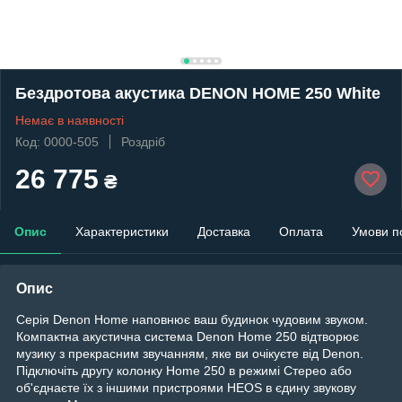
Бездротова акустика DENON HOME 250 White
Немає в наявності
Код: 0000-505
Роздріб
26 775
₴
Опис
Характеристики
Доставка
Оплата
Умови п
Опис
Серія Denon Home наповнює ваш будинок чудовим звуком.
Компактна акустична система Denon Home 250 відтворює
музику з прекрасним звучанням, яке ви очікуєте від Denon.
Підключіть другу колонку Home 250 в режимі Стерео або
об'єднаєте їх з іншими пристроями HEOS в єдину звукову