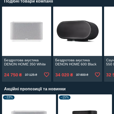
Подібні товари компанії
Бездротова акустика
Бездротова акустика
Сау
DENON HOME 350 White
DENON HOME 600 Black
550 
24 750
34 020
32 
₴
₴
37 125 ₴
37 800 ₴
Акційні пропозиції та новинки
–33%
–15%