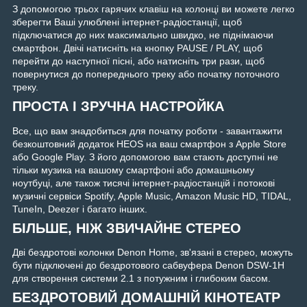
З допомогою трьох гарячих клавіш на колонці ви можете легко
зберегти Ваші улюблені інтернет-радіостанції, щоб
підключатися до них максимально швидко, не піднімаючи
смартфон. Двічі натисніть на кнопку PAUSE / PLAY, щоб
перейти до наступної пісні, або натисніть три рази, щоб
повернутися до попереднього треку або початку поточного
треку.
ПРОСТА І ЗРУЧНА НАСТРОЙКА
Все, що вам знадобиться для початку роботи - завантажити
безкоштовний додаток HEOS на ваш смартфон з Apple Store
або Google Play. З його допомогою вам стають доступні не
тільки музика на вашому смартфоні або домашньому
ноутбуці, але також тисячі інтернет-радіостанцій і потокові
музичні сервіси Spotify, Apple Music, Amazon Music HD, TIDAL,
TuneIn, Deezer і багато інших.
БІЛЬШЕ, НІЖ ЗВИЧАЙНЕ СТЕРЕО
Дві бездротові колонки Denon Home, зв'язані в стерео, можуть
бути підключені до бездротового сабвуфера Denon DSW-1H
для створення системи 2.1 з потужним і глибоким басом.
БЕЗДРОТОВИЙ ДОМАШНІЙ КІНОТЕАТР