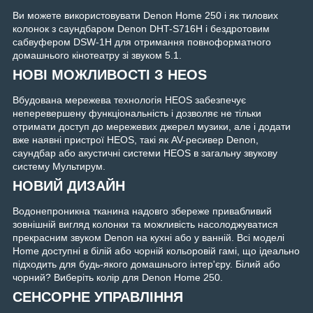
Ви можете використовувати Denon Home 250 і як тилових
колонок з саундбаром Denon DHT-S716H і бездротовим
сабвуфером DSW-1H для отримання повноформатного
домашнього кінотеатру зі звуком 5.1.
НОВІ МОЖЛИВОСТІ З HEOS
Вбудована мережева технологія HEOS забезпечує
неперевершену функціональність і дозволяє не тільки
отримати доступ до мережевих джерел музики, але і додати
вже наявні пристрої HEOS, такі як AV-ресивер Denon,
саундбар або акустичні системи HEOS в загальну звукову
систему Мультирум.
НОВИЙ ДИЗАЙН
Водонепроникна тканина надовго збереже привабливий
зовнішній вигляд колонки та можливість насолоджуватися
прекрасним звуком Denon на кухні або у ванній. Всі моделі
Home доступні в білій або чорній кольоровій гамі, що ідеально
підходить для будь-якого домашнього інтер'єру. Білий або
чорний? Виберіть колір для Denon Home 250.
СЕНСОРНЕ УПРАВЛІННЯ