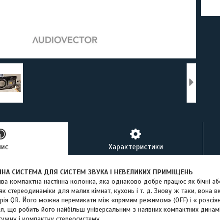
пис
Характеристики
ЧНА СИСТЕМА ДЛЯ СИСТЕМ ЗВУКА І НЕВЕЛИКИХ ПРИМІЩЕНЬ
ва компактна настінна колонка, яка однаково добре працює як бічні або
як стереодинаміки для малих кімнат, кухонь і т. д. Знову ж таки, вона в
ерія QR. Його можна перемикати між «прямим режимом» (OFF) і « розсі
я, що робить його найбільш універсальним з наявних компактних динам
тужну і компактну стереосистему.