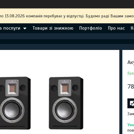
по 13.08.2026 компанія перебуває у відпустці. Будемо раді Вашим замо
а послуги
Товари зі знижкою
Портфоліо
Про нас
К
Ак
Гот
78
Зам
пов