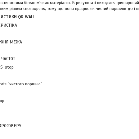
стивостями більш м'яких матеріалів. В результаті виходить тришарови
ьким рівнем спотворень, тому що вона працює як чистий поршень до і 
РИСТИКИ QR WALL
ЕРИСТІКА
ІРХНЯ МЕЖА
 ЧАСТОТ
 S-stop
гія "чистого поршню"
ор
 КРОСОВЕРУ