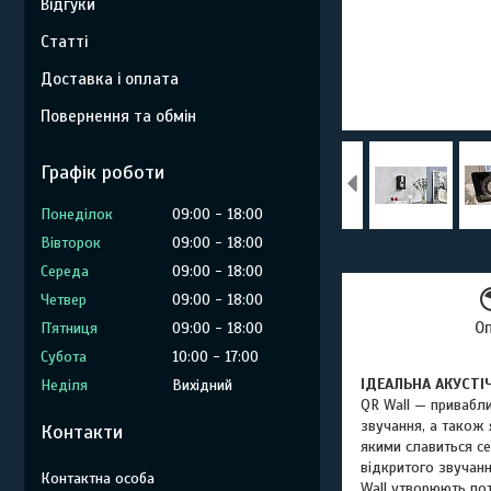
Відгуки
Статті
Доставка і оплата
Повернення та обмін
Графік роботи
Понеділок
09:00
18:00
Вівторок
09:00
18:00
Середа
09:00
18:00
Четвер
09:00
18:00
О
Пʼятниця
09:00
18:00
Субота
10:00
17:00
ІДЕАЛЬНА АКУСТІ
Неділя
Вихідний
QR Wall — привабли
звучання, а також 
Контакти
якими славиться с
відкритого звучанн
Wall утворюють по