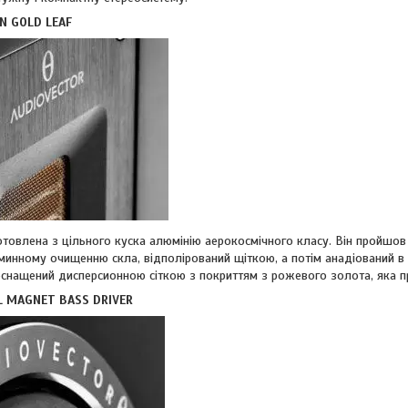
N GOLD LEAF
отовлена з цільного куска алюмінію аерокосмічного класу. Він пройшов
минному очищенню скла, відполірований щіткою, а потім анадіований в
 оснащений дисперсионною сіткою з покриттям з рожевого золота, яка п
L MAGNET BASS DRIVER