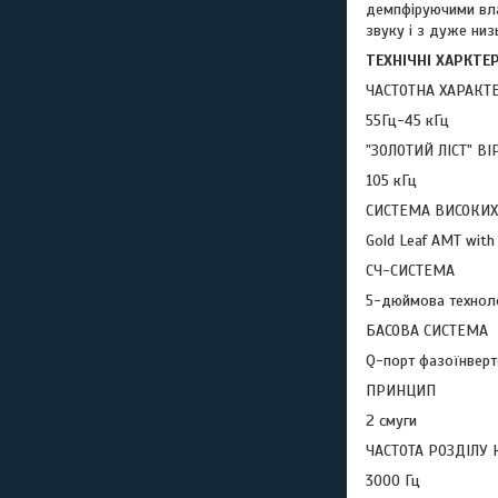
демпфіруючими вла
звуку і з дуже низ
ТЕХНІЧНІ ХАРКТЕ
ЧАСТОТНА ХАРАКТ
55Гц-45 кГц
"ЗОЛОТИЙ ЛІСТ" В
105 кГц
СИСТЕМА ВИСОКИХ
Gold Leaf AMT with
СЧ-СИСТЕМА
5-дюймова техноло
БАСОВА СИСТЕМА
Q-порт фазоїнверт
ПРИНЦИП
2 смуги
ЧАСТОТА РОЗДІЛУ
3000 Гц