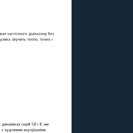
вах частотного діапазону без
узика звучить тепло, точно і
инаміках серій SR і R, ми
e з чудовими внутрішніми