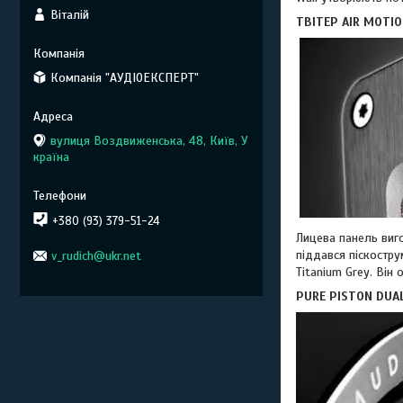
Віталій
ТВІТЕР AIR MOTIO
Компанія "АУДІОЕКСПЕРТ"
вулиця Воздвиженська, 48, Київ, У
країна
+380 (93) 379-51-24
Лицева
панель виг
піддався піскостру
v_rudich@ukr.net
Titanium Grey. Він
PURE PISTON DUA