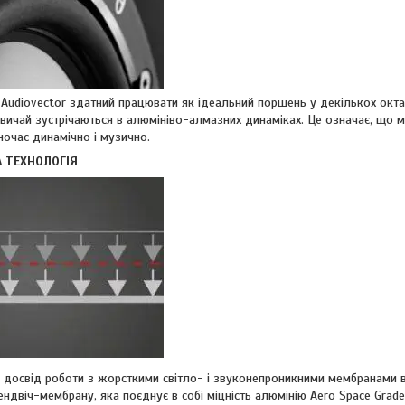
 Audiovector здатний працювати як ідеальний поршень у декількох окта
звичай зустрічаються в алюмініво-алмазних динаміках. Це означає, що м
ночас динамічно і музично.
 ТЕХНОЛОГІЯ
досвід роботи з жорсткими світло- і звуконепроникними мембранами в д
ндвіч-мембрану, яка поєднує в собі міцність алюмінію Aero Space Grad