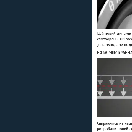
Цей новий динамік
спотворень, які за
детально, але вод
НОВА МЕМБРАННА
Спираючись на наш 
розробили новий се