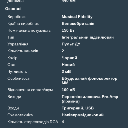
Довжина
440 мм
Основні
Виробник
Musical Fidelity
Країна виробник
Великобританія
Номінальна потужність
150 Вт
Тип
Інтегральний підсилювач
Управління
Пульт ДУ
Кількість каналів
2
Колір
Чорний
Стан
Новий
Чутливість
3 мВ
Особливості
Вбудований фонокоректор
ММ
Відношення сигнал/шум
100 дБ
Виходи
Передпідсилювача Pre-Amp
(прямий)
Входи
Тригерний, USB
Схемотехніка
Напівпровідниковий
Кількість стереовходів RCA
4