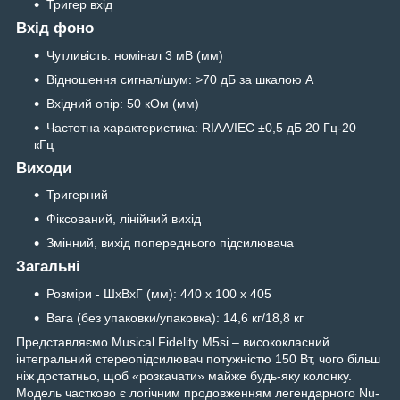
Тригер вхід
Вхід фоно
Чутливість: номінал 3 мВ (мм)
Відношення сигнал/шум: >70 дБ за шкалою А
Вхідний опір: 50 кОм (мм)
Частотна характеристика: RIAA/IEC ±0,5 дБ 20 Гц-20
кГц
Виходи
Тригерний
Фіксований, лінійний вихід
Змінний, вихід попереднього підсилювача
Загальні
Розміри - ШхВхГ (мм): 440 х 100 х 405
Вага (без упаковки/упаковка): 14,6 кг/18,8 кг
Представляємо Musical Fidelity M5si – висококласний
інтегральний стереопідсилювач потужністю 150 Вт, чого більш
ніж достатньо, щоб «розкачати» майже будь-яку колонку.
Модель частково є логічним продовженням легендарного Nu-