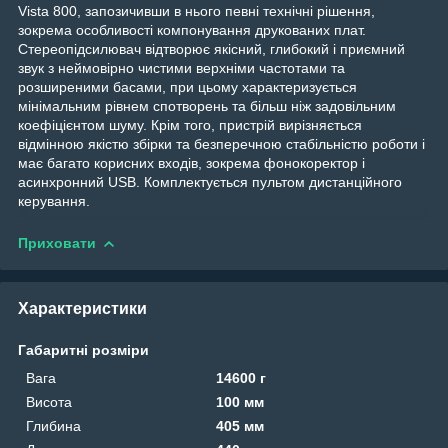
Vista 800, запозичивши в нього певні технічні рішення,
зокрема особливості компонування друкованих плат.
Стереопідсилювач відтворює якісний, глибокий і приємний
звук з неймовірно чистими верхніми частотами та
розширеними басами, при цьому характеризується
мінімальним рівнем спотворень та більш ніж задовільним
коефіцієнтом шуму. Крім того, пристрій вирізняється
відмінною якістю збірки та безперечною стабільністю роботи і
має багато корисних входів, зокрема фонокоректор і
асинхронний USB. Комплектується пультом дистанційного
керування.
Приховати
Характеристики
Габаритні розміри
Вага
14600 г
Висота
100 мм
Глибина
405 мм