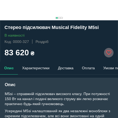
Стерео підсилювач Musical Fidelity M5si
В наявності
Код: 0000-327
Роздріб
83 620
₴
Опис
Характеристики
Доставка
Оплата
Умови п
Опис
M5si – справжній підсилювач високого класу. При потужності
150 Вт на канал і подачі великого струму він легко розкачає
практично будь-який гучномовець.
Усередині M5si налаштований як два незалежні моноблоки з
окремим підсилювачем, але всі вони змонтовані на одній