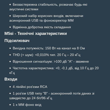
Беззастережна стабільність, розкачає будь-які
акустичні системи
Широкий набір корисних входів, включаючи
асинхронний USB та фонокоректор MM
Відмінна добротна якість складання
M5si - Технічні характеристики
Підсилювач
Вихідна потужність: 150 Вт на канал на 8 Ом
THD (+ шум): <0,010% тип. 20 Гц – 20 кГц
Відношення сигнал/шум: >100 дБ "А" - зважене
Частотна характеристика: +0, -0,1 дБ, від 10 Гц до 20
кГц
Входи
4 лінійні роз'єми RCA
1 роз'єм USB типу "B" - асинхронний потік даних зі
швидкістю до 24 біт/96 кГц
1 х ММ фоно вхід