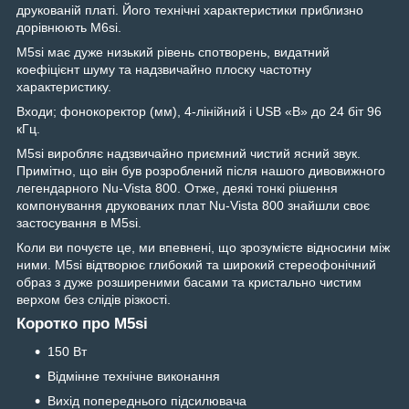
друкованій платі. Його технічні характеристики приблизно
дорівнюють M6si.
M5si має дуже низький рівень спотворень, видатний
коефіцієнт шуму та надзвичайно плоску частотну
характеристику.
Входи; фонокоректор (мм), 4-лінійний і USB «B» до 24 біт 96
кГц.
M5si виробляє надзвичайно приємний чистий ясний звук.
Примітно, що він був розроблений після нашого дивовижного
легендарного Nu-Vista 800. Отже, деякі тонкі рішення
компонування друкованих плат Nu-Vista 800 знайшли своє
застосування в M5si.
Коли ви почуєте це, ми впевнені, що зрозумієте відносини між
ними. M5si відтворює глибокий та широкий стереофонічний
образ з дуже розширеними басами та кристально чистим
верхом без слідів різкості.
Коротко про M5si
150 Вт
Відмінне технічне виконання
Вихід попереднього підсилювача