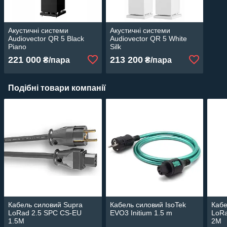
Акустичні системи
Акустичні системи
Audiovector QR 5 Black
Audiovector QR 5 White
Piano
Silk
221 000
213 200
₴/пара
₴/пара
Подібні товари компанії
Кабель силовий Supra
Кабель силовий IsoTek
Кабе
LoRad 2.5 SPC CS-EU
EVO3 Initium 1.5 m
LoRa
1.5M
2M