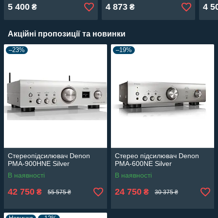
5 400
4 873
4 5
₴
₴
Акційні пропозиції та новинки
–23%
–19%
Стереопідсилювач Denon
Стерео підсилювач Denon
PMA-900HNE Silver
PMA-600NE Silver
В наявності
В наявності
42 750
24 750
₴
₴
55 575 ₴
30 375 ₴