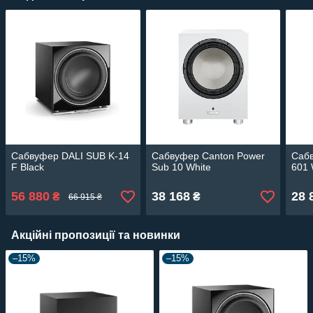
Сабвуфер DALI SUB K-14
Сабвуфер Canton Power
Саб
F Black
Sub 10 White
601 
56 880
38 168
28 
₴
₴
66 915 ₴
Акційні пропозиції та новинки
–15%
–15%