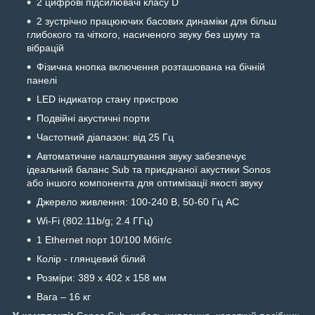
2 цифрові підсилювачі класу D
2 зустрічно працюючих басових динаміки для більш
глибокого та чіткого, насиченого звуку без шуму та
вібрацій
Фізична кнопка включення розташована на бічній
панелі
LED індикатор стану пристрою
Подвійні акустичні порти
Частотний діапазон: від 25 Гц
Автоматичне налаштування звуку забезпечує
ідеальний баланс Sub та приєднаної акустики Sonos
або іншого компонента для оптимізації якості звуку
Джерело живлення: 100-240 В, 50-60 Гц АС
Wi-Fi (802.11b/g; 2.4 ГГц)
1 Ethernet порт 10/100 Мбіт/с
Колір - глянцевий білий
Розміри: 389 х 402 х 158 мм
Вага – 16 кг