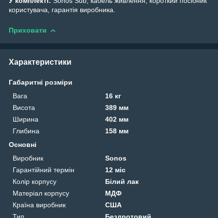
У комплекті:
Sonos Sub, кабель живлення, короткий посібник
користувача, гарантія виробника.
Приховати
Характеристики
Габаритні розміри
Вага
16 кг
Висота
389 мм
Ширина
402 мм
Глибина
158 мм
Основні
Виробник
Sonos
Гарантійний термін
12 міс
Колір корпусу
Білий лак
Матеріал корпусу
МДФ
Країна виробник
США
Тип
Бездротовий