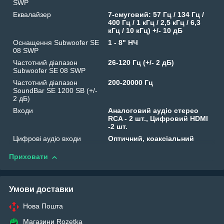
SWP
Еквалайзер
7-смуговий: 57 Гц / 134 Гц /
400 Гц / 1 кГц / 2,5 кГц / 6,3
кГц / 10 кГц) +/- 10 дБ
Оснащення Subwoofer SE
1 - 8" НЧ
08 SWP
Частотний діапазон
26-120 Гц (+/- 2 дБ)
Subwoofer SE 08 SWP
Частотний діапазон
200-20000 Гц
SoundBar SE 1200 SB (+/-
2 дБ)
Входи
Аналоговий аудіо стерео
RCA - 2 шт., Цифровий HDMI
-2 шт.
Цифрові аудіо входи
Оптичний, коаксіальний
Приховати
Умови доставки
Нова Пошта
Магазини Rozetka