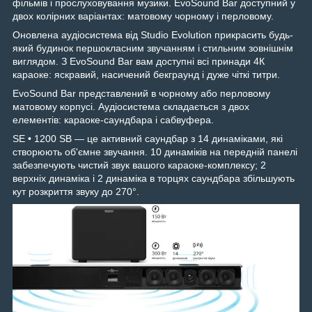
фільмів і прослуховування музики. EvoSound Bar доступний у
двох колірних варіантах: матовому чорному і перловому.
Оновлена аудіосистема від Studio Evolution прикрасить будь-
який будинок першокласним звучанням і стильним зовнішнім
виглядом. З EvoSound Bar вам доступні всі принади 4К
караоке: яскравий, насичений бекграунд і дуже чіткі титри.
EvoSound Bar представлений в чорному або перловому
матовому корпусі. Аудіосистема складається з двох
елементів: караоке-саундбара і сабвуфера.
SE • 1200 SB — це активний саундбар з 14 динаміками, які
створюють об'ємне звучання. 10 динаміків на передній панелі
забезпечують чистий звук вашого караоке-комплексу; 2
верхніх динаміка і 2 динаміка в торцях саундбара збільшують
кут розкриття звуку до 270°.