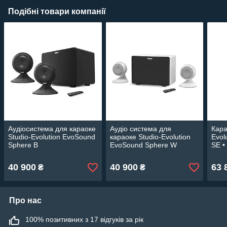
Подібні товари компанії
Аудіосистема для караоке
Аудіо система для
Кара
Studio-Evolution EvoSound
караоке Studio-Evolution
Evol
Sphere B
EvoSound Sphere W
SE •
40 900
40 900
63 
₴
₴
Про нас
100% позитивних з 17 відгуків за рік