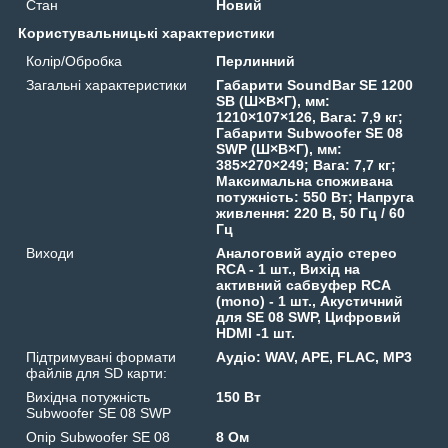
Стан
Новий
Користувальницькі характеристики
Колір/Обробка
Перлинний
Загальні характеристики
Габарити SoundBar SE 1200
SB (Ш×В×Г), мм:
1210×107×126, Вага: 7,9 кг;
Габарити Subwoofer SE 08
SWP (Ш×В×Г), мм:
385×270×249; Вага: 7,7 кг;
Максимальна споживана
потужність: 550 Вт; Напруга
живлення: 220 В, 50 Гц / 60
Гц
Виходи
Аналоговий аудіо стерео
RCA - 1 шт., Вихід на
активний сабвуфер RCA
(mono) - 1 шт., Акустичний
для SE 08 SWP, Цифровий
HDMI -1 шт.
Підтримувані формати
Аудіо: WAV, APE, FLAC, MP3
файлів для SD карти:
Вихідна потужність
150 Вт
Subwoofer SE 08 SWP
Опір Subwoofer SE 08
8 Ом