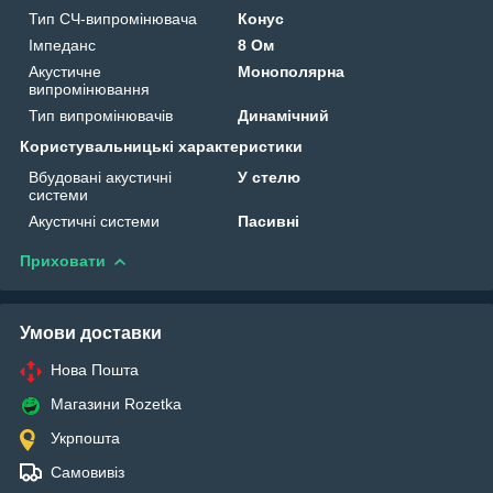
Тип СЧ-випромінювача
Конус
Імпеданс
8 Ом
Акустичне
Монополярна
випромінювання
Тип випромінювачів
Динамічний
Користувальницькі характеристики
Вбудовані акустичні
У стелю
системи
Акустичні системи
Пасивні
Приховати
Умови доставки
Нова Пошта
Магазини Rozetka
Укрпошта
Самовивіз