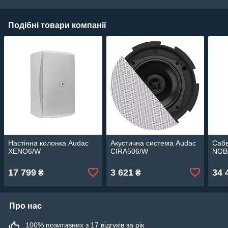
Подібні товари компанії
Настінна колонка Audac
Акустична система Audac
Саб
XENO6/W
CIRA506/W
NOB
17 799
3 621
34 
₴
₴
Про нас
100% позитивних з 17 відгуків за рік