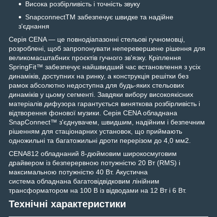
Висока розбірливість і точність звуку
SnapconnectTM забезпечує швидке та надійне
з'єднання
Серія CENA — це повнодіапазонні стельові гучномовці,
розроблені, щоб запропонувати неперевершене рішення для
великомасштабних проєктів гучного зв'язку. Кріплення
SpringFit™ забезпечує найшвидший час встановлення з усіх
динаміків, доступних на ринку, а конструкція решітки без
рамок абсолютно недоступна для будь-яких стельових
динаміків у цьому сегменті. Завдяки вибору високоякісних
матеріалів дифузора гарантується виняткова розбірливість і
відтворення фонової музики. Серія CENA обладнана
SnapConnect™ з'єднувачем, швидшим, надійним і безпечним
рішенням для стаціонарних установок, що приймають
одножильні та багатожильні дроти перерізом до 4,0 мм2.
CENA812 обладнаний 8-дюймовим широкосмуговим
драйвером із безперервною потужністю 20 Вт (RMS) і
максимальною потужністю 40 Вт. Акустична
система обладнана багатовідвідковим лінійним
трансформатором на 100 В із відводами на 12 Вт і 6 Вт.
Технічні характеристики