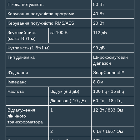
Пікова потужність
80 Вт
Керування потужністю програми
40 Вт
Керування потужністю RMS/AES
20 Вт
Звуковий тиск
за 100 В
112 дБ
(макс. Вт/1 м)
Чутливість (1 Вт/1 м)
99 дБ
Тип динаміка
Широкосмуговий
діапазон
З'єднання
SnapConnect™
Імпеданс
8 Ом
Частота
Відгук (± 3 дБ)
100 Гц - 15 кГц
Діапазон (-10 дБ)
60 Гц - 18 кГц
Відгалуження
1
12 Вт / 833 Ом
лінійного
трансформатора
2
6 Вт / 1667 Ом