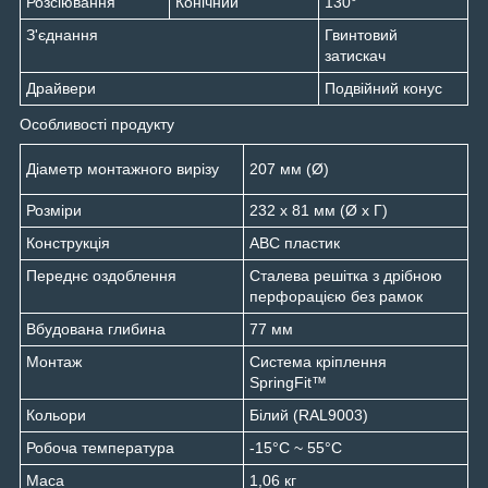
Розсіювання
Конічний
130°
З'єднання
Гвинтовий
затискач
Драйвери
Подвійний конус
Особливості продукту
Діаметр монтажного вирізу
207 мм (Ø)
Розміри
232 х 81 мм (Ø х Г)
Конструкція
ABC пластик
Переднє оздоблення
Сталева решітка з дрібною
перфорацією без рамок
Вбудована глибина
77 мм
Монтаж
Система кріплення
SpringFit™
Кольори
Білий (RAL9003)
Робоча температура
-15°С ~ 55°С
Маса
1,06 кг