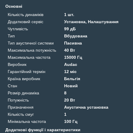
Основні
Кількість динаміків
1 шт.
Додатковий сервіс
Установка, Налаштування
Чутливість
99 дБ
Тип
Вбудована
Тип акустичної системи
Пасивна
Максимальна потужність
40 Вт
Максимальна частота
15000 Гц
Виробник
Audac
Гарантійний термін
12 міс
Країна виробник
Бельгія
Стан
Новий
Розмір динаміка
8
Потужність
20 Вт
Призначення
Акустична установка
Кількість смуг
1
Мінімальна частота
100 Гц
Додаткові функції і характеристики