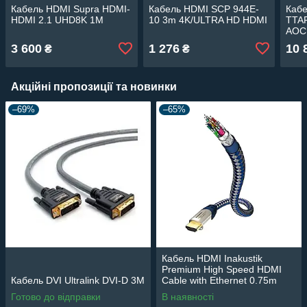
Кабель HDMI Supra HDMI-
Кабель HDMI SCP 944E-
Кабе
HDMI 2.1 UHD8K 1M
10 3m 4K/ULTRA HD HDMI
TTAF
AOC
3 600
1 276
10 
₴
₴
Акційні пропозиції та новинки
–69%
–65%
Кабель HDMI Inakustik
Premium High Speed HDMI
Кабель DVI Ultralink DVI-D 3М
Cable with Ethernet 0.75m
Готово до відправки
В наявності