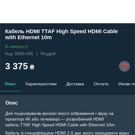
Кабель HDMI TTAF High Speed HDMI Cable
with Ethernet 10m
В наявності
Код: 0000-435
Роздріб
3 375
₴
Опис
Характеристики
Доставка
Оплата
Умови п
Опис
Для поціновувачів високої якості зображення і звуку на
проєкторі 4K або телевізорі — розроблений HDMI
кабель TTAF High Speed HDMI Cable with Ethernet 10m.
Кабель зі специфікацією HDMI 2.0 дає змогу передавати відео