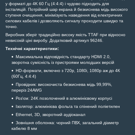
у форматі до 4K 60 Гц (4:4:4) і чудово підходить для
інсталяцій. Потрійний шар екрана й безкиснева мідь високого
ступеня очищення, мінімізують наведення від електричних
силових кабелів і дозволяють сигналу проходити швидко та
точно.
Виробник зберіг традиційно високу якість TTAF при відносно
невисокій ціні виробу. Додатковий артикул 96246.
Технічні характеристики:
Максимальна відповідність стандарту HDMI 2.0,
зворотна сумісність із пристроями молодших версій
HD-формати, включно з 720p, 1080i, 1080p аж до 4К
(60Гц, 4:4:4)
Провідник: високочиста безкиснева мідь 99,99%,
переріз 24AWG
Роз'єм: 24K позолочений в алюмінієвому корпусі
Ізолятор: алюмінієва фольга та спінений поліетилен
Ethernet, 3D, зворотний аудіоканал
Зовнішня оболонка: чорний ПВХ, загальний діаметр
кабелю 8 мм