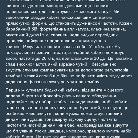
широкою відстанню між провідниками, що є досить
поширеною сьогодні конструкцією «високого класу». Ми
заполонили обидва кабелі найскладнішим сигналом
прямокутної форми, що становить дуже високі частоти. Кожен
барабанний бій, фортепіанна аплікатура, класична музика,
акустичний джаз і т. д. сповнені надшвидких перехідних
процесів, найкраще представлених прямокутною
хвилею. Результат говорить сам за себе. У той час як Ply
показує лише незначні втрати, звичайний кабель демпфує
високі частоти до 20 кГц на приголомшливі 10 дБ! Це чималий
спад високих частот, який виразно чутий і, безсумнівно,
змусить слухача компенсувати це за допомогою регуляторів
тембру і в такий спосіб ще більше погіршити якість звуку через
додавання фазового зсуву регулятора тембру.
Перш ніж купувати будь-який кабель, відвідайте місцевого
дилера Supra та обговоріть рівень вашого обладнання,
подолайте пару наборів кабелів для динаміків, щоб зробити
гарне порівняння прослуховування. Будь-який, хто шукає це
особливе живе відчуття, коли музика демонструє типовий
динамічний драйв, тривимірну звукову сцену, чисті чіткі
частоти та чистий динамічний бас, насправді майже відчуття,
що біт уявний трохи швидше, ймовірно, зрештою купить набір
кабелів Supra. Це таке велике задоволення, коли музика