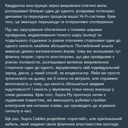
Квадратна конструкція через викривлені плетені жили,
розташовані близько один до одного, розкриває потенціал
динаміки та перехідних процесів вашої Hi-Fi-системи. Крім
того, це зменшує перешкоди та інтерактивні спотворення.
Під час скручування обплетення з тонкими шарами
провідника, видавлювання тонкого шару ізоляції та
подальшого з'єднання їх разом плоскими сторонами один до
одного ємність неабияк збільшиться. Поглиблений аналіз
вимагає деяких математичних вправ, тому ми залишаємо тут
фізичну теорію і просто констатуємо, що два провідники з
різною полярністю, розташовані великою викривленою
стороною один до одного, відчуватимуть свій індивідуальний
заряд, діючи, у такий спосіб, як конденсатор. Якби ми просто
зупинилися на цьому, ми б нічого не виграли, але справжнє
витонченість у тому, що ємність збільшиться завдяки
індуктивності! І ємність у звуковому плані менш значуща у
схемі динаміка. Крім того, Supra Ply пропонує нитки з
лудженим покриттям, які зменшують руйнівні стрибки
електронів між нитками олива, що призводить до зсування
сигналу в часі.
Ще раз, Supra Cables розробляє «простий», але оригінальний
кабель, який завдяки своїм фізичним властивостям протидіє