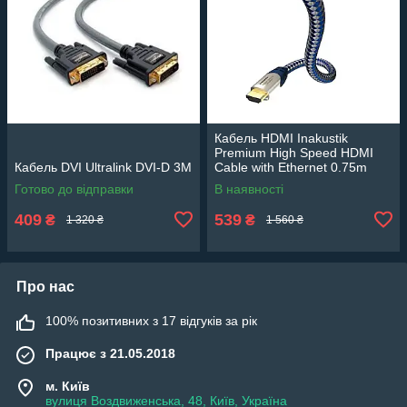
Кабель HDMI Inakustik
Premium High Speed HDMI
Кабель DVI Ultralink DVI-D 3М
Cable with Ethernet 0.75m
Готово до відправки
В наявності
409
539
₴
₴
1 320 ₴
1 560 ₴
Про нас
100% позитивних з 17 відгуків за рік
Працює з 21.05.2018
м. Київ
вулиця Воздвиженська, 48, Київ, Україна