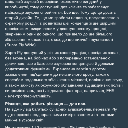
шкідливій звуковій поведінки, економічно вигідний у
виробництві, тому доступний для клієнта та забезпечує
найкраще звукове сприйняття. Все ще. Тому що це досить
старий дизайн. Те, що ми зробили недавно, представлене в
окремому розділі, є розвитком цієї концепції зі ще ширшим
провідником, викривленим у двоступеневому процесі,
зверненим один до одного, що призвело до ще більшого
збільшення місткості та, отже, до ще нижчої індуктивності
(Supra Ply Wide).
Supra Ply доступний у різних конфігураціях, провідних зонах,
без екрана, на бобінах або з попередньо встановленою
довжиною, все з базовою звуковою концепцією й деякими
додатковими функціями. Екранована версія з дротом
заземлення, під'єднаним до негативного дроту, також є
способом подальшого збільшення місткості, поліпшення звуку,
а також захисту як окружного обладнання від шкідливих полів і
випромінювань, так і людського фактора, наприклад, EHS
- електрогіперчутливість.
Різниця, яка робить різницю — для вас.
На відміну від багатьох сучасних аудіокабелів, переваги Ply
підтверджені неодноразовими вимірюваннями та тестами
майже в усьому світі.
На малюнках 1 і 2 показаний наш Ply і звичайний кабель із