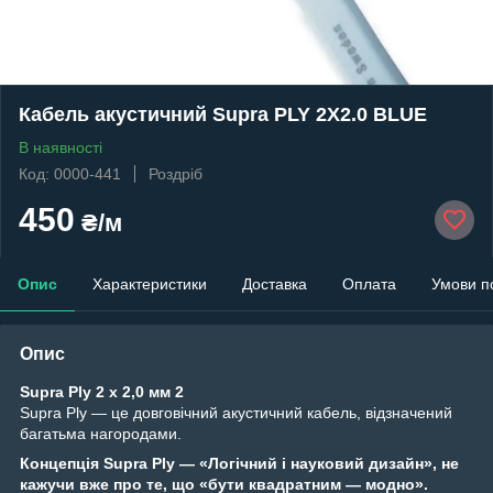
Кабель акустичний Supra PLY 2X2.0 BLUE
В наявності
Код: 0000-441
Роздріб
450
₴/м
Опис
Характеристики
Доставка
Оплата
Умови п
Опис
Supra Ply 2 x 2,0 мм
2
Supra Ply — це довговічний акустичний кабель, відзначений
багатьма нагородами.
Концепція Supra Ply — «Логічний і науковий дизайн», не
кажучи вже про те, що «бути квадратним — модно».