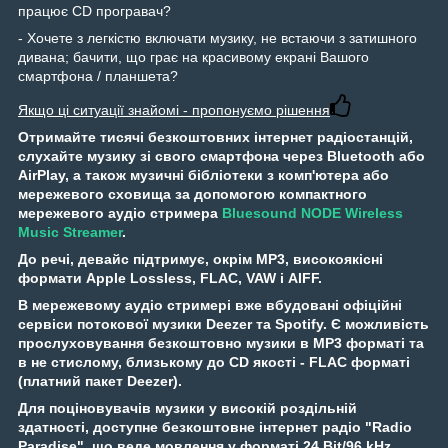
працює CD програвач?
- Хочете з легкістю включати музику, не встаючи з затишного
дивана; бачити, що грає на красивому екрані Вашого
смартфона / планшета?
Якщо ці ситуації знайомі - пропонуємо рішення
Отримайте тисячі безкоштовних інтернет радіостанцій,
слухайте музику зі свого смартфона через Bluetooth або
AirPlay, а також музичні бібліотеки з комп'ютера або
мережевого сховища за допомогою компактного
мережевого аудіо стримера
Bluesound NODE Wireless
Music Streamer
.
До речі, девайс підтримує, окрім MP3, високоякісні
формати Apple Lossless, FLAC, VAW і AIFF.
В мережевому аудіо стримері вже вбудовані офіційні
сервіси потокової музики Deezer та Spotify. Є можливість
прослуховування безкоштовно музики в MP3 форматі та
в не стислому, близькому до CD якості - FLAC форматі
(платний пакет Deezer).
Для поціновувачів музики у високій роздільній
здатності, доступне безкоштовне інтернет радіо "Radio
Paradise", що веде мовлення у форматі 24 Bit/96 kHz.