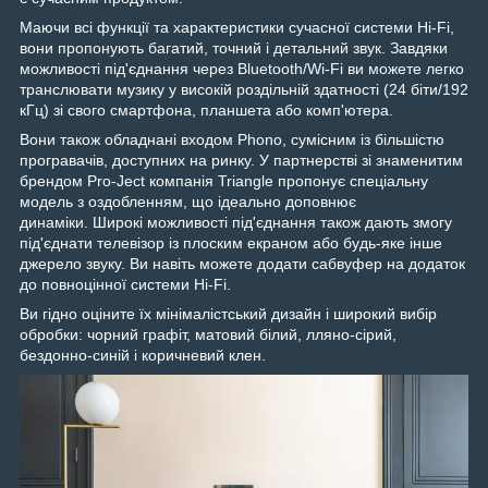
Маючи всі функції та характеристики сучасної системи Hi-Fi,
вони пропонують багатий, точний і детальний звук. Завдяки
можливості під'єднання через Bluetooth/Wi-Fi ви можете легко
транслювати музику у високій роздільній здатності (24 біти/192
кГц) зі свого смартфона, планшета або комп'ютера.
Вони також обладнані входом Phono, сумісним із більшістю
програвачів, доступних на ринку. У партнерстві зі знаменитим
брендом Pro-Ject компанія Triangle пропонує спеціальну
модель з оздобленням, що ідеально доповнює
динаміки. Широкі можливості під'єднання також дають змогу
під'єднати телевізор із плоским екраном або будь-яке інше
джерело звуку. Ви навіть можете додати сабвуфер на додаток
до повноцінної системи Hi-Fi.
Ви гідно оціните їх мінімалістський дизайн і широкий вибір
обробки: чорний графіт, матовий білий, лляно-сірий,
бездонно-синій і коричневий клен.