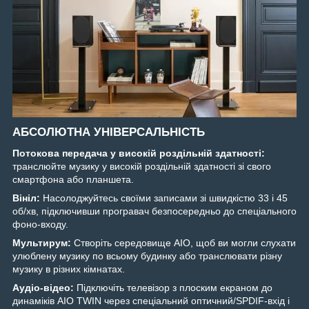
АБСОЛЮТНА УНІВЕРСАЛЬНІСТЬ
Потокова передача у високій роздільній здатності:
транслюйте музику у високій роздільній здатності зі свого
смартфона або планшета.
Вініл:
Насолоджуйтесь своїми записами зі швидкістю 33 і 45
об/хв, підключивши програвач безпосередньо до спеціального
фоно-входу.
Мультирум:
Створіть середовище AIO, щоб ви могли слухати
улюблену музику по всьому будинку або транслювати різну
музику в різних кімнатах.
Аудіо-відео:
Підключіть телевізор з плоским екраном до
динаміків AIO TWIN через спеціальний оптичний/SPDIF-вхід і