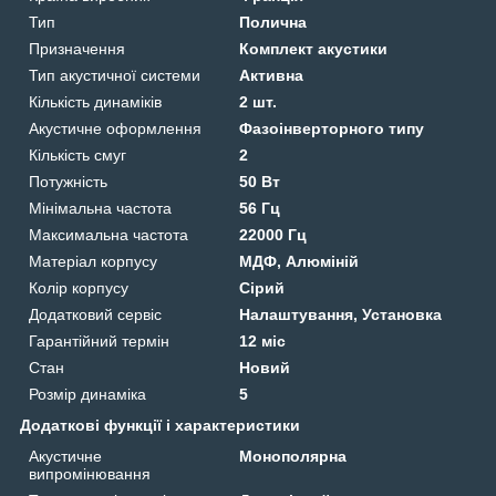
Тип
Полична
Призначення
Комплект акустики
Тип акустичної системи
Активна
Кількість динаміків
2 шт.
Акустичне оформлення
Фазоінверторного типу
Кількість смуг
2
Потужність
50 Вт
Мінімальна частота
56 Гц
Максимальна частота
22000 Гц
Матеріал корпусу
МДФ, Алюміній
Колір корпусу
Сірий
Додатковий сервіс
Налаштування, Установка
Гарантійний термін
12 міс
Стан
Новий
Розмір динаміка
5
Додаткові функції і характеристики
Акустичне
Монополярна
випромінювання