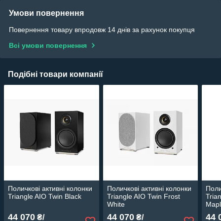
Умови повернення
Повернення товару впродовж 14 днів за рахунок покупця
Всі умови повернення
Подібні товари компанії
Поличкові активні колонки
Поличкові активні колонки
Поли
Triangle AIO Twin Black
Triangle AIO Twin Frost
Tria
White
Map
44 070
44 070
44 
₴/
₴/