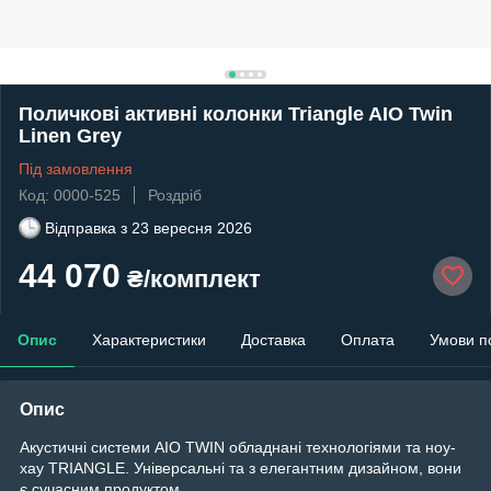
Поличкові активні колонки Triangle AIO Twin
Linen Grey
Під замовлення
Код: 0000-525
Роздріб
Відправка з
23 вересня 2026
44 070
₴/комплект
Опис
Характеристики
Доставка
Оплата
Умови п
Опис
Акустичні системи AIO TWIN обладнані технологіями та ноу-
хау TRIANGLE. Універсальні та з елегантним дизайном, вони
є сучасним продуктом.