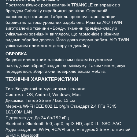
Протягом кількох років компанія TRIANGLE співпрацює з
брендом Gabriel у виробництві решіток. Справжній
«архітектор тканини», Габріель пропонує гарні палітри
барвистих та текстурованих оздоблень. Решітки AIO TWIN
виготовлені з тканини «Бонд», тканини преміум-класу з
унікальним зовнішнім виглядом, що гармоніює з різними
видами обробки дерева. Його довга форма робить AIO TWIN
унікальним елементом декору та дизайну.
ОБРОБКА
Завдяки елегантним алюмінієвим ніжкам із гумовими
накладками вібрації зведені до мінімуму. Таким чином, звук
передається, зберігаючи поверхню ваших меблів.
ТЕХНІЧНІ ХАРАКТЕРИСТИКИ
Тип: Бездротові та мультирумні колонки
Система: IOS, Android, Windows, Mac
Дикаміки: Твітер 25 мм / Бас 13 см
Мережа Wi-Fi IEEE 802.11 b/g/n Стандарт 2,4 ГГц RJ45
10/100M LAN
Підтримка до: До 24 біт/192 кГц
Bluetooth: Bluetooth 5.0, aptX, aptX HD, aptX LL, SBC, AAC
Аудіо введення: Wi-Fi, RCA/Phono, міні-джек 3,5 мм, оптичний
S/PDIF, Bluetooth