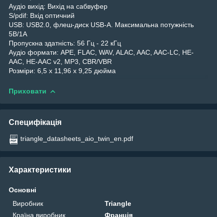
Аудіо вихід: Вихід на сабвуфер
S/pdif: Вхід оптичний
USB: USB2.0, флеш-диск USB-A. Максимальна потужність
5В/1А
Пропускна здатність: 56 Гц - 22 кГц
Аудіо формати: APE, FLAC, WAV, ALAC, AAC, AAC-LC, HE-
AAC, HE-AAC v2, MP3, CBR/VBR
Розміри: 6,5 х 11,96 х 9,25 дюйма
Приховати
Специфікація
triangle_datasheets_aio_twin_en.pdf
Характеристики
Основні
Виробник
Triangle
Країна виробник
Франція