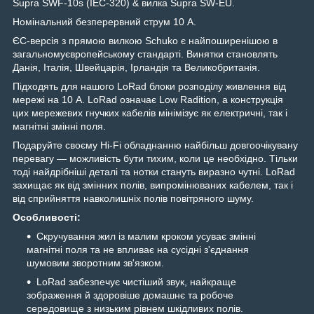
Supra SWF-10s (IEC-320) & вилка Supra SW-EU.
Номінальний безперервний струм 10 А.
ЄС-версія з прямою вилкою Schuko є найпоширенішою в
загальномуєвропейському стандарті. Винятки становлять
Данія, Італія, Швейцарія, Ірландія та Великобританія.
Підходять для нашого LoRad блоки розподілу живлення від
мережі на 10 А. LoRad означає Low Radition, а конструкція
цих мережевих гнучких кабелів мінімізує як електричні, так і
магнітні змінні поля.
Подаруйте своєму Hi-Fi обладнанню найбільш довгоочікувану
перевагу — можливість бути тихим, коли це необхідно. Тільки
тоді найдрібніші деталі та нотки стануть виразно чутні. LoRad
захищає як від змінних полів, випромінюваних кабелем, так і
від сприйняття навколишніх полів повітряного шуму.
Особливості:
Скручування жил із малим кроком усуває змінні
магнітні поля та не впливає на сусідні з'єднання
шумовим зворотним зв'язком.
LoRad забезпечує чистіший звук, найкраще
зображення й здоровіше домашнє та робоче
середовище з низьким рівнем шкідливих полів.