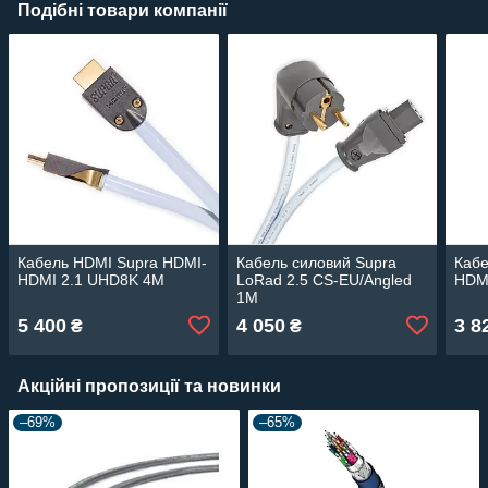
Подібні товари компанії
Кабель HDMI Supra HDMI-
Кабель силовий Supra
Кабе
HDMI 2.1 UHD8K 4M
LoRad 2.5 CS-EU/Angled
HDM
1M
5 400
4 050
3 8
₴
₴
Акційні пропозиції та новинки
–69%
–65%