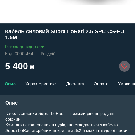
Кабель силовий Supra LoRad 2.5 SPC CS-EU
1.5M
Готово до відправки
Код: 0000-464
Роздріб
5 400
₴
Опис
Характеристики
Доставка
Оплата
Умови п
Опис
Кабель силовий Supra LoRad — низький рівень радіації —
срібний.
Комплект екранованих шнурів, що складається з кабелю
Supra LoRad зі срібним покриттям 3x2,5 мм2 і гніздової вилки