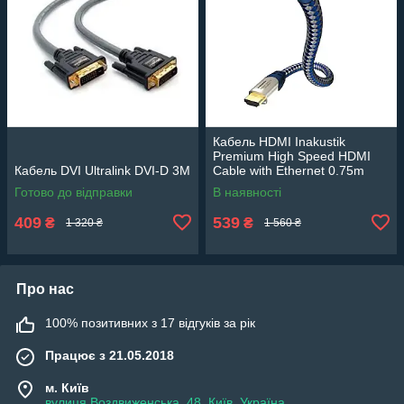
Кабель HDMI Inakustik
Premium High Speed HDMI
Кабель DVI Ultralink DVI-D 3М
Cable with Ethernet 0.75m
Готово до відправки
В наявності
409
539
₴
₴
1 320 ₴
1 560 ₴
Про нас
100% позитивних з 17 відгуків за рік
Працює з 21.05.2018
м. Київ
вулиця Воздвиженська, 48, Київ, Україна