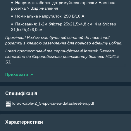
Напрямок кабелю: дотримуйтеся стрілок > Настінна
розетка > Вхід живлення
Номінальна напруга/ток: 250 В/10 А
Паковання: 1-2м блістер 25х21,5х4,8 см, 4 м блістер
31,5х25,4х6,0см
Примітка! Роз'єм має бути під'єднаний до настінної
розетки з клемою заземлення для повного ефекту LoRad.
Lorad протестовані та сертифіковані Intertek Sweden
відповідно до Європейського регламенту безпеки HD21.5
S3.
Приховати
Специфікація
lorad-cable-2_5-spc-cs-eu-datasheet-en.pdf
Характеристики