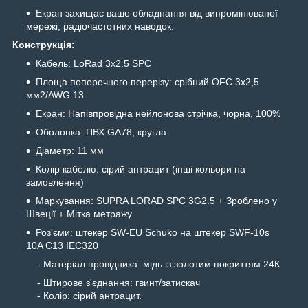
Екран захищає ваше обладнання від випромінюваної
мережі, радіочастотних наводок.
Конструкція:
Кабель: LoRad 3x2.5 SPC
Площа поперечного перерізу: срібний OFC 3x2,5
мм2/AWG 13
Екран: Напівпровідна нейлонова стрічка, чорна, 100%
Оболонка: ПВХ GA78, кругла
Діаметр: 11 мм
Колір кабелю: сірий антрацит (інші кольори на
замовлення)
Маркування: SUPRA LORAD SPC 3G2.5 + Зроблено у
Швеції + Мітка метражу
Роз'єми: штекер SW-EU Schuko на штекер SWF-10s
10A C13 IEC320
- Матеріал провідника: мідь із золотим покриттям 24К
- Штирове з'єднання: гвинт/затискач
- Колір: сірий антрацит.