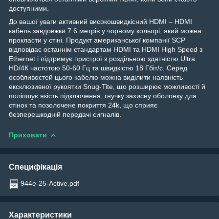
доступними.
До вашої уваги активний високошвидкісний HDMI – HDMI
кабель завдовжки 7.6 метрів у чорному кольорі, який можна
прокласти у стіні. Продукт американської компанії SCP
відповідає останнім стандартам HDMI та HDMI High Speed з
Ethernet і підтримує пристрої з роздільною здатністю Ultra
HD/4К частотою 50-60 Гц та швидкістю 18 Гбіт/с. Серед
особливостей цього кабелю можна виділити наявність
ексклюзивної рукоятки Snug-Tite, що розширює можливості й
поліпшує якість підключення, гнучку захисну оболонку для
стінок та позолочене покриття 24k, що сприяє
безперешкодній передачі сигналів.
Приховати
Специфікація
944e-25-Active.pdf
Характеристики