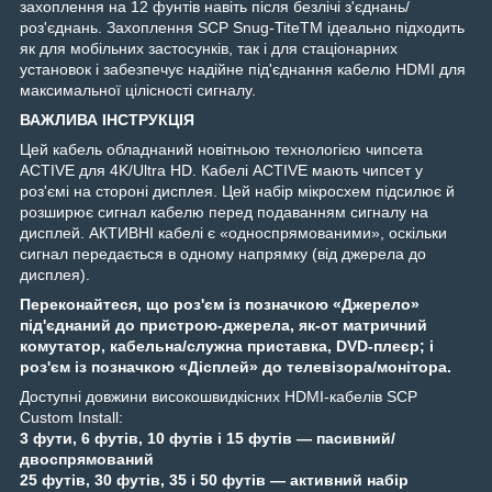
захоплення на 12 фунтів навіть після безлічі з'єднань/
роз'єднань. Захоплення SCP Snug-TiteTM ідеально підходить
як для мобільних застосунків, так і для стаціонарних
установок і забезпечує надійне під'єднання кабелю HDMI для
максимальної цілісності сигналу.
ВАЖЛИВА ІНСТРУКЦІЯ
Цей кабель обладнаний новітньою технологією чипсета
ACTIVE для 4K/Ultra HD. Кабелі ACTIVE мають чипсет у
роз'ємі на стороні дисплея. Цей набір мікросхем підсилює й
розширює сигнал кабелю перед подаванням сигналу на
дисплей. АКТИВНІ кабелі є «односпрямованими», оскільки
сигнал передається в одному напрямку (від джерела до
дисплея).
Переконайтеся, що роз'єм із позначкою «Джерело»
під'єднаний до пристрою-джерела, як-от матричний
комутатор, кабельна/служна приставка, DVD-плеєр; і
роз'єм із позначкою «Дісплей» до телевізора/монітора.
Доступні довжини високошвидкісних HDMI-кабелів SCP
Custom Install:
3 фути, 6 футів, 10 футів і 15 футів — пасивний/
двоспрямований
25 футів, 30 футів, 35 і 50 футів — активний набір