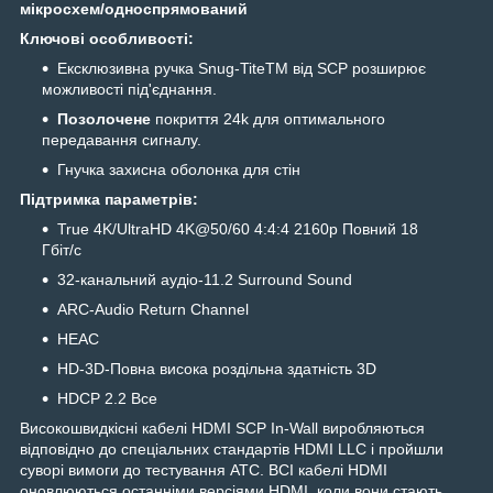
мікросхем/односпрямований
Ключові особливості:
Ексклюзивна ручка Snug-TiteTM від SCP розширює
можливості під'єднання.
Позолочене
покриття 24k для оптимального
передавання сигналу.
Гнучка захисна оболонка для стін
Підтримка параметрів:
True 4K/UltraHD 4K@50/60 4:4:4 2160p Повний 18
Гбіт/с
32-канальний аудіо-11.2 Surround Sound
ARC-Audio Return Channel
НЕАС
HD-3D-Повна висока роздільна здатність 3D
HDCP 2.2 Все
​​​​​​Високошвидкісні кабелі HDMI SCP In-Wall виробляються
відповідно до спеціальних стандартів HDMI LLC і пройшли
суворі вимоги до тестування ATC. ВСІ кабелі HDMI
оновлюються останніми версіями HDMI, коли вони стають