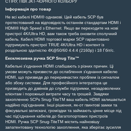
СТІНУ, ПВХ JKT-ЧОРНОГО КОЛЬОРУ
Інформація про товар
Не всі кабелі HDMI® однакові. Цей кабель SCP був
протестований на відповідність останнім стандартам HDMI і
HDMI® High Speed з Ethernet. Якщо ви переходите на нові
пристрої 4K/Ultra HD, вам також треба оновити сполучний
кабель. Кабелі HDMI торгової марки SCP гарантовано
підтримують пристрої TRUE 4K/Ultra HD і контент із
роздільною здатністю 4K@50/60 4:4:4 (2160p) і 18 Гбіт/с.
Ексклюзивна ручка SCP Snug Tite™
Кабельні з'єднання HDMI слабшають з різних причин. Ці
умови можуть призвести до ослаблення з'єднання кабелю
HDMI, що призведе до переривчастих проблем із сигналом
або збоку системи. Для професійного інтегратора це
призводить до дзвінків до служби підтримки, незадоволених
клієнтам і порожньої витрати часу та грошей. Завдяки
захопленню SCPs Snug-TiteTM ваш кабель HDMI залишається
надійно під'єднаним. Інші рішення, як-от гвинтові замки та
фіксувальні затискачі, громіздки та займають цінне місце під
час під'єднання кабелів до багатопортових пристроїв
HDMI. Ручка SCP Snug-TiteTM містить найновішу
запатентовану технологію захоплення, яка зберігає зусилля