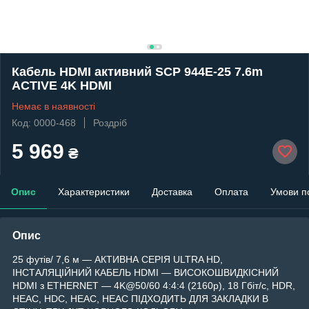
Кабель HDMI активний SCP 944E-25 7.6m
ACTIVE 4K HDMI
Немає в наявності
Код: 0000-468
Роздріб
5 969
₴
Опис
Характеристики
Доставка
Оплата
Умови п
Опис
25 футів/ 7,6 м — АКТИВНА СЕРІЯ ULTRA HD,
ІНСТАЛЯЦІЙНИЙ КАБЕЛЬ HDMI — ВИСОКОШВИДКІСНИЙ
HDMI з ETHERNET — 4K@50/60 4:4:4 (2160p), 18 Гбіт/с, HDR,
HEAC, HDC, HEAC, HEAC ПІДХОДИТЬ ДЛЯ ЗАКЛАДКИ В