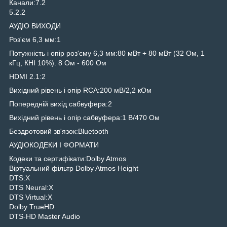
Канали:7.2
5.2.2
АУДІО ВИХОДИ
Роз'єм 6,3 мм:1
Потужність і опір роз'єму 6,3 мм:80 мВт + 80 мВт (32 Ом, 1
кГц, КНІ 10%). 8 Ом - 600 Ом
HDMI 2.1:2
Вихідний рівень і опір RCA:200 мВ/2,2 кОм
Попередній вихід сабвуфера:2
Вихідний рівень і опір сабвуфера:1 В/470 Ом
Бездротовий зв'язок:Bluetooth
АУДІОКОДЕКИ І ФОРМАТИ
Кодеки та сертифікати:Dolby Atmos
Віртуальний фільтр Dolby Atmos Height
DTS:X
DTS Neural:X
DTS Virtual:X
Dolby TrueHD
DTS-HD Master Audio