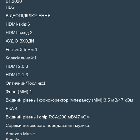
BT.2020
HLG
ВІДЕОПІДКЛЮЧЕННЯ
HDMI-вхід:6
HDMI-вихід:2
АУДІО ВХОДИ
Роз'єм 3,5 мм:1
Коаксіальний:1
HDMI 2.0:3
HDMI 2.1:3
Оптичний/Тослінк:1
Фоно (ММ):1
Вхідний рівень і фонокоректор імпедансу (ММ):3,5 мВ/47 кОм
РКА:4
Вхідний рівень і опір RCA:200 мВ/47 кОм
Сервіси потокового передавання музики:
Amazon Music
Spotify