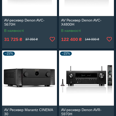
AV-ресивер Denon AVC-
AV Ресивер Denon AVC-
S670H
X4800H
В наявності
В наявності
31 725
122 400
₴
₴
37 350 ₴
144 000 ₴
–15%
–15%
AV Ресивер Marantz CINEMA
AV-ресивер Denon AVR-
30
S970H