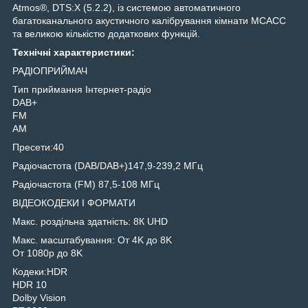
Atmos®, DTS:X (5.2.2), із системою автоматичного
багатоканального акустичного калібрування кімнати MCACC
та великою кількістю додаткових функцій.
Технічні характеристики:
РАДІОПРИЙМАЧ
Тип приймання Інтернет-радіо
DAB+
FM
AM
Пресети:40
Радіочастота (DAB/DAB+)147,9-239,2 МГц
Радіочастота (FM) 87,5-108 МГц
ВІДЕОКОДЕКИ І ФОРМАТИ
Макс. роздільна здатність: 8К UHD
Макс. масштабування: От 4K до 8K
От 1080p до 8K
Кодеки:HDR
HDR 10
Dolby Vision