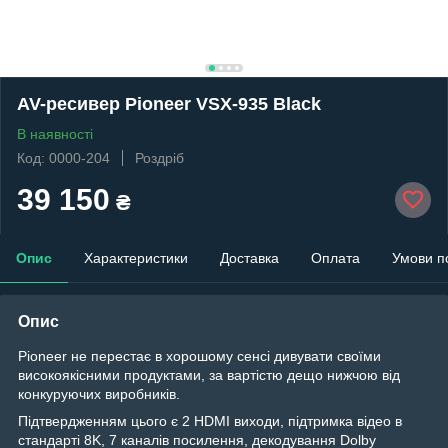
AV-ресивер Pioneer VSX-935 Black
В наявності
Код: 0000-204
Роздріб
39 150
₴
Опис
Характеристики
Доставка
Оплата
Умови п
Опис
Pioneer не перестає в хорошому сенсі дивувати своїми
високоякісними продуктами, за вартістю дещо нижчою від
конкуруючих виробників.
Підтвердженням цього є 2 HDMI виходи, підтримка відео в
стандарті 8K, 7 каналів посилення, декодування Dolby