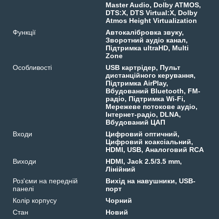
Master Audio, Dolby ATMOS,
DTS:X, DTS Virtual:X, Dolby
Atmos Height Virtualization
Функції
Автокалібровка звуку,
Зворотний аудіо канал,
Підтримка ultraHD, Multi
Zone
Особливості
USB картрідер, Пульт
дистанційного керування,
Підтримка AirPlay,
Вбудований Bluetooth, FM-
радіо, Підтримка Wi-Fi,
Мережеве потокове аудіо,
Інтернет-радіо, DLNA,
Вбудований ЦАП
Входи
Цифровий оптичний,
Цифровий коаксіальний,
HDMI, USB, Аналоговий RCA
Виходи
HDMI, Jack 2.5/3.5 mm,
Лінійний
Роз'єми на передній
Вихід на навушники, USB-
панелі
порт
Колір корпусу
Чорний
Стан
Новий