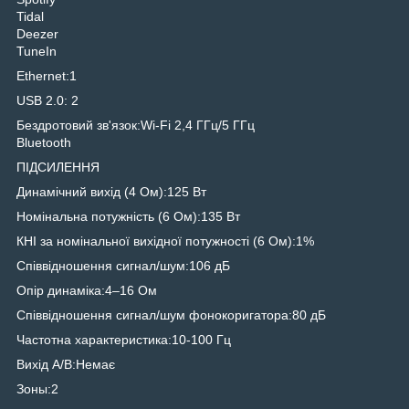
Tidal
Deezer
TuneIn
Ethernet:1
USB 2.0: 2
Бездротовий зв'язок:Wi-Fi 2,4 ГГц/5 ГГц
Bluetooth
ПІДСИЛЕННЯ
Динамічний вихід (4 Ом):125 Вт
Номінальна потужність (6 Ом):135 Вт
КНІ за номінальної вихідної потужності (6 Ом):1%
Співвідношення сигнал/шум:106 дБ
Опір динаміка:4–16 Ом
Співвідношення сигнал/шум фонокоригатора:80 дБ
Частотна характеристика:10-100 Гц
Вихід A/B:Немає
Зоны:2