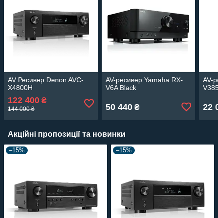
AV Ресивер Denon AVC-
AV-ресивер Yamaha RX-
AV-р
X4800H
V6A Black
V385
122 400
₴
50 440
22 
₴
144 000 ₴
Акційні пропозиції та новинки
–15%
–15%