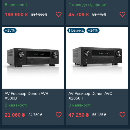
В наявності
Готово до відправки
198 900
45 709
₴
₴
234 000 ₴
53 775 ₴
–15%
Новинка
–14%
AV Ресивер Denon AVR-
AV Ресивер Denon AVC-
X580BT
X2850H
В наявності
В наявності
21 060
47 250
₴
₴
24 750 ₴
55 125 ₴