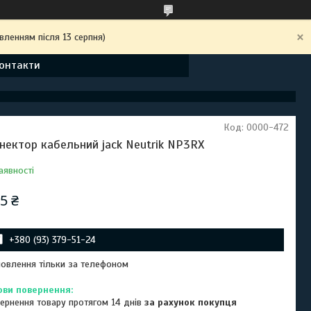
вленням після 13 серпня)
онтакти
Код:
0000-472
нектор кабельний jack Neutrik NP3RX
аявності
5 ₴
+380 (93) 379-51-24
овлення тільки за телефоном
ернення товару протягом 14 днів
за рахунок покупця