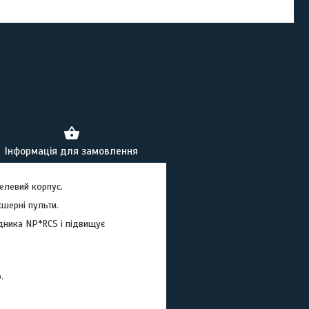
Інформація для замовлення
келевий корпус.
кшерні пульти.
ника NP*RCS і підвищує
.