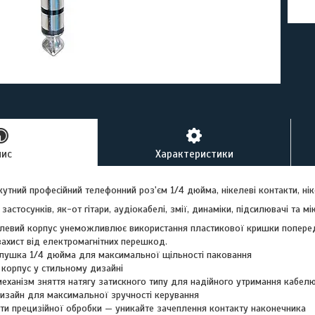
пис
Характеристики
утний професійний телефонний роз'єм 1/4 дюйма, нікелеві контакти, ні
застосунків, як-от гітари, аудіокабелі, змії, динаміки, підсилювачі та мі
левий корпус унеможливлює використання пластикової кришки поперед
 захист від електромагнітних перешкод.
лушка 1/4 дюйма для максимальної щільності паковання
 корпус у стильному дизайні
механізм зняття натягу затискного типу для надійного утримання кабелю
изайн для максимальної зручності керування
акти прецизійної обробки — уникайте зачеплення контакту наконечника