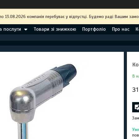
по 13.08.2026 компанія перебуває у відпустці. Будемо раді Вашим замо
а послуги
Товари зі знижкою
Портфоліо
Про нас
К
Ко
В н
31
Зам
пов