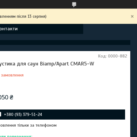
вленням після 13 серпня)
онтакти
Код:
0000-882
устика для саун Biamp/Apart CMAR5-W
 замовлення
Відправка з 06 вересня 2026
050 ₴
+380 (93) 379-51-24
овлення тільки за телефоном