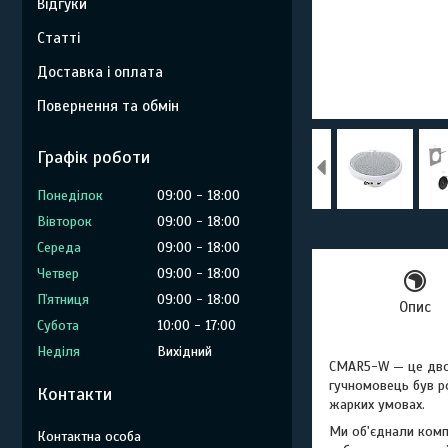
Відгуки
Статті
Доставка і оплата
Повернення та обмін
Графік роботи
Понеділок
09:00
18:00
Вівторок
09:00
18:00
Середа
09:00
18:00
Четвер
09:00
18:00
Пʼятниця
09:00
18:00
Опис
Субота
10:00
17:00
Неділя
Вихідний
CMAR5-W — це двос
гучномовець був ро
Контакти
жарких умовах.
Ми об'єднали комп