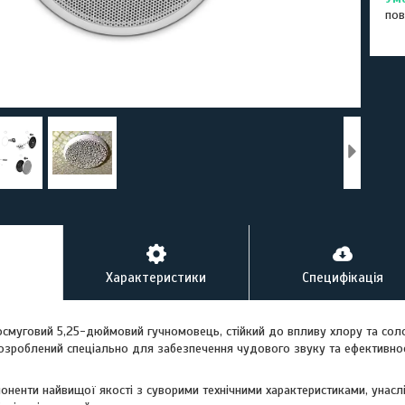
пов
Характеристики
Специфікація
муговий 5,25-дюймовий гучномовець, стійкий до впливу хлору та сол
зроблений спеціально для забезпечення чудового звуку та ефективності
оненти найвищої якості з суворими технічними характеристиками, унас