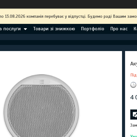
по 13.08.2026 компанія перебуває у відпустці. Будемо раді Вашим замо
а послуги
Товари зі знижкою
Портфоліо
Про нас
К
Ак
Під
4 
Зам