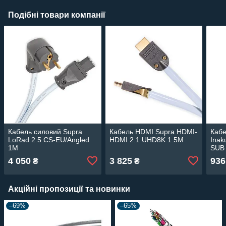
Подібні товари компанії
Кабель силовий Supra
Кабель HDMI Supra HDMI-
Каб
LoRad 2.5 CS-EU/Angled
HDMI 2.1 UHD8K 1.5M
Inak
1M
SUB
4 050
3 825
936
₴
₴
Акційні пропозиції та новинки
–69%
–65%