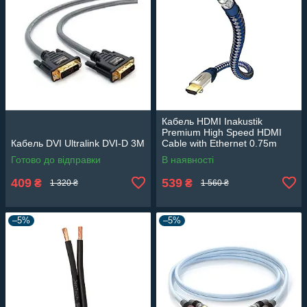
Кабель HDMI Inakustik
Premium High Speed HDMI
Кабель DVI Ultralink DVI-D 3М
Cable with Ethernet 0.75m
Готово до відправки
В наявності
409
539
₴
₴
1 320 ₴
1 560 ₴
–5%
–5%