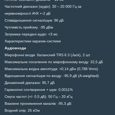
Частотний діапазон (аудіо): 30 – 20 000 Гц за
нерівномірності АЧХ +-2 дБ
Співвідношення сигнал/шум: 96 дБ
Чутливість прийому: -95 дБм
Затримка передачі аудіо: <3 мс
Характеристики караоке-системи
Аудіовходи
Мікрофонні входи: балансний TRS 6.3 (Jack), 2 шт.
Максимальне посилення по мікрофонному входу: 32,5 дБ
Максимальна вхідна амплітуда: +0,14 дБн (0,788 Vrms)
Відношення сигнал/шум по входу: -95,9 дБ (A-weighted)
Динамічний діапазон: 95,7 дБ
Гармонічні спотворення + шум: 0,0011%
Смуга частот (+/- 0,5 дБ): 50 Гц – 20 кГц
Взаємне проникнення каналів: -95,3 дБ
Вхідний опір: 25 кОм