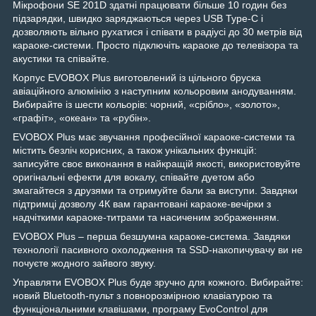
Мікрофони SE 201D здатні працювати більше 10 годин без
підзарядки, швидко заряджаються через USB Type-C і
дозволяють вільно рухатися і співати в радіусі до 30 метрів від
караоке-системи. Просто підключіть караоке до телевізора та
акустики та співайте.
Корпус EVOBOX Plus виготовлений із цільного бруска
авіаційного алюмінію з наступним кольоровим анодуванням.
Вибирайте із шести кольорів: чорний, «срібло», «золото»,
«графіт», «океан» та «рубін».
EVOBOX Plus має звучання професійної караоке-системи та
містить безліч корисних, а також унікальних функцій:
записуйте своє виконання в найкращій якості, використовуйте
оригінальні ефекти для вокалу, співайте дуетом або
змагайтеся з друзями та отримуйте бали за виступи. Завдяки
підтримці дозволу 4К вам гарантовані караоке-вечірки з
надчіткими караоке-титрами та насиченим зображенням.
EVOBOX Plus – перша безшумна караоке-система. Завдяки
технології пасивного охолодження та SSD-накопичувачу ви не
почуєте жодного зайвого звуку.
Управляти EVOBOX Plus буде зручно для кожного. Вибирайте:
новий Bluetooth-пульт з повнорозмірною клавіатурою та
функціональними клавішами, програму EvoControl для