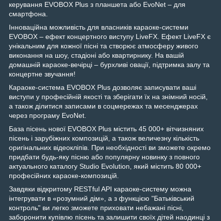
керування EVOBOX Plus з планшета або EvoNet – для
смартфона.
Інноваційна можливість для власників караоке-системи
EVOBOX – ефект концертного виступу LiveFX. Ефект LiveFX є
унікальним для кожної пісні та створює атмосферу живого
виконання на шоу, стадіоні або квартирнику. На вашій
домашній караоке-вечірці – бурхливі овації, підтримка залу та
концертне звучання!
Караоке-система EVOBOX Plus дозволяє записувати ваші
виступи у професійній якості та зберігати їх на знімний носій,
а також ділитися записами в соцмережах та месенджерах
через програму EvoNet.
База пісень нової EVOBOX Plus містить 45 000+ вітчизняних
пісень і зарубіжних композицій, а також величезну кількість
оригінальних відеокліпів. При необхідності ви зможете окремо
придбати будь-яку пісню або популярну новинку з повного
актуального каталогу Studio Evolution, який містить 80 000+
професійних караоке-композицій.
Завдяки відкритому RESTful API караоке-систему можна
інтегрувати в «розумний дім», а з функцією "Батьківський
контроль" ви легко зможете приховати небажані пісні,
заборонити купівлю пісень та залишити своїх дітей наодинці з