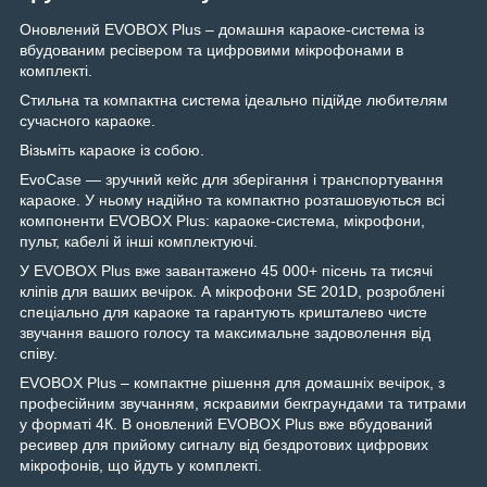
Оновлений EVOBOX Plus – домашня караоке-система із
вбудованим ресівером та цифровими мікрофонами в
комплекті.
Стильна та компактна система ідеально підійде любителям
сучасного караоке.
Візьміть караоке із собою.
EvoCase — зручний кейс для зберігання і транспортування
караоке. У ньому надійно та компактно розташовуються всі
компоненти EVOBOX Plus: караоке-система, мікрофони,
пульт, кабелі й інші комплектуючі.
У EVOBOX Plus вже завантажено 45 000+ пісень та тисячі
кліпів для ваших вечірок. А мікрофони SE 201D, розроблені
спеціально для караоке та гарантують кришталево чисте
звучання вашого голосу та максимальне задоволення від
співу.
EVOBOX Plus – компактне рішення для домашніх вечірок, з
професійним звучанням, яскравими бекграундами та титрами
у форматі 4К. В оновлений EVOBOX Plus вже вбудований
ресивер для прийому сигналу від бездротових цифрових
мікрофонів, що йдуть у комплекті.