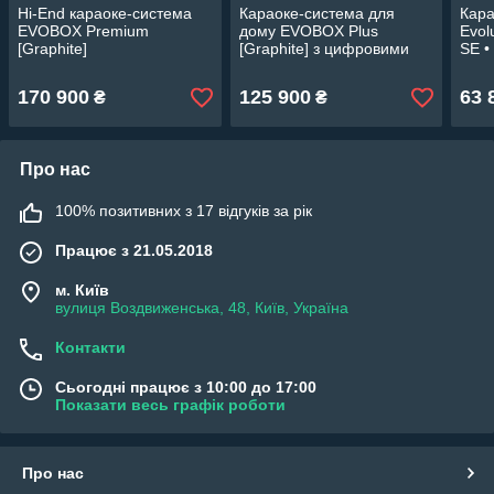
Hi-End караоке-система
Караоке-система для
Кара
EVOBOX Premium
дому EVOBOX Plus
Evol
[Graphite]
[Graphite] з цифровими
SE •
мікрофонами у комплекті
170 900
125 900
63 
₴
₴
Про нас
100% позитивних з 17 відгуків за рік
Працює з 21.05.2018
м. Київ
вулиця Воздвиженська, 48, Київ, Україна
Контакти
Сьогодні працює з 10:00 до 17:00
Показати весь графік роботи
Про нас