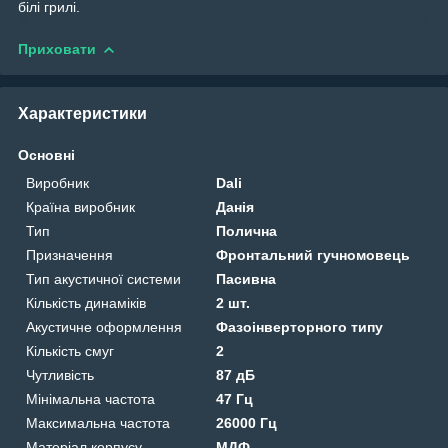
білі грилі.
Приховати
Характеристики
Основні
Виробник
Dali
Країна виробник
Данія
Тип
Полична
Призначення
Фронтальний гучномовець
Тип акустичної системи
Пасивна
Кількість динаміків
2 шт.
Акустичне оформлення
Фазоінверторного типу
Кількість смуг
2
Чутливість
87 дБ
Мінімальна частота
47 Гц
Максимальна частота
26000 Гц
Матеріал корпусу
МДФ