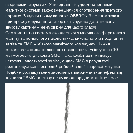
вихровими струмами. У поєднанні із удосконаленнями
магнітної системи також зменшилися спотворення третього
порядку. Завдяки цьому колонки OBERON 3 не втомлюють
при прослуховуванні та створюють чудово деталізовану
звукову картину – неймовірну для цього класу!
Сама магнітна система складається з масивного феритового
магніту та полюсного наконечника, виконаного із поєднання
заліза та SMC – м'якого магнітного компаунду. Нижня
металева частина полюсного наконечника увінчується 10-
міліметровим диском з SMC. Така комбінація мінімізує
негативні властивості заліза, а диск SMC в результаті
розташовується в основній робочій зоні 4-шарової котушки.
Подібне розташування забезпечує максимальний ефект від
технології SMC та створює дуже однорідне магнітне поле.