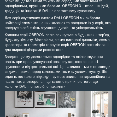
верхами, детальними та чіткими середніми частотами та
однорідними, пружними басами. OBERON 3 – втілення ідей,
традицій та інновацій DALI в елегантному сучасному.
Для серії акустичних систем DALI OBERON ми вибрали
найкращі елементи наших колонок та поєднали їх у серії, яка
поєднує в собі якість звучання, дизайн та універсальність.
Колонки серії OBERON легко впишуться в будь-який інтер'єр,
будь-яку кімнату. Матеріали, з яких виконані динаміки, схема
кросовера та геометрія корпусів серії OBERON оптимізовані
для широкої діаграми розсіювання.
Завдяки цьому досягається однорідне та якісне звучання
навіть при прослуховуванні поза слухацькою зоною, зі
зрушенням від центральної осі. Це важливо – ми ж не завжди
сидимо прямо перед колонками, коли слухаємо музику. Ще
один плюс такого підходу – суттєве зниження гармонійних та
частотних спотворень. І це також є причиною того, що
колонки DALI не потрібно нахиляти.