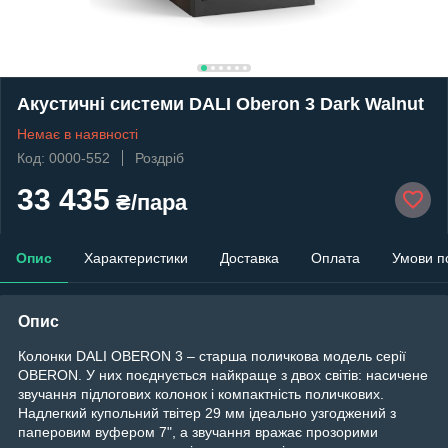
Акустичні системи DALI Oberon 3 Dark Walnut
Немає в наявності
Код: 0000-552
Роздріб
33 435
₴/пара
Опис
Характеристики
Доставка
Оплата
Умови п
Опис
Колонки DALI OBERON 3 – старша поличкова модель серії
OBERON. У них поєднується найкраще з двох світів: насичене
звучання підлогових колонок і компактність поличкових.
Надлегкий купольний твітер 29 мм ідеально узгоджений з
паперовим вуфером 7", а звучання вражає прозорими