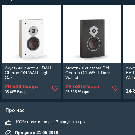
Акустичні системи DALI
Акустичні системи DALI
Акус
Oberon ON-WALL Light
Oberon ON-WALL Dark
HAR
Oak
Walnut
Waln
28 530
28 530
₴/пара
₴/пара
14 
35 685 ₴/пара
35 685 ₴/пара
Про нас
100% позитивних з 17 відгуків за рік
Працює з 21.05.2018