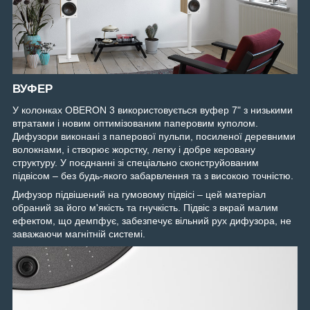
ВУФЕР
У колонках OBERON 3 використовується вуфер 7" з низькими
втратами і новим оптимізованим паперовим куполом.
Дифузори виконані з паперової пульпи, посиленої деревними
волокнами, і створює жорстку, легку і добре керовану
структуру. У поєднанні зі спеціально сконструйованим
підвісом – без будь-якого забарвлення та з високою точністю.
Дифузор підвішений на гумовому підвісі – цей матеріал
обраний за його м'якість та гнучкість. Підвіс з вкрай малим
ефектом, що демпфує, забезпечує вільний рух дифузора, не
заважаючи магнітній системі.