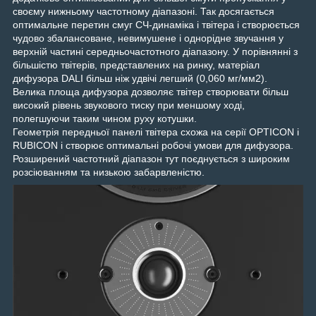
своєму нижньому частотному діапазоні. Так досягається
оптимальне перетин смуг СЧ-динаміка і твітера і створюється
чудово збалансоване, невимушене і однорідне звучання у
верхній частині середньочастотного діапазону. У порівнянні з
більшістю твітерів, представлених на ринку, матеріал
дифузора DALI більш ніж удвічі легший (0,060 мг/мм2).
Велика площа дифузора дозволяє твітер створювати більш
високий рівень звукового тиску при меншому ході,
полегшуючи таким чином руху котушки.
Геометрія передньої панелі твітера схожа на серії OPTICON і
RUBICON і створює оптимальні робочі умови для дифузора.
Розширений частотний діапазон тут поєднується з широким
розсіюванням та низькою забарвленістю.