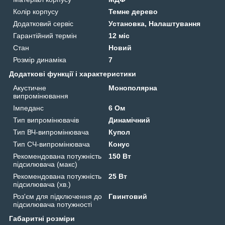
Колір корпусу
Темне дерево
Додатковий сервіс
Установка, Налаштування
Гарантійний термін
12 міс
Стан
Новий
Розмір динаміка
7
Додаткові функції і характеристики
Акустичне
Монополярна
випромінювання
Імпеданс
6 Ом
Тип випромінювачів
Динамічний
Тип ВЧ-випромінювача
Купол
Тип СЧ-випромінювача
Конус
Рекомендована потужність
150 Вт
підсилювача (макс)
Рекомендована потужність
25 Вт
підсилювача (хв.)
Роз'єм для підключення до
Гвинтовий
підсилювача потужності
Габаритні розміри