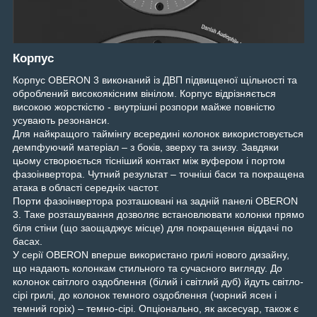
Корпус
Корпус OBERON 3 виконаний із ДВП підвищеної щільності та
оброблений високоякісним вінілом. Корпус відрізняється
високою жорсткістю - внутрішні розпори майже повністю
усувають резонанси.
Для найкращого таймінгу всередині колонок використовується
демпфуючий матеріал – з боків, зверху та знизу. Завдяки
цьому створюється тісніший контакт між вуфером і портом
фазоінвертора. Чутний результат – точніші баси та покращена
атака в області середніх частот.
Порти фазоінвертора розташовані на задній панелі OBERON
3. Таке розташування дозволяє встановлювати колонки прямо
біля стіни (що заощаджує місце) для покращення віддачі по
басах.
У серії OBERON вперше використано грилі нового дизайну,
що надають колонкам стильного та сучасного вигляду. До
колонок світлого оздоблення (білий і світлий дуб) йдуть світло-
сірі грилі, до колонок темного оздоблення (чорний ясен і
темний горіх) – темно-сірі. Опціонально, як аксесуар, також є