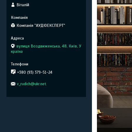
Віталій
Компанія "АУДІОЕКСПЕРТ"
вулиця Воздвиженська, 48, Київ, У
країна
+380 (93) 379-51-24
v_rudich@ukr.net