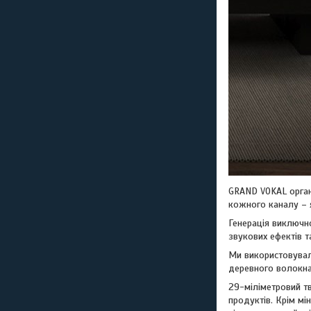
GRAND VOKAL орган
кожного каналу – 
Генерація виключно
звукових ефектів т
Ми використовували
деревного волокна,
29-міліметровий тв
продуктів. Крім мі