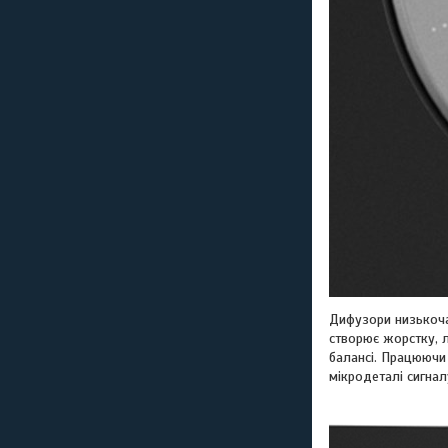
Дифузори низькоча
створює жорстку, 
балансі. Працюючи 
мікродеталі сигна