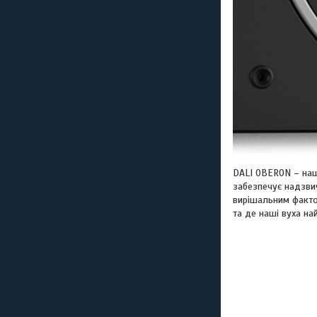
DALI OBERON – наша
забезпечує надзвич
вирішальним фактор
та де наші вуха на