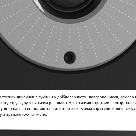
стотних динаміків є сумішшю дрібнозернистої паперової маси, армова
легку структуру з низьким резонансом, низькими втратами і контрольо
у поєднанні з підвіскою та підвіскою з низькими втратами, кожен дифу
лу з вражаючою точністю.