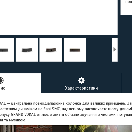
пов
пис
Характеристики
L — центральна повнодіапазонна колонка для великих приміщень. За
стотним динамікам на базі SMC, надлегкому високочастотному динамі
рпусу GRAND VOKAL втілює в життя об'ємне звучання з чистими, потужн
и та музикою.