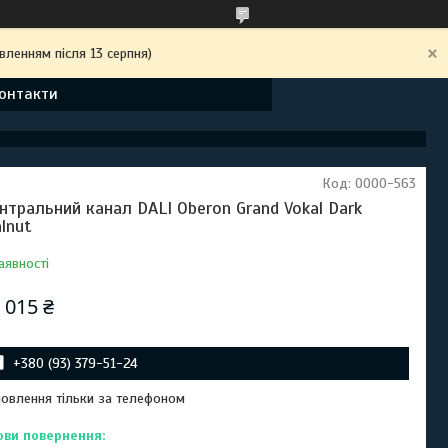
вленням після 13 серпня)
онтакти
Код:
0000-563
нтральний канал DALI Oberon Grand Vokal Dark
lnut
аявності
 015 ₴
+380 (93) 379-51-24
овлення тільки за телефоном