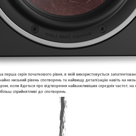
 перша серія початкового рівня, в якій використовується запатентова
айно низький рівень спотворень та найвищу деталізацію навіть на низьк
ом, коли йдеться про відтворення найважливіших середніх частот, на я
йбільш сприйнятливі до спотворень.