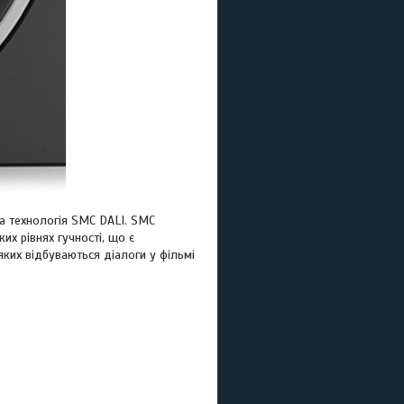
на технологія SMC DALI. SMC
их рівнях гучності, що є
ких відбуваються діалоги у фільмі