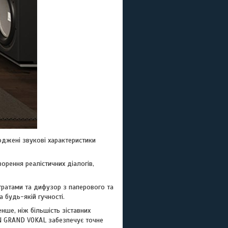
джені звукові характеристики
ворення реалістичних діалогів,
втратами та дифузор з паперового та
 будь-якій гучності.
нше, ніж більшість зіставних
ON GRAND VOKAL забезпечує точне