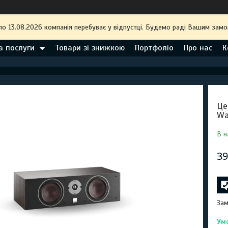
по 13.08.2026 компанія перебуває у відпустці. Будемо раді Вашим замо
а послуги
Товари зі знижкою
Портфоліо
Про нас
К
Це
Wa
В н
39
Зам