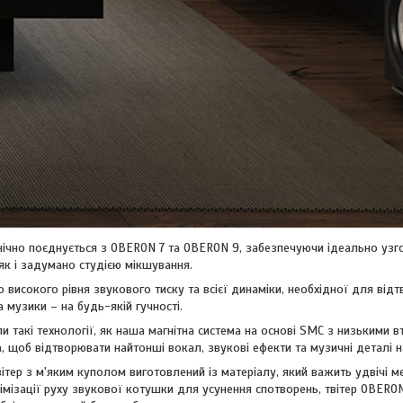
ічно поєднується з OBERON 7 та OBERON 9, забезпечуючи ідеально узго
як і задумано студією мікшування.
 високого рівня звукового тиску та всієї динаміки, необхідної для відт
а музики – на будь-якій гучності.
 такі технології, як наша магнітна система на основі SMC з низькими 
 щоб відтворювати найтонші вокал, звукові ефекти та музичні деталі на
ітер з м'яким куполом виготовлений із матеріалу, який важить удвічі ме
німізації руху звукової котушки для усунення спотворень, твітер OBER