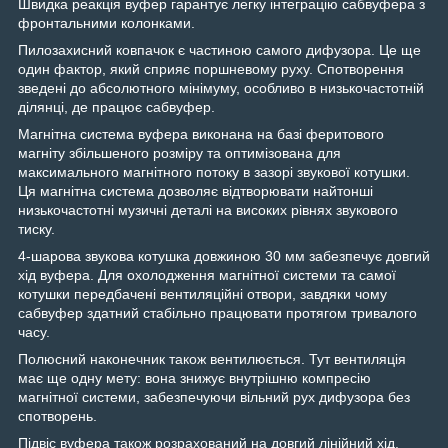
Швидка реакція вуфер гарантує легку інтеграцію сабвуфера з
фронтальними колонками.
Пилозахисний ковпачок є частиною самого дифузора. Це ще
один фактор, який сприяє поршневому руху. Спотворення
зведені до абсолютного мінімуму, особливо в низькочастотній
ділянці, де працює сабвуфер.
Магнітна система вуфера виконана на базі феритового
магніту збільшеного розміру та оптимізована для
максимального магнітного потоку в зазорі звукової котушки.
Ця магнітна система дозволяє відтворювати найтонші
низькочастотні музичні деталі на високих рівнях звукового
тиску.
4-шарова звукова котушка довжиною 30 мм забезпечує довгий
хід вуфера. Для охолодження магнітної системи та самої
котушки передбачені вентиляційні отвори, завдяки чому
сабвуфер здатний стабільно працювати протягом тривалого
часу.
Полюсний наконечник також вентилюється. Тут вентиляція
має ще одну мету: вона знижує внутрішню компресію
магнітної системи, забезпечуючи вільний рух дифузора без
спотворень.
Підвіс вуфера також розрахований на довгий лінійний хід.