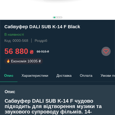
Сабвуфер DALI SUB K-14 F Black
В наявності
Код: 0000-568
Роздріб
56 880
₴
66 915 ₴
Економія
10035 ₴
Опис
Характеристики
Доставка
Оплата
Умови п
Опис
Сабвуфер DALI SUB K-14 F чудово
підходить для відтворення музики та
звукового супроводу фільмів. 14-