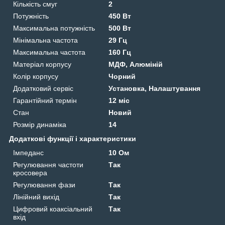
Кількість смуг
2
Потужність
450 Вт
Максимальна потужність
500 Вт
Мінімальна частота
29 Гц
Максимальна частота
160 Гц
Матеріал корпусу
МДФ, Алюміній
Колір корпусу
Чорний
Додатковий сервіс
Установка, Налаштування
Гарантійний термін
12 міс
Стан
Новий
Розмір динаміка
14
Додаткові функції і характеристики
Імпеданс
10 Ом
Регулювання частоти
Так
кросовера
Регулювання фази
Так
Лінійний вихід
Так
Цифровий коаксіальний
Так
вхід