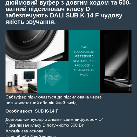
дюймовий вуфер з довгим ходом та 500-
ватний підсилювач класу D
забезпечують DALI SUB K-14 F чудову
якість звучання.
Сабвуфер підключається до підсилювача через
низькочастотний або лінійний вихід.
Особливості SUB K-14 F
Довгохідний вуфер з алюмінієвим дифузором 14"
Підсилювач класу D потужністю 500 Вт
Алюмінієва основа
Чорний або білий корпус