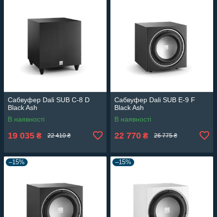
Сабвуфер Dali SUB C-8 D
Сабвуфер Dali SUB E-9 F
Black Ash
Black Ash
В наявності
В наявності
19 035
22 770
₴
₴
22 410 ₴
26 775 ₴
–15%
–15%