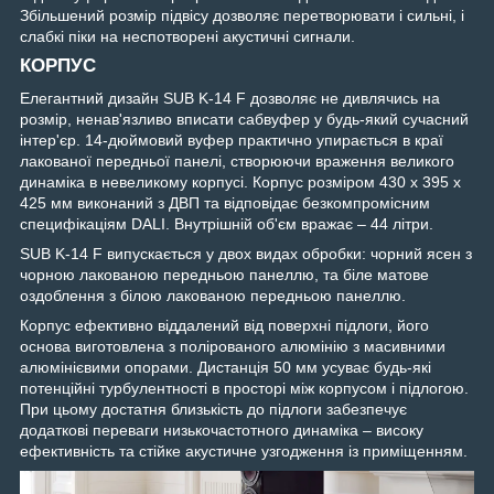
Збільшений розмір підвісу дозволяє перетворювати і сильні, і
слабкі піки на неспотворені акустичні сигнали.
КОРПУС
Елегантний дизайн SUB K-14 F дозволяє не дивлячись на
розмір, ненав'язливо вписати сабвуфер у будь-який сучасний
інтер'єр. 14-дюймовий вуфер практично упирається в краї
лакованої передньої панелі, створюючи враження великого
динаміка в невеликому корпусі. Корпус розміром 430 x 395 x
425 мм виконаний з ДВП та відповідає безкомпромісним
специфікаціям DALI. Внутрішній об'єм вражає – 44 літри.
SUB K-14 F випускається у двох видах обробки: чорний ясен з
чорною лакованою передньою панеллю, та біле матове
оздоблення з білою лакованою передньою панеллю.
Корпус ефективно віддалений від поверхні підлоги, його
основа виготовлена з полірованого алюмінію з масивними
алюмінієвими опорами. Дистанція 50 мм усуває будь-які
потенційні турбулентності в просторі між корпусом і підлогою.
При цьому достатня близькість до підлоги забезпечує
додаткові переваги низькочастотного динаміка – високу
ефективність та стійке акустичне узгодження із приміщенням.