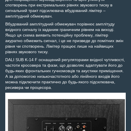
спотворень при екстремальних рівнях звукового тиску в
сигнальний тракт підсилювача вбудований лімітер –
амплітудний обмежувач.
Вбудований амплітудний обмежувач порівнює амплітуду
вхідного сигналу із заданим граничним рівнем на виході.
Якщо ця схема виявить потенційну проблему, лімітер
акуратно обмежить сигнал, і це не призведе до помітних змін
рівня чи спотворень. Лімітер працює лише на найвищих
рівнях звукового тиску.
DALI SUB K-14 F оснащений регуляторами вхідної чутливості,
частоти кросовера та фази, що дозволяє адаптувати його до
будь-яких фронтальних гучномовців та акустики приміщення.
А за допомогою низькочастотного або лінійного входів його
можна підключити практично до будь-якого підсилювача,
ресивера чи процесора.