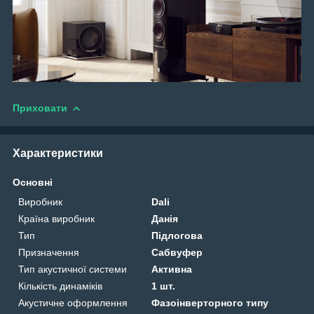
Приховати
Характеристики
Основні
Виробник
Dali
Країна виробник
Данія
Тип
Підлогова
Призначення
Сабвуфер
Тип акустичної системи
Активна
Кількість динаміків
1 шт.
Акустичне оформлення
Фазоінверторного типу