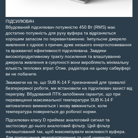
ПІДСИЛЮВАЧ
Вбудований підсилювач потужністю 450 Вт (RMS) має
достатню потужність для руху вуфера та відрізняється
хорошим запасом по перевантаженню. Імпульсне джерело
живлення є однією з причин дуже низького енергоспоживання
та вражаючої ефективності підсилювача. Завдяки
високопродуктивному тракту посилення та влаштуванню
джерела живлення в сукупності вони виробляють мінімальну
кількість теплових втрат. Отже, радіатора на цьому сабвуфері
ви не побачите.
Зважаючи на те, що SUB K-14 F призначений для тривалої
безперервної роботи, ми встановили на підсилювач захист від
перегріву. Вбудований ПТК-запобіжник гарантує, що при
перевищенні максимальної температури SUB K-14 F
автоматично вимкнеться і знову ввімкнеться, коли
температура повернеться до робочої норми.
Підсилювач класу D приймає аналоговий сигнал та
застосовує до нього аналоговий фільтр. Цей фільтр
налаштований так, щоб максимізувати можливості вуфера.
Для покращення звуковідтворення та щоб уникнути