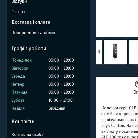
Відгуки
Статті
Доставка і оплата
Повернення та обмін
Графік роботи
Понеділок
09:00
18:00
Вівторок
09:00
18:00
Середа
09:00
18:00
Четвер
09:00
18:00
О
Пʼятниця
09:00
18:00
Субота
10:00
17:00
Колонки серії GLE 
Неділя
Вихідний
вже багато років 
як візуально, так 
Контакти
звук Canton. На ве
вигляд у поєднанн
GLE 100 грають по