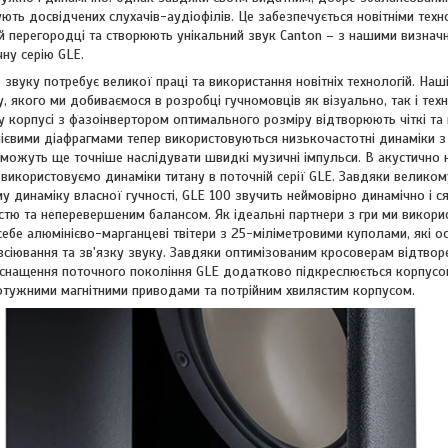
ють досвідчених слухачів-аудіофілів. Це забезпечується новітніми техн
ій перегородці та створюють унікальний звук Canton – з нашими визначн
ну серію GLE.
звуку потребує великої праці та використання новітніх технологій. На
у, якого ми добиваємося в розробці гучномовців як візуально, так і тех
 корпусі з фазоінвертором оптимального розміру відтворюють чіткі та г
нієвими діафрагмами тепер використовуються низькочастотні динаміки 
 можуть ще точніше наслідувати швидкі музичні імпульси. В акустично
використовуємо динаміки титану в поточній серії GLE. Завдяки велико
у динаміку власної гучності, GLE 100 звучить неймовірно динамічно і 
тю та неперевершеним балансом. Як ідеальні партнери з гри ми викорис
ебе алюмінієво-марганцеві твітери з 25-міліметровими куполами, які 
зсіювання та зв'язку звуку. Завдяки оптимізованим кросоверам відтво
оснащення поточного покоління GLE додатково підкреслюється корпусо
потужними магнітними приводами та потрійним хвилястим корпусом.