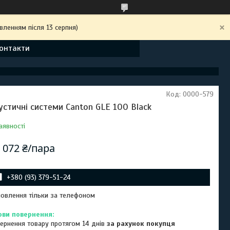
вленням після 13 серпня)
онтакти
Код:
0000-579
устичні системи Canton GLE 100 Black
аявності
 072 ₴/пара
+380 (93) 379-51-24
овлення тільки за телефоном
ернення товару протягом 14 днів
за рахунок покупця