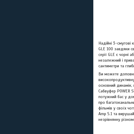
Надійні 3-смугові 
GLE 100 завдяки с
серії GLE є чорні 
незалежний і прива
сантиметри та глиб
Ви можете доповни
високопродуктивну
основний динамік, 
Сабвуфер POWER SU
потужний бас у до
про багатоканальн
фільмів у своїх чо
Amp 5.1 та вирушай
незрівнянну різном