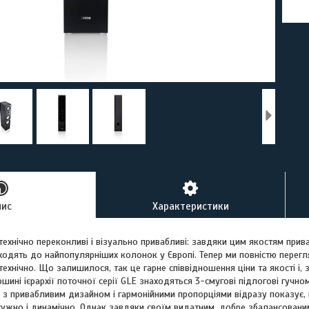
пис
Характеристики
технічно переконливі і візуально привабливі: завдяки цим якостям прива
входять до найпопулярніших колонок у Європі. Тепер ми повністю перег
і технічно. Що залишилося, так це гарне співвідношення ціни та якості і
ршині ієрархії поточної серії GLE знаходяться 3-смугові підлогові гучно
і з привабливим дизайном і гармонійними пропорціями відразу показує,
тужно і динамічно. Однак завдяки своїм видатним, добре збалансовани