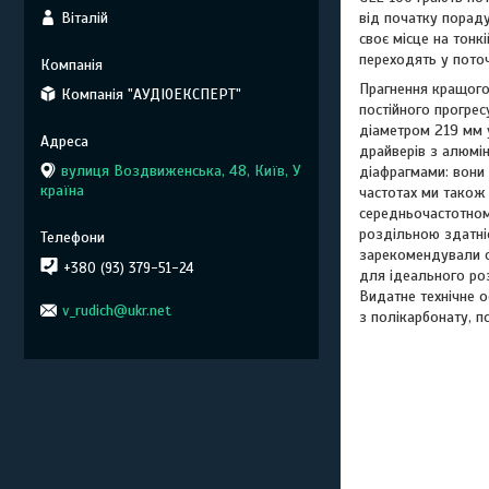
Віталій
від початку пораду
своє місце на тонк
переходять у поточ
Прагнення кращого 
Компанія "АУДІОЕКСПЕРТ"
постійного прогрес
діаметром 219 мм у
драйверів з алюмі
вулиця Воздвиженська, 48, Київ, У
діафрагмами: вони
країна
частотах ми також 
середньочастотном
роздільною здатніс
зарекомендували с
+380 (93) 379-51-24
для ідеального ро
Видатне технічне 
v_rudich@ukr.net
з полікарбонату, 