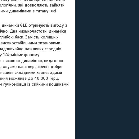
ологіями, які дозволяють зайняти
ими динаміками з титану, які
ші динаміки GLE отримують вигоду з
нічно. Два низькочастотні динаміки
либокі баси. Замість колишніх
з високостабільними титановими
 надзвичайно важливих середніх
му 174-міліметровому
сяє високою динамікою, видатною
товуємо наші перевірені і добре
оснащені складними хвилеводами
рення можливе до 40 000 Герц.
м гучномовця із стійкими кошиками