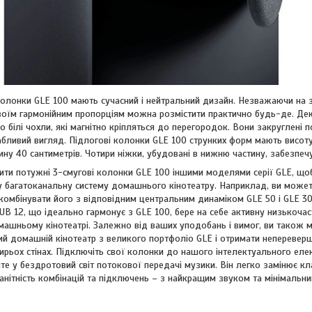
колонки GLE 100 мають сучасний і нейтральний дизайн. Незважаючи на з
воїм гармонійним пропорціям можна розмістити практично будь-де. Де
або білі чохли, які магнітно кріпляться до перегородок. Вони закруглені
бливий вигляд. Підлогові колонки GLE 100 струнких форм мають висоту
ину 40 сантиметрів. Чотири ніжки, убудовані в нижню частину, забезпеч
ти потужні 3-смугові колонки GLE 100 іншими моделями серії GLE, що
 багатоканальну систему домашнього кінотеатру. Наприклад, ви может
комбінувати його з відповідним центральним динаміком GLE 50 і GLE 30
B 12, що ідеально гармонує з GLE 100, бере на себе активну низькочас
машньому кінотеатрі. Залежно від ваших уподобань і вимог, ви також 
ий домашній кінотеатр з великого портфоліо GLE і отримати неперевер
тирьох стінах. Підключіть свої колонки до нашого інтелектуального ел
те у бездротовий світ потокової передачі музики. Він легко замінює кл
анітність комбінацій та підключень – з найкращим звуком та мінімальн