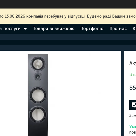
по 13.08.2026 компанія перебуває у відпустці. Будемо раді Вашим замо
а послуги
Товари зі знижкою
Портфоліо
Про нас
К
Ак
В н
85
Зам
пов