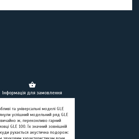
Інформація для замовлення
бливі та універсальні моделі GLE
лянули успішний модельний ряд GLE
, звичайно ж, переконливо гарний
мовці GLE 100. Їх значний зовнішній
 куди рухається акустична подорож:
м звуковим характеристикам вони