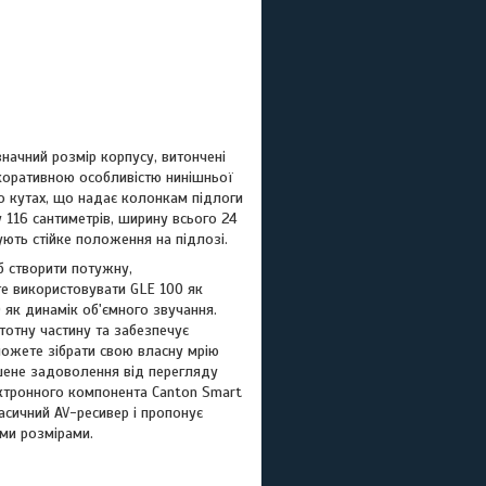
начний розмір корпусу, витончені
коративною особливістю нинішньої
 по кутах, що надає колонкам підлоги
 116 сантиметрів, ширину всього 24
ують стійке положення на підлозі.
б створити потужну,
е використовувати GLE 100 як
 як динамік об'ємного звучання.
тотну частину та забезпечує
можете зібрати свою власну мрію
шене задоволення від перегляду
ектронного компонента Canton Smart
асичний AV-ресивер і пропонує
ими розмірами.