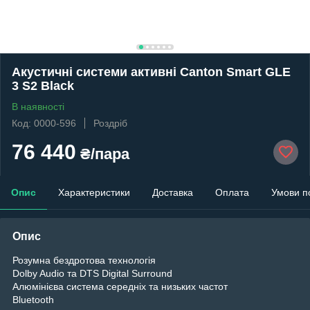
Акустичні системи активні Canton Smart GLE
3 S2 Black
В наявності
Код: 0000-596
Роздріб
76 440
₴/пара
Опис
Характеристики
Доставка
Оплата
Умови п
Опис
Розумна бездротова технологія
Dolby Audio та DTS Digital Surround
Алюмінієва система середніх та низьких частот
Bluetooth