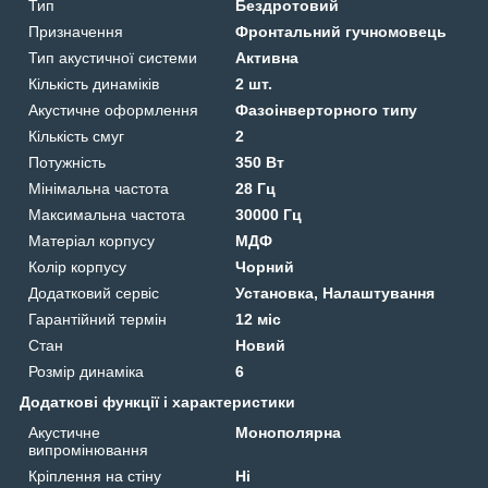
Тип
Бездротовий
Призначення
Фронтальний гучномовець
Тип акустичної системи
Активна
Кількість динаміків
2 шт.
Акустичне оформлення
Фазоінверторного типу
Кількість смуг
2
Потужність
350 Вт
Мінімальна частота
28 Гц
Максимальна частота
30000 Гц
Матеріал корпусу
МДФ
Колір корпусу
Чорний
Додатковий сервіс
Установка, Налаштування
Гарантійний термін
12 міс
Стан
Новий
Розмір динаміка
6
Додаткові функції і характеристики
Акустичне
Монополярна
випромінювання
Кріплення на стіну
Ні