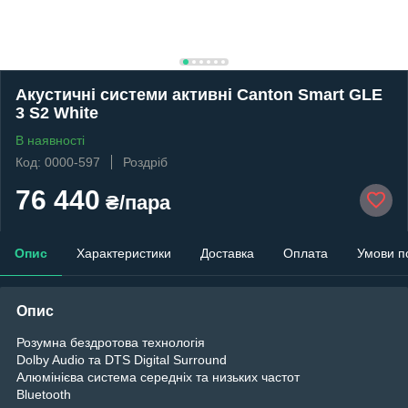
Акустичні системи активні Canton Smart GLE
3 S2 White
В наявності
Код: 0000-597
Роздріб
76 440
₴/пара
Опис
Характеристики
Доставка
Оплата
Умови п
Опис
Розумна бездротова технологія
Dolby Audio та DTS Digital Surround
Алюмінієва система середніх та низьких частот
Bluetooth