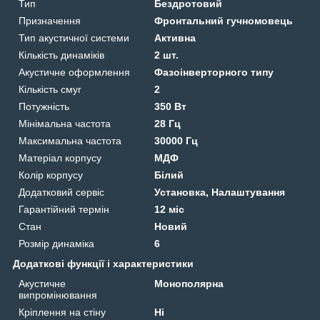
Тип
Бездротовий
Призначення
Фронтальний гучномовець
Тип акустичної системи
Активна
Кількість динаміків
2 шт.
Акустичне оформлення
Фазоінверторного типу
Кількість смуг
2
Потужність
350 Вт
Мінімальна частота
28 Гц
Максимальна частота
30000 Гц
Матеріал корпусу
МДФ
Колір корпусу
Білий
Додатковий сервіс
Установка, Налаштування
Гарантійний термін
12 міс
Стан
Новий
Розмір динаміка
6
Додаткові функції і характеристики
Акустичне
Монополярна
випромінювання
Кріплення на стіну
Ні