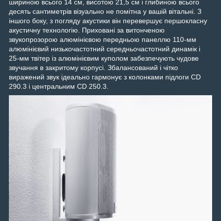
шириною всього 14 см, висотою 21,5 см і глибиною всього
десять сантиметрів візуально не помітна у вашій вітальні. З
іншого боку, з погляду акустики він перевершує першокласну
акустичну технологію. Приховані за витонченою
звукопрозорою алюмінієвою передньою панеллю 110-мм
алюмінієвий низькочастотний середньочастотний динамік і
25-мм твітер із алюмінієвим куполом забезпечують чудове
звучання в закритому корпусі. Збалансований і чітко
виражений звук ідеально гармонує з колонками підлоги CD
290.3 і центральним CD 250.3.