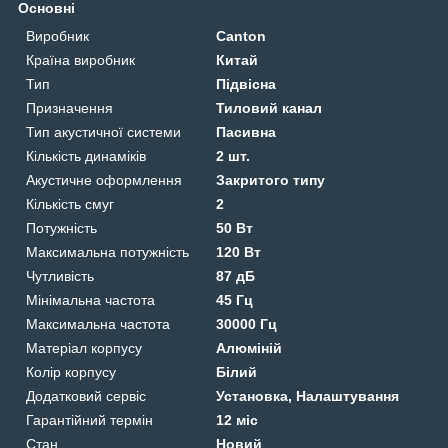
Основні
Виробник
Canton
Країна виробник
Китай
Тип
Підвісна
Призначення
Тиловий канал
Тип акустичної системи
Пасивна
Кількість динаміків
2 шт.
Акустичне оформлення
Закритого типу
Кількість смуг
2
Потужність
50 Вт
Максимальна потужність
120 Вт
Чутливість
87 дБ
Мінімальна частота
45 Гц
Максимальна частота
30000 Гц
Матеріал корпусу
Алюміній
Колір корпусу
Білий
Додатковий сервіс
Установка, Налаштування
Гарантійний термін
12 міс
Стан
Новий