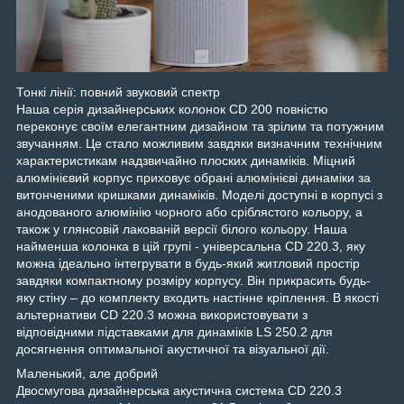
Тонкі лінії: повний звуковий спектр
Наша серія дизайнерських колонок CD 200 повністю
переконує своїм елегантним дизайном та зрілим та потужним
звучанням. Це стало можливим завдяки визначним технічним
характеристикам надзвичайно плоских динаміків. Міцний
алюмінієвий корпус приховує обрані алюмінієві динаміки за
витонченими кришками динаміків. Моделі доступні в корпусі з
анодованого алюмінію чорного або сріблястого кольору, а
також у глянсовій лакованій версії білого кольору. Наша
найменша колонка в цій групі - універсальна CD 220.3, яку
можна ідеально інтегрувати в будь-який житловий простір
завдяки компактному розміру корпусу. Він прикрасить будь-
яку стіну – до комплекту входить настінне кріплення. В якості
альтернативи CD 220.3 можна використовувати з
відповідними підставками для динаміків LS 250.2 для
досягнення оптимальної акустичної та візуальної дії.
Маленький, але добрий
Двосмугова дизайнерська акустична система CD 220.3