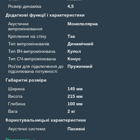
Розмір динаміка
4,5
Додаткові функції і характеристики
Акустичне
Монополярна
випромінювання
Кріплення на стіну
Так
Тип випромінювачів
Динамічний
Тип ВЧ-випромінювача
Купол
Тип СЧ-випромінювача
Конус
Роз'єм для підключення до
Пружинний
підсилювача потужності
Габаритні розміри
Ширина
145 мм
Висота
215 мм
Глибина
100 мм
Вага
2 кг
Користувальницькі характеристики
Акустичні системи
Пасивні