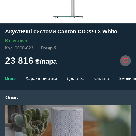
Акустичні системи Canton CD 220.3 White
В наявності
Код: 0000-623
Роздріб
23 816
₴/пара
Опис
Характеристики
Доставка
Оплата
Умови п
Опис