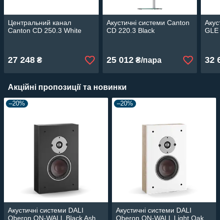
Центральний канал
Акустичні системи Canton
Акус
Canton CD 250.3 White
CD 220.3 Black
GLE 
27 248
25 012
32 
₴
₴/пара
Акційні пропозиції та новинки
–20%
–20%
Акустичні системи DALI
Акустичні системи DALI
Oberon ON-WALL Black Ash
Oberon ON-WALL Light Oak