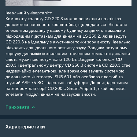
Ідеальний універсаліст
Компактну колонку CD 220.3 можна розмістити на стіні за
допомогою настінного кронштейна, що додається. Він стане
елементом дизайну у вашому будинку завдяки оптимально
підходящим підставкам для динаміків LS 250.2, які виведуть
CD 220.3 на ідеальну з акустичної точки зору висоту: ідеально
підходить для ідеального розвитку звуку. Завдяки потужному
корпусу динаміків із хвилястим оточенням компактні динаміки
сяють музичною потужністю 120 Вт. Завдяки колонкам CD
290.3 і центральному центру CD 250.3 система CD 220.3 стає
надзвичайно елегантною, але вражаюче звучить системою
домашнього кінотеатру. SUB 601 або особливо плоский та
гнучкий ASF 75 SC – ідеальні сабвуфери. До речі, ідеальним
партнером для серії CD 200 є Smart Amp 5.1, який піднімає
елегантні моделі динаміків на звуковi висоти.
Приховати
Характеристики