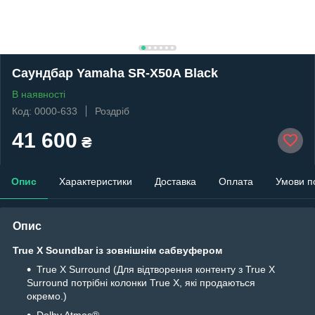
Саундбар Yamaha SR-X50A Black
В наявності
Код: 0000-633
Роздріб
41 600
₴
Опис
Характеристики
Доставка
Оплата
Умови п
Опис
True X Soundbar із зовнішнім сабвуфером
True X Surround (Для відтворення контенту з True X
Surround потрібні колонки True X, які продаються
окремо.)
Dolby Atmos®