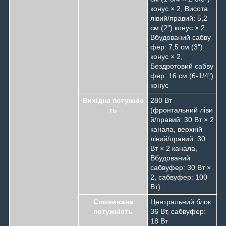
конус × 2, Висота
лівий/правий: 5,2
см (2") конус × 2,
Вбудований сабву
фер: 7,5 см (3")
конус × 2,
Бездротовий сабву
фер: 16 см (6-1/4")
конус
Вихідна потужніс
280 Вт
ть
(фронтальний ліви
й/правий: 30 Вт × 2
канала, верхній
лівий/правий: 30
Вт × 2 канала,
Вбудований
сабвуфер: 30 Вт ×
2, сабвуфер: 100
Вт)
Споживана
Центральний блок:
потужність
36 Вт, сабвуфер:
18 Вт