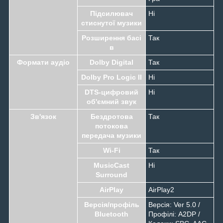
Підсилювач
Ні
стиснутої музики
Розширення басі
Так
в
Формати аудіо
Dolby Digital
Так
Dolby Pro Logic II
Ні
DTS-цифровий
Ні
об'ємний звук
Зв'язок
Бездротова
Так
потокова
передача музики
Wi-Fi
Так
MusicCast
Ні
Surround
AirPlay
AirPlay2
Версія/профіль
Версія: Ver 5.0 /
Bluetooth
Профілі: A2DP /