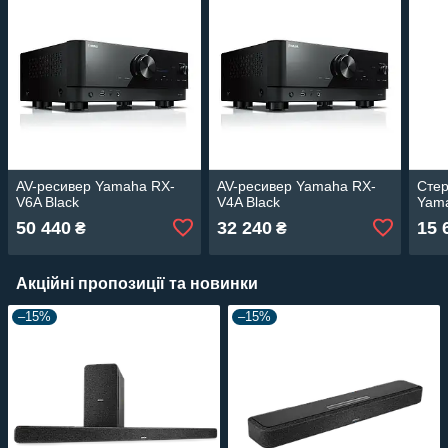
AV-ресивер Yamaha RX-
AV-ресивер Yamaha RX-
Стер
V6A Black
V4A Black
Yama
50 440
32 240
15 
₴
₴
Акційні пропозиції та новинки
–15%
–15%