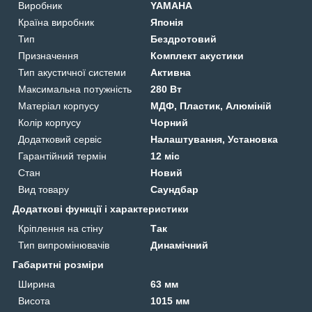
Виробник
YAMAHA
Країна виробник
Японія
Тип
Бездротовий
Призначення
Комплект акустики
Тип акустичної системи
Активна
Максимальна потужність
280 Вт
Матеріал корпусу
МДФ, Пластик, Алюміній
Колір корпусу
Чорний
Додатковий сервіс
Налаштування, Установка
Гарантійний термін
12 міс
Стан
Новий
Вид товару
Саундбар
Додаткові функції і характеристики
Кріплення на стіну
Так
Тип випромінювачів
Динамічний
Габаритні розміри
Ширина
63 мм
Висота
1015 мм