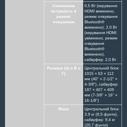
Споживана
0,5 Вт (керування
потужність в
HDMI вимкнено,
режимі
режим очікування
очікування
Bluetooth®
вимкнено), 2,0 Вт
(керування HDMI
увімкнено, режим
очікування
Bluetooth®
вимкнено),
сабвуфер: 2,0 Вт
Разміри (Ш x В x
Центральний блок:
Г)
1015 × 63 × 112
мм (40" × 2-1/2" ×
4-3/8"), сабвуфер:
187 × 407 × 409
мм (7-3/8” × 16” ×
16-1/8”)
Маса
Центральний блок:
3,9 кг (8,5 фунти),
сабвуфер: 9,4 кг
(20,7 фунти)