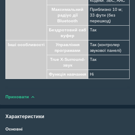
Кодеки: SBC, AAC
Максимальний
Приблизно 10 м;
радіус дії
33 фути (без
Bluetooth
перешкод)
Бездротовий саб
Так
вуфер
Інші особливості
Управління
Так (контролер
програмами
звукової панелі)
True X-Surround-
Так
звук
Функція навчання
Ні
Приховати
Характеристики
Основні