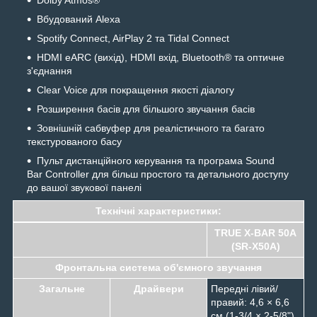
Вбудований Alexa
Spotify Connect, AirPlay 2 та Tidal Connect
HDMI eARC (вихід), HDMI вхід, Bluetooth® та оптичне
з'єднання
Clear Voice для покращення якості діалогу
Розширення басів для більшого звучання басів
Зовнішній сабвуфер для реалістичного та багато
текстурованого басу
Пульт дистанційного керування та програма Sound
Bar Controller для більш простого та детального доступу
до вашої звукової панелі
Технічні характеристики:
TRUE X-BAR 50А
(SR-X50A)
Фронтальна система об'ємного звучання
Загальне
Драйвери
Передні лівий/
правий: 4,6 × 6,6
см (1-3/4 × 2-5/8")