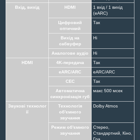
Вхід, вихід
HDMI
1 вхід / 1 вихід
(eARC)
Цифровий
Так
оптичний
Вихід на
Ні
сабвуфер
Аналогове аудіо
Ні
HDMI
4K-передача
Так
eARC/ARC
eARC/ARC
CEC
Так
Автоматична
макс 500 мсек
синхронізація губ
Звукові технолог
Технологія
Dolby Atmos
ії
об'ємного
звучання
Режим об'ємного
Стерео,
звучання
Стандартний, Кіно,
Гра