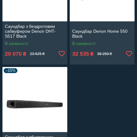
Саундбар з бездротовим
сабвуфером Denon DHT-
Саундбар Denon Home 550
S517 Black
Black
В наявності
В наявності
20 070
32 535
₴
₴
23 625 ₴
38 250 ₴
–15%
Саундбар з вбудованим