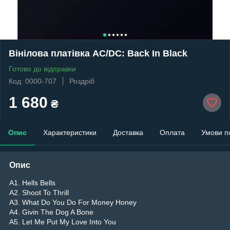
Вінілова платівка AC/DC: Back In Black
Готово до відправки
Код: 0000-707
Роздріб
1 680
₴
Опис
Характеристики
Доставка
Оплата
Умови п
Опис
A1. Hells Bells
A2. Shoot To Thrill
A3. What Do You Do For Money Honey
A4. Givin The Dog A Bone
A5. Let Me Put My Love Into You