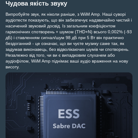
Чудова якість звуку
Випробуйте звук, як ніколи раніше, з WiiM Amp. Наші суворі
аудіотести показують, що він забезпечує надзвичайно чистий і
насичений звуковий досвід. Із загальним коефіцієнтом
гармонічних спотворень + шумом (THD+N) всього 0,002% (-93
дБ) і ставленням сигнал/шум 98 дБ при 5 Вт він практично
бездоганний - це означає, що ви чуєте музику саме так, як
задумав виконавець, без відволікаючих шумів чи спотворень.
Незалежно від того, чи ви є випадковим слухачем або
аудіофілом, WiiM Amp піднімає ваші аудіо враження на нову
висоту.