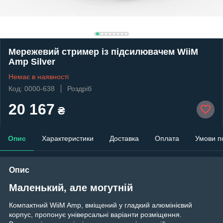
Мережевий стример із підсилювачем WiiM
Amp Silver
Немає в наявності
Код: 0000-638
Роздріб
20 167
₴
Опис
Характеристики
Доставка
Оплата
Умови п
Опис
Маленький, але могутній
Компактний WiiM Amp, вміщений у гладкий алюмінієвий
корпус, пропонує універсальні варіанти розміщення.