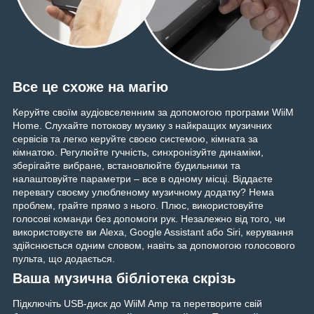
Все це схоже на магію
Керуйте своїм аудіовселенним за допомогою програми WiiM
Home. Слухайте потокову музику з найкращих музичних
сервісів та легко керуйте своєю системою, кімната за
кімнатою. Регулюйте гучність, синхронізуйте динаміки,
зберігайте вибране, встановлюйте будильники та
налаштовуйте параметри – все в одному місці. Віддаєте
перевагу своєму улюбленому музичному додатку? Нема
проблем, грайте прямо з нього. Плюс, використовуйте
голосові команди без допомоги рук. Незалежно від того, чи
використовуєте ви Alexa, Google Assistant або Siri, керування
здійснюється одним словом, навіть за допомогою голосового
пульта, що додається.
Ваша музична бібліотека скрізь
Підключіть USB-диск до WiiM Amp та перетворите свій