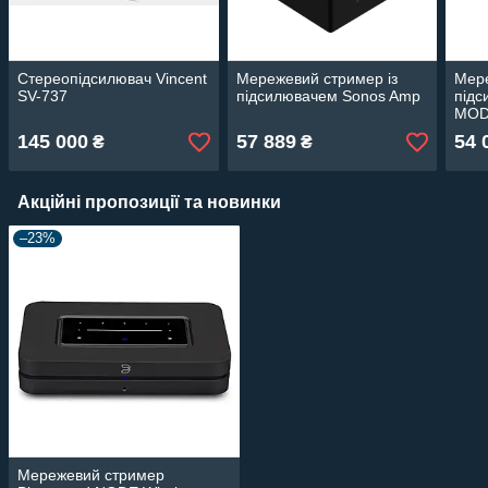
Стереопідсилювач Vincent
Мережевий стример із
Мере
SV-737
підсилювачем Sonos Amp
підс
MOD
145 000
57 889
54 
₴
₴
Акційні пропозиції та новинки
–23%
Мережевий стример