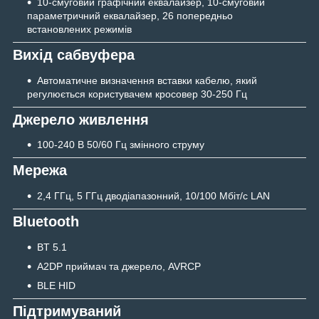
10-смуговий графічний еквалайзер, 10-смуговий
параметричний еквалайзер, 26 попередньо
встановлених режимів
Вихід сабвуфера
Автоматичне визначення вставки кабелю, який
регулюється користувачем кросовер 30-250 Гц
Джерело живлення
100-240 В 50/60 Гц змінного струму
Мережа
2,4 ГГц, 5 ГГц дводіапазонний, 10/100 Мбіт/с LAN
Bluetooth
BT 5.1
A2DP приймач та джерело, AVRCP
BLE HID
Підтримуваний