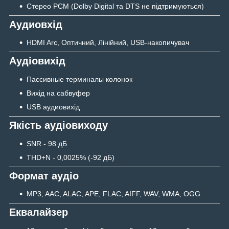
Стерео PCM (Dolby Digital та DTS не підтримуються)
Аудиовхід
HDMI Arc, Оптичний, Лінійний, USB-накопичувач
Аудіовихід
Пассивные терминалы колонок
Вихід на сабвуфер
USB аудиовихід
Якість аудіовиходу
SNR - 98 дБ
THD+N - 0,0025% (-92 дБ)
Формат аудіо
MP3, AAC, ALAC, APE, FLAC, AIFF, WAV, WMA, OGG
Еквалайзер