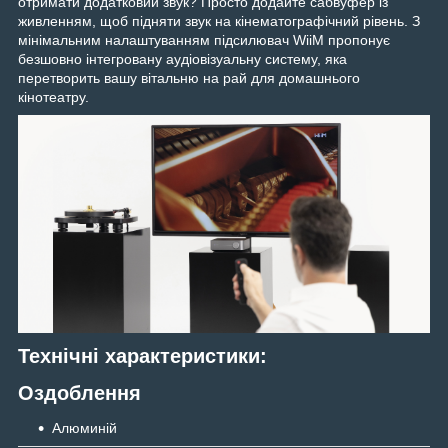
отримати додатковий звук? Просто додайте сабвуфер із
живленням, щоб підняти звук на кінематографічний рівень. З
мінімальним налаштуванням підсилювач WiiM пропонує
безшовно інтегровану аудіовізуальну систему, яка
перетворить вашу вітальню на рай для домашнього
кінотеатру.
Технічні характеристики:
Оздоблення
Алюминій