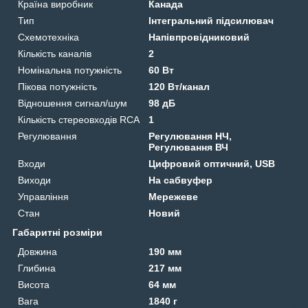
Країна виробник
Канада
Тип
Інтегральний підсилювач
Схемотехніка
Напівпровідниковий
Кількість каналів
2
Номінальна потужність
60 Вт
Пікова потужність
120 Вт/канал
Відношення сигнал/шум
98 дБ
Кількість стереовходів RCA
1
Регулювання
Регулювання НЧ,
Регулювання ВЧ
Входи
Цифровий оптичний, USB
Виходи
На сабвуфер
Управління
Мережеве
Стан
Новий
Габаритні розміри
Довжина
190 мм
Глибина
217 мм
Висота
64 мм
Вага
1840 г