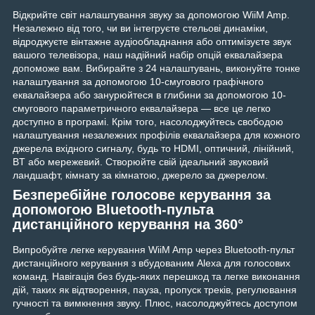
Відкрийте світ налаштування звуку за допомогою WiiM Amp.
Незалежно від того, чи ви інтегруєте стельові динаміки,
відроджуєте вінтажне аудіообладнання або оптимізуєте звук
вашого телевізора, наш надійний набір опцій еквалайзера
допоможе вам. Вибирайте з 24 налаштувань, виконуйте тонке
налаштування за допомогою 10-смугового графічного
еквалайзера або занурюйтеся в глибини за допомогою 10-
смугового параметричного еквалайзера — все це легко
доступно в програмі. Крім того, насолоджуйтесь свободою
налаштування незалежних профілів еквалайзера для кожного
джерела вхідного сигналу, будь то HDMI, оптичний, лінійний,
BT або мережевий. Створюйте свій ідеальний звуковий
ландшафт, кімнату за кімнатою, джерело за джерелом.
Безперебійне голосове керування за
допомогою Bluetooth-пульта
дистанційного керування на 360°
Випробуйте легке керування WiiM Amp через Bluetooth-пульт
дистанційного керування з вбудованим Alexa для голосових
команд. Навігація без будь-яких перешкод та легке виконання
дій, таких як відтворення, пауза, пропуск треків, регулювання
гучності та вимкнення звуку. Плюс, насолоджуйтесь доступом