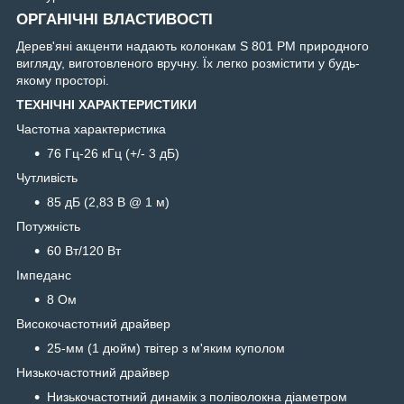
ОРГАНІЧНІ ВЛАСТИВОСТІ
Дерев'яні акценти надають колонкам S 801 PM природного
вигляду, виготовленого вручну. Їх легко розмістити у будь-
якому просторі.
ТЕХНІЧНІ ХАРАКТЕРИСТИКИ
Частотна характеристика
76 Гц-26 кГц (+/- 3 дБ)
Чутливість
85 дБ (2,83 В @ 1 м)
Потужність
60 Вт/120 Вт
Імпеданс
8 Ом
Високочастотний драйвер
25-мм (1 дюйм) твітер з м'яким куполом
Низькочастотний драйвер
Низькочастотний динамік з поліволокна діаметром