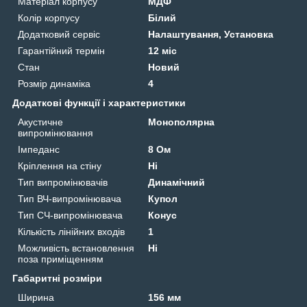
Матеріал корпусу
МДФ
Колір корпусу
Білий
Додатковий сервіс
Налаштування, Установка
Гарантійний термін
12 міс
Стан
Новий
Розмір динаміка
4
Додаткові функції і характеристики
Акустичне
Монополярна
випромінювання
Імпеданс
8 Ом
Кріплення на стіну
Ні
Тип випромінювачів
Динамічний
Тип ВЧ-випромінювача
Купол
Тип СЧ-випромінювача
Конус
Кількість лінійних входів
1
Можливість встановлення
Ні
поза приміщенням
Габаритні розміри
Ширина
156 мм