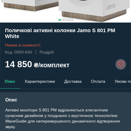
Поличкові активні колонки Jamo S 801 PM
White
Немає в наявності
Код: 0000-640
Роздріб
14 850
₴/комплект
Опис
Характеристики
Доставка
Оплата
Умови п
Опис
Активні монітори S 801 PM відрізняються елегантним
сучасним дизайном у поєднанні з акустичною технологією
WaveGuide для неперевершеного динамічного відтворення
звуку.