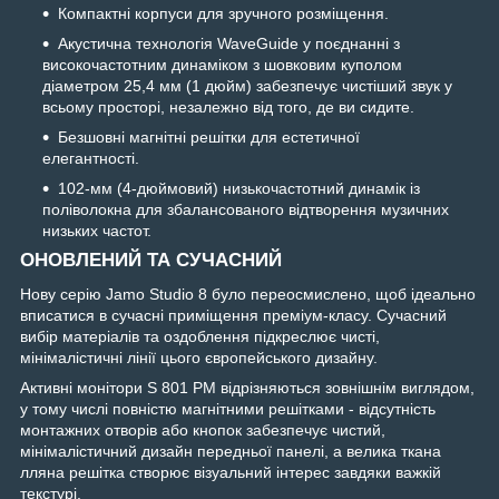
Компактні корпуси для зручного розміщення.
Акустична технологія WaveGuide у поєднанні з
високочастотним динаміком з шовковим куполом
діаметром 25,4 мм (1 дюйм) забезпечує чистіший звук у
всьому просторі, незалежно від того, де ви сидите.
Безшовні магнітні решітки для естетичної
елегантності.
102-мм (4-дюймовий) низькочастотний динамік із
поліволокна для збалансованого відтворення музичних
низьких частот.
ОНОВЛЕНИЙ ТА СУЧАСНИЙ
Нову серію Jamo Studio 8 було переосмислено, щоб ідеально
вписатися в сучасні приміщення преміум-класу. Сучасний
вибір матеріалів та оздоблення підкреслює чисті,
мінімалістичні лінії цього європейського дизайну.
Активні монітори S 801 PM відрізняються зовнішнім виглядом,
у тому числі повністю магнітними решітками - відсутність
монтажних отворів або кнопок забезпечує чистий,
мінімалістичний дизайн передньої панелі, а велика ткана
лляна решітка створює візуальний інтерес завдяки важкій
текстурі.