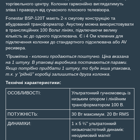
торгівельного центру. Колонки гармонійно виглядатимуть
зліва і праворуч від сучасного плоского телевізора.
Fonestar BSP-120T мають 2-х смугову конструкцію та
вбудований трансформатор. Акустику можна використовувати
в трансляційних 100 Вольт лініях, підключаючи велику
кількість ас до одного підсилювача. Є і 4 Ом клемник для
підключення колонки до стандартного підсилювача або AV
ресивера.
*Примітка - колонки продаються поштучно. Ціна вказана
на 1 штуку. В упаковці виробника постачаються парами.
Якщо потрібно придбати 1 штуку, то буде інша упаковка,
т.к. у "рідній" коробці залишиться друга колонка.
Технічні характеристики:
ОСОБЛИВОСТІ:
Ультратонкий гучномовець із
низьким опором і лінійним
трансформатором 100 В.
ПОТУЖНІСТЬ:
30 Вт максимум. 20 Вт RMS
ДИНАМІКИ:
1 x 5 ¼" ультратонкий
низькочастотний динамік:
неодимовий магніт