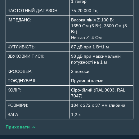
1 твітер
ЧАСТОТНЫЙ ДіАПАЗОН:
75-20 000 Гц
ІМПЕДАНС:
Висока лінія Z 100 В:
1650 Ом (6 Вт), 3300 Ом (3
Вт)
Низька Z: 4 Ом
ЧУТЛИВІСТЬ:
87 дБ при 1 Вт/1 м
ЗВУКОВИЙ ТИСК:
98 дБ при максимальній
потужності на 1 м
КРОСОВЕР:
2 полоси
ПОЄДНУВАЧІ:
Пружинні клеми
КОЛІР:
Сіро-білий (RAL 9003, RAL
7047)
РОЗМІРИ:
184 x 272 x 37 мм глибина
ВАГА:
1,2 кг
Приховати