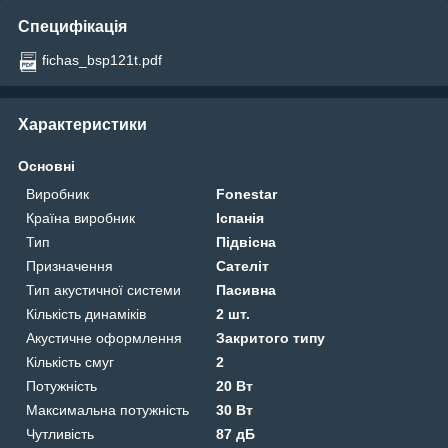
Специфікація
fichas_bsp121t.pdf
Характеристики
Основні
Виробник
Fonestar
Країна виробник
Іспанія
Тип
Підвісна
Призначення
Сателіт
Тип акустичної системи
Пасивна
Кількість динаміків
2 шт.
Акустичне оформлення
Закритого типу
Кількість смуг
2
Потужність
20 Вт
Максимальна потужність
30 Вт
Чутливість
87 дБ