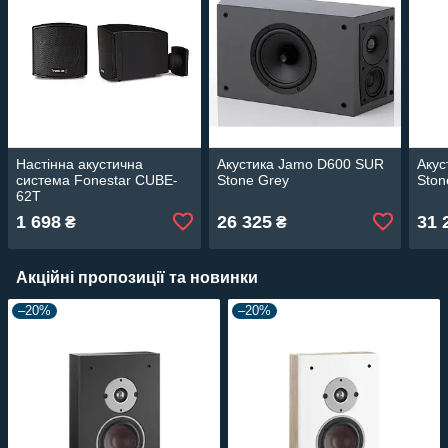
Настінна акустична
Акустика Jamo D600 SUR
Аку
система Fonestar CUBE-
Stone Grey
Ston
62T
1 698
26 325
31 
₴
₴
Акційні пропозиції та новинки
–20%
–20%