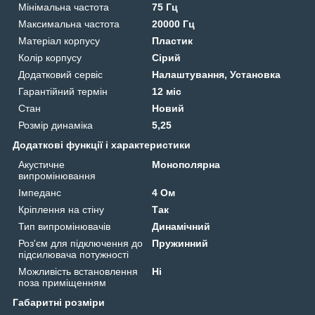
Мінімальна частота
75 Гц
Максимальна частота
20000 Гц
Матеріал корпусу
Пластик
Колір корпусу
Сірий
Додатковий сервіс
Налаштування, Установка
Гарантійний термін
12 міс
Стан
Новий
Розмір динаміка
5,25
Додаткові функції і характеристики
Акустичне
Монополярна
випромінювання
Імпеданс
4 Ом
Кріплення на стіну
Так
Тип випромінювачів
Динамічний
Роз'єм для підключення до
Пружинний
підсилювача потужності
Можливість встановлення
Ні
поза приміщенням
Габаритні розміри