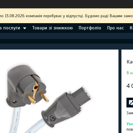
по 13.08.2026 компанія перебуває у відпустці. Будемо раді Вашим замо
а послуги
Товари зі знижкою
Портфоліо
Про нас
К
Ка
В н
4 
Зам
пов