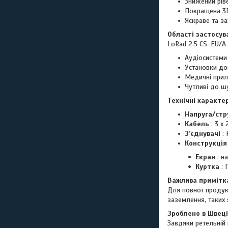
Знижений рів
Покращена 3D
Яскраве та з
Області застосув
LoRad 2.5 CS-EU/A
Аудіосистеми 
Установки до
Медичні прил
Чутливі до ш
Технічні характе
Напруга/стр
Кабель
: 3 x 
З’єднувачі
: 
Конструкція
Екран
: н
Куртка
: 
Важлива примітк
Для повної продук
заземлення, таких 
Зроблено в Швеці
Завдяки ретельній 