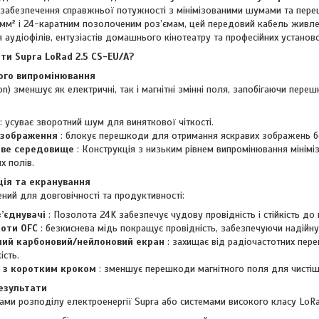
забезпечення справжньої потужності з мінімізованими шумами та пере
,5 мм² і 24-каратним позолоченим роз’ємам, цей передовий кабель живл
 аудіофілів, ентузіастів домашнього кінотеатру та професійних установ
ти Supra LoRad 2.5 CS-EU/A?
кого випромінювання
on) зменшує як електричні, так і магнітні змінні поля, запобігаючи пере
: усуває зворотний шум для виняткової чіткості.
 зображення
: блокує перешкоди для отримання яскравих зображень бе
ове середовище
: Конструкція з низьким рівнем випромінювання мінімі
х полів.
ція та екранування
ний для довговічності та продуктивності:
з’єднувачі
: Позолота 24K забезпечує чудову провідність і стійкість до 
оти OFC
: безкиснева мідь покращує провідність, забезпечуючи надійну 
ий карбоновий/нейлоновий екран
: захищає від радіочастотних пер
ість.
 з коротким кроком
: зменшує перешкоди магнітного поля для чистішо
езультати
ами розподілу електроенергії Supra або системами високого класу LoRa