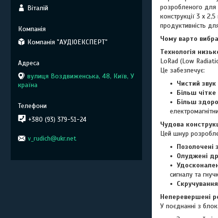
розробленого для 
Віталій
конструкції 3 x 2
продуктивність для
Чому варто вибра
Компанія "АУДІОЕКСПЕРТ"
Технологія низь
LoRad (Low Radiati
Це забезпечує:
вулиця Воздвиженська, 48, Київ, У
Чистий звук
країна
Більш чітке
Більш здор
електромагнітни
+380 (93) 379-51-24
Чудова конструк
Цей шнур розробле
v_rudich@ukr.net
Позолочені 
Олуджені др
Удосконален
сигналу та гнучк
Скручування
Неперевершені р
У поєднанні з блок