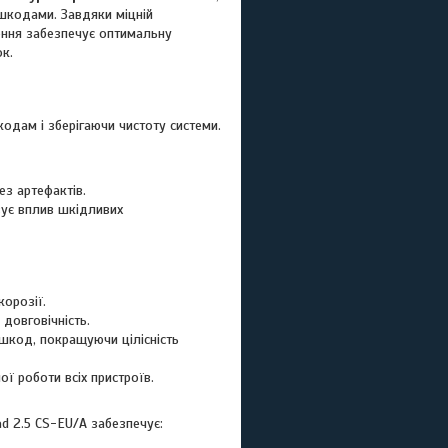
шкодами. Завдяки міцній
ення забезпечує оптимальну
ок.
шкодам і зберігаючи чистоту системи.
з артефактів.
зує вплив шкідливих
корозії.
довговічність.
ешкод, покращуючи цілісність
ї роботи всіх пристроїв.
d 2.5 CS-EU/A забезпечує: