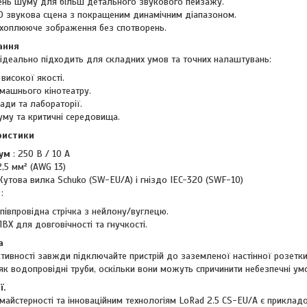
ень шуму для більш детального звукового пейзажу.
 звукова сцена з покращеним динамічним діапазоном.
ахоплююче зображення без спотворень.
ання
 ідеально підходить для складних умов та точних налаштувань:
високої якості.
машнього кінотеатру.
ади та лабораторії.
уму та критичні середовища.
ристики
ум
: 250 В / 10 А
2,5 мм² (AWG 13)
Кутова вилка Schuko (SW-EU/A) і гніздо IEC-320 (SWF-10)
:
апівпровідна стрічка з нейлону/вуглецю.
ПВХ для довговічності та гнучкості.
а
тивності завжди підключайте пристрій до заземленої настінної розетки
як водопровідні труби, оскільки вони можуть спричинити небезпечні ум
ї.
майстерності та інноваційним технологіям LoRad 2.5 CS-EU/A є прикладо