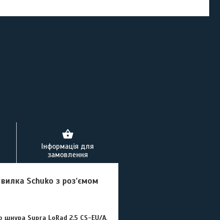
Інформація для
замовлення
а
вилка Schuko з роз’ємом
 шнура Supra LoRad 2.5 CS-EU/A
,