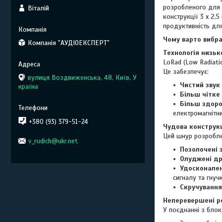
розробленого для 
Віталій
конструкції 3 x 2
продуктивність для
Чому варто вибра
Компанія "АУДІОЕКСПЕРТ"
Технологія низь
LoRad (Low Radiati
Це забезпечує:
вулиця Воздвиженська, 48, Київ, У
Чистий звук
країна
Більш чітке
Більш здор
електромагнітни
+380 (93) 379-51-24
Чудова конструк
Цей шнур розробле
v_rudich@ukr.net
Позолочені 
Олуджені др
Удосконален
сигналу та гнучк
Скручування
Неперевершені р
У поєднанні з блок