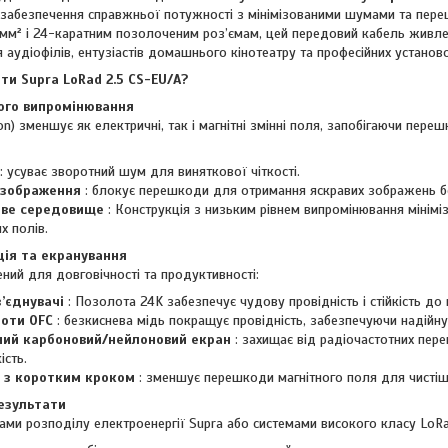
забезпечення справжньої потужності з мінімізованими шумами та пере
,5 мм² і 24-каратним позолоченим роз’ємам, цей передовий кабель живл
 аудіофілів, ентузіастів домашнього кінотеатру та професійних установ
ти Supra LoRad 2.5 CS-EU/A?
кого випромінювання
on) зменшує як електричні, так і магнітні змінні поля, запобігаючи пере
: усуває зворотний шум для виняткової чіткості.
 зображення
: блокує перешкоди для отримання яскравих зображень бе
ове середовище
: Конструкція з низьким рівнем випромінювання мінімі
х полів.
ція та екранування
ний для довговічності та продуктивності:
з’єднувачі
: Позолота 24K забезпечує чудову провідність і стійкість до 
оти OFC
: безкиснева мідь покращує провідність, забезпечуючи надійну 
ий карбоновий/нейлоновий екран
: захищає від радіочастотних пер
ість.
 з коротким кроком
: зменшує перешкоди магнітного поля для чистішо
езультати
ами розподілу електроенергії Supra або системами високого класу LoRa