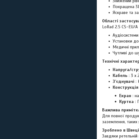
Знижений рів
Покращена 3D
Яскраве та з
Області застосув
LoRad 2.5 CS-EU/A
Аудіосистеми 
Установки до
Медичні прил
Чутливі до ш
Технічні характе
Напруга/стр
Кабель
: 3 x 
З’єднувачі
: 
Конструкція
Екран
: н
Куртка
: 
Важлива примітк
Для повної продук
заземлення, таких 
Зроблено в Швеці
Завдяки ретельній 