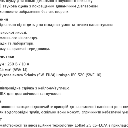
ень шуму для більш детального звукового пейзажу.
 звукова сцена з покращеним динамічним діапазоном.
ахоплююче зображення без спотворень.
ання
 ідеально підходить для складних умов та точних налаштувань:
високої якості.
машнього кінотеатру.
ади та лабораторії.
уму та критичні середовища.
ристики
ум
: 250 В / 10 А
2,5 мм² (AWG 13)
Кутова вилка Schuko (SW-EU/A) і гніздо IEC-320 (SWF-10)
:
апівпровідна стрічка з нейлону/вуглецю.
ПВХ для довговічності та гнучкості.
а
тивності завжди підключайте пристрій до заземленої настінної розетки
як водопровідні труби, оскільки вони можуть спричинити небезпечні ум
ї.
майстерності та інноваційним технологіям LoRad 2.5 CS-EU/A є прикладо