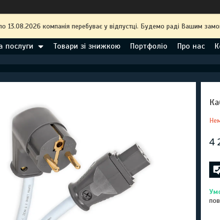
по 13.08.2026 компанія перебуває у відпустці. Будемо раді Вашим замо
а послуги
Товари зі знижкою
Портфоліо
Про нас
К
Ка
Нем
4 
пов