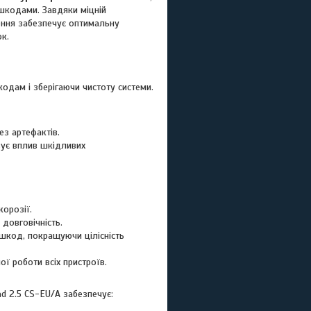
шкодами. Завдяки міцній
ення забезпечує оптимальну
ок.
шкодам і зберігаючи чистоту системи.
з артефактів.
зує вплив шкідливих
корозії.
довговічність.
ешкод, покращуючи цілісність
ї роботи всіх пристроїв.
d 2.5 CS-EU/A забезпечує: