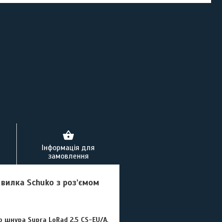
Інформація для
замовлення
а
вилка Schuko з роз’ємом
 шнура Supra LoRad 2.5 CS-EU/A
,