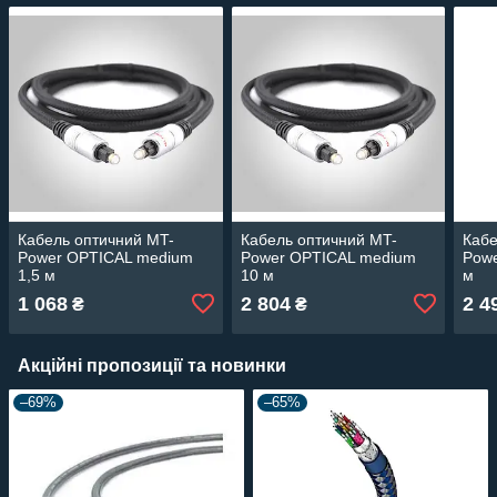
Кабель оптичний MT-
Кабель оптичний MT-
Кабе
Power OPTICAL medium
Power OPTICAL medium
Pow
1,5 м
10 м
м
1 068
2 804
2 4
₴
₴
Акційні пропозиції та новинки
–69%
–65%