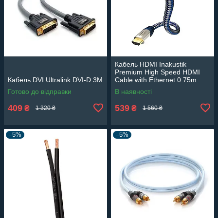
Кабель HDMI Inakustik
Premium High Speed HDMI
Кабель DVI Ultralink DVI-D 3М
Cable with Ethernet 0.75m
Готово до відправки
В наявності
409
539
₴
₴
1 320 ₴
1 560 ₴
–5%
–5%