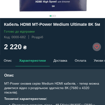
Кабель HDMI MT-Power Medium Ultimate 8K 5м
Готово до відправки
Код: 0000-682
Роздріб
2 220
₴
Опис
Характеристики
Доставка
Оплата
Умови 
Опис
MT-Power оновив серію Medium HDMI кабелів, - тепер можна
дивитися відео з роздільною здатністю 8K (7680 x 4320
пікселів).
Техничні характеристики:
Пропускна здатність відео - 48 Гбіт/с/ 8K/60Гц (7680 x