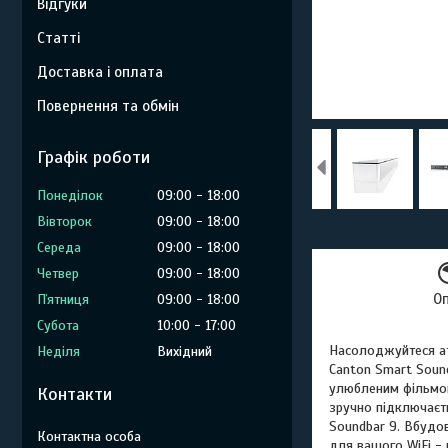
Відгуки
Статті
Доставка і оплата
Повернення та обмін
Графік роботи
Понеділок
09:00
18:00
Вівторок
09:00
18:00
Середа
09:00
18:00
Четвер
09:00
18:00
О
Пʼятниця
09:00
18:00
Субота
10:00
17:00
Насолоджуйтеся ат
Неділя
Вихідний
Canton Smart Soun
улюбленим фільмом
Контакти
зручно підключаєт
Soundbar 9. Вбудов
для вашого WiFi -