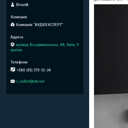
Віталій
Компанія "АУДІОЕКСПЕРТ"
вулиця Воздвиженська, 48, Київ, У
країна
+380 (93) 379-51-24
v_rudich@ukr.net