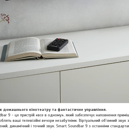
к домашнього кінотеатру та фантастичне управління.
dbar 9 - це пристрій «все в одному», який забезпечує наповнення прим
роблять ваші телевізійні вечори незабутніми. Віртуальний об'ємний звук
ений, динамічний і точний звук. Smart Soundbar 9 з останніми стандар