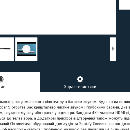
пис
Характеристики
мосферою домашнього кінотеатру з багатим звуком. Будь то на полиці 
dbar 9 огортає Вас кришталево чистим звуком і глибокими басами, диві
, слухаєте музику або граєте у відеоігри. Завдяки 4K-сумісним HDMI 
ься до телевізора, а додаткові пристрої відтворення також можуть п
аний Chromecast, вбудований для аудіо та Spotify Connect, також дозв
 щоб насолоджуватися улюбленою музикою без проводів і в будь-який 