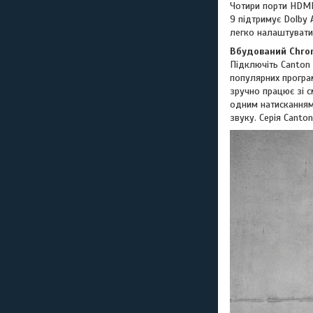
Чотири порти HDMI
9 підтримує Dolby 
легко налаштувати
Вбудований Chrom
Підключіть Canton
популярних програм
зручно працює зі 
одним натисканням
звуку. Серія Canton