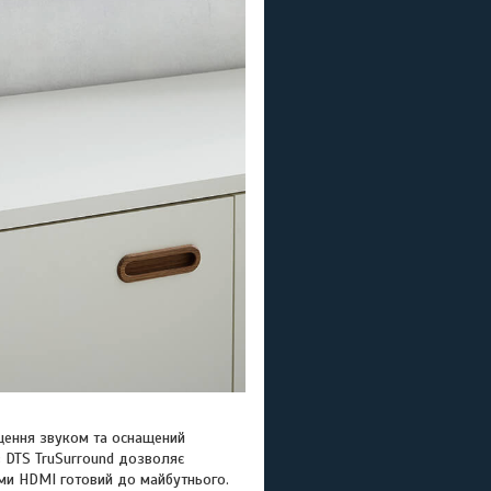
іщення звуком та оснащений
 з DTS TruSurround дозволяє
тами HDMI готовий до майбутнього.