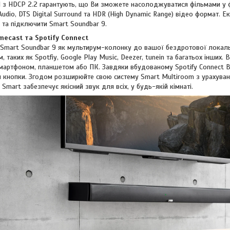
 з HDCP 2.2 гарантують, що Ви зможете насолоджуватися фільмами у ф
Audio, DTS Digital Surround та HDR (High Dynamic Range) відео формат.
 та підключити Smart Soundbar 9.
ecast та Spotify Connect
 Smart Soundbar 9 як мультирум-колонку до вашої бездротової локаль
, таких як Spotfiy, Google Play Music, Deezer, tunein та багатьох інших
смартфоном, планшетом або ПК. Завдяки вбудованому Spotify Connect 
 кнопки. Згодом розширюйте свою систему Smart Multiroom з урахуван
 Smart забезпечує якісний звук для всіх, у будь-якій кімнаті.