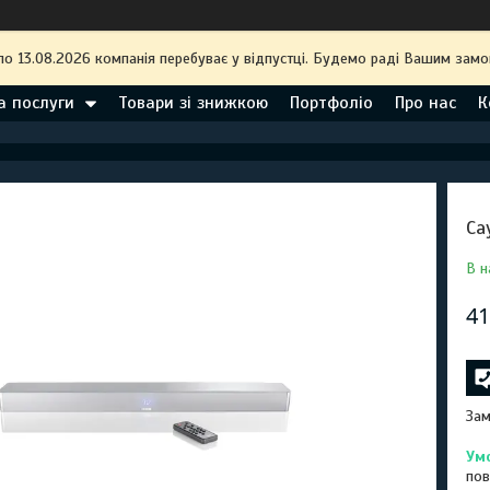
по 13.08.2026 компанія перебуває у відпустці. Будемо раді Вашим замо
а послуги
Товари зі знижкою
Портфоліо
Про нас
К
Са
В н
41
Зам
пов